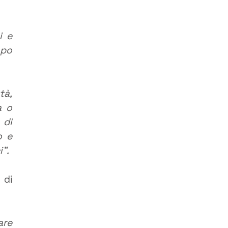
i e
mpo
tà,
a o
 di
o e
i”.
 di
are