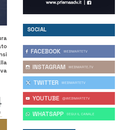
SOCIAL
ura
ato
FACEBOOK
WEBMARTETV
nsi
lla
INSTAGRAM
WEBMARTE.TV
iva
TWITTER
WEBMARTETV
YOUTUBE
@WEBMARTETV
WHATSAPP
‎SEGUI IL CANALE