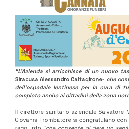
“L’Azienda si arricchisce di un nuovo ta
Siracusa Alessandro Caltagirone-
che comp
dell’ospedale lentinese per la cura di tu
completo anche ai cittadini della zona nor
Il direttore sanitario aziendale Salvatore 
Giovanni Trombatore si congratulano con gl
raggiunto
“che consente di dare un serviz