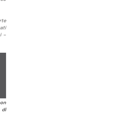
rte
ati
i –
con
 di