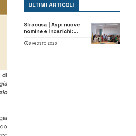
ULTIMI ARTICOLI
Siracusa | Asp: nuove
nomine e incarichi:
Mazzola al Laboratorio
8 AGOSTO 2026
di Sanità pubblica,
Matteliano al Servizio
Legale
 di
gia
zio
gia
rdo
cco