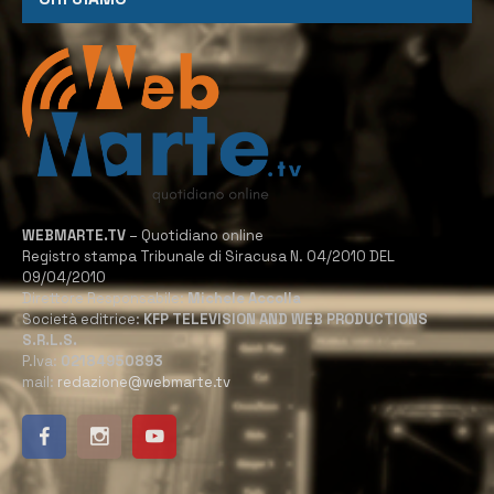
WEBMARTE.TV
– Quotidiano online
Registro stampa Tribunale di Siracusa N. 04/2010 DEL
09/04/2010
Direttore Responsabile:
Michele Accolla
Società editrice:
KFP TELEVISION AND WEB PRODUCTIONS
S.R.L.S.
P.Iva:
02184950893
mail:
redazione@webmarte.tv