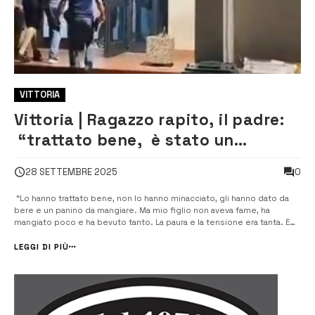
VITTORIA
Vittoria | Ragazzo rapito, il padre:
“trattato bene, è stato un
incubo”
0
28 SETTEMBRE 2025
“Lo hanno trattato bene, non lo hanno minacciato, gli hanno dato da
bere e un panino da mangiare. Ma mio figlio non aveva fame, ha
mangiato poco e ha bevuto tanto. La paura e la tensione era tanta. È
stato un incubo, per lui e per tutti noi. Per fortuna è finita bene”. Lo ha
[…]
LEGGI DI PIÙ