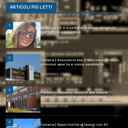
ARTICOLI PIÙ LETTI
1
Siracusa | Si è insediata la nuova dirigente
dell’Ufficio scolastico
6 FEBBRAIO 2024
2
Catania | Assunzioni alla StMicroelectronics:
posizioni aperte e come candidarsi
12 GENNAIO 2024
3
Pachino | Mancano docenti alla scuola
“Calleri”: requisiti e come candidarsi
18 GENNAIO 2024
4
Catania | Opportunità di lavoro con St