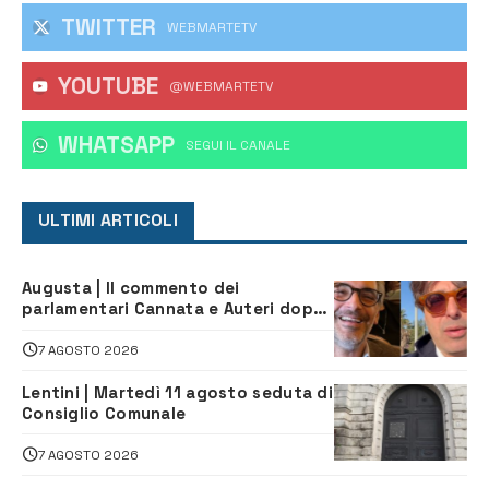
TWITTER
WEBMARTETV
YOUTUBE
@WEBMARTETV
WHATSAPP
‎SEGUI IL CANALE
ULTIMI ARTICOLI
Augusta | Il commento dei
parlamentari Cannata e Auteri dopo
la firma del contatto per il
depuratore
7 AGOSTO 2026
Lentini | Martedì 11 agosto seduta di
Consiglio Comunale
7 AGOSTO 2026