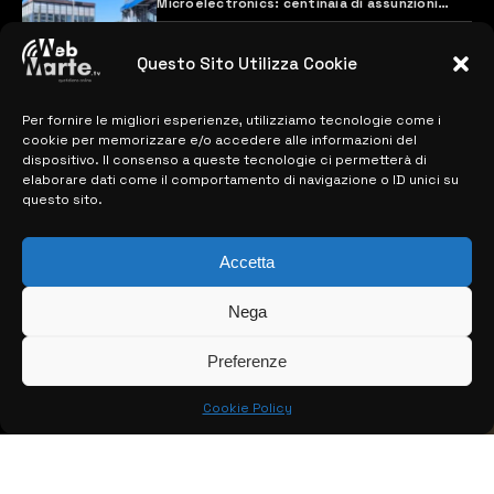
Microelectronics: centinaia di assunzioni
previste
28 MARZO 2024
Questo Sito Utilizza Cookie
Per fornire le migliori esperienze, utilizziamo tecnologie come i
MAPPA DEL SITO
cookie per memorizzare e/o accedere alle informazioni del
dispositivo. Il consenso a queste tecnologie ci permetterà di
> NOTIZIE
elaborare dati come il comportamento di navigazione o ID unici su
questo sito.
> EDIZIONI LOCALI
Accetta
> CONTATTI
> INFO
Nega
Preferenze
Cookie Policy