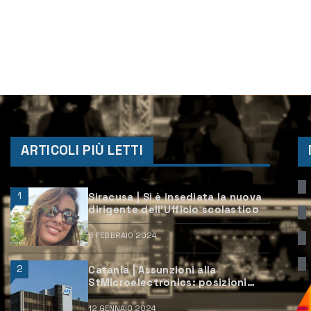
ARTICOLI PIÙ LETTI
1
Siracusa | Si è insediata la nuova
dirigente dell’Ufficio scolastico
6 FEBBRAIO 2024
2
Catania | Assunzioni alla
StMicroelectronics: posizioni
aperte e come candidarsi
12 GENNAIO 2024