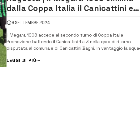
dalla Coppa Italia il Canicattini e
accede al secondo turno
9 SETTEMBRE 2024
Il Megara 1908 accede al secondo turno di Coppa Italia
Promozione battendo il Canicattini 1 a 3 nella gara di ritorno
disputata al comunale di Canicattini Bagni. In vantaggio la squa
di casa al 4’ con Sidibe, pareggio di Pandolfo su calcio di rigore
LEGGI DI PIÙ
per fallo subito da Fichera. Nella ripresa allunga il Megara al […]