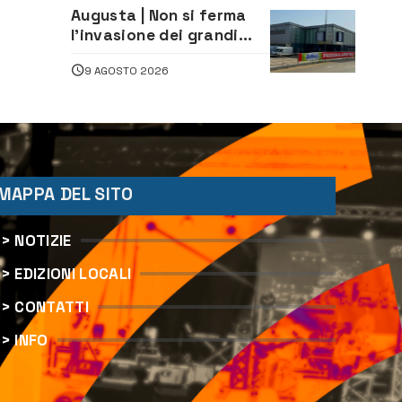
“Augusta d’Estate”
Augusta | Non si ferma
l’invasione dei grandi
marchi
9 AGOSTO 2026
MAPPA DEL SITO
> NOTIZIE
> EDIZIONI LOCALI
> CONTATTI
> INFO