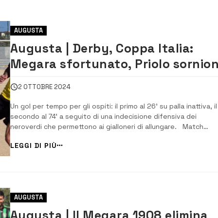
AUGUSTA
Augusta | Derby, Coppa Italia:
Megara sfortunato, Priolo sornio
2 OTTOBRE 2024
Un gol per tempo per gli ospiti: il primo al 26’ su palla inattiva, il
secondo al 74’ a seguito di una indecisione difensiva dei
neroverdi che permettono ai gialloneri di allungare. Match
intenso, quello giocato al Megarello, valido per il secondo turn
LEGGI DI PIÙ
andata di Coppa Italia di Promozione, e che ha visto […]
AUGUSTA
Augusta | Il Megara 1908 elimina