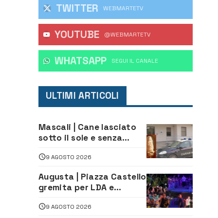
TWITTER
WEBMARTETV
YOUTUBE
@WEBMARTETV
WHATSAPP
‎SEGUI IL CANALE
ULTIMI ARTICOLI
Mascali | Cane lasciato
sotto il sole e senza
acqua: Carabinieri
9 AGOSTO 2026
denunciano proprietario
Augusta | Piazza Castello
gremita per LDA e
Aka7even: musica, colori
9 AGOSTO 2026
ed emozioni per