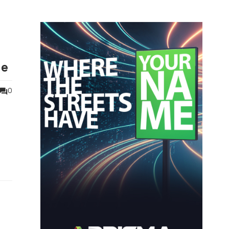
ne
0
o di