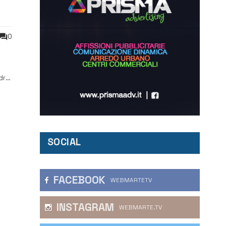
0
dra
SOCIAL
FACEBOOK
WEBMARTETV
INSTAGRAM
WEBMARTE.TV