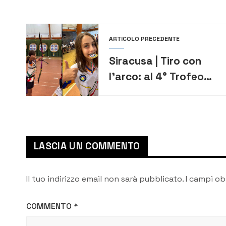
ARTICOLO PRECEDENTE
Siracusa | Tiro con
l’arco: al 4° Trofeo
Don Bosco Città di
Pedara, oro per
Sophia Ierna
LASCIA UN COMMENTO
Il tuo indirizzo email non sarà pubblicato.
I campi ob
COMMENTO
*