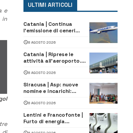
ULTIMI ARTICOLI
a e
 in
Catania | Continua
l’emissione di ceneri
dall’Etna. Sospese le
8 AGOSTO 2026
attività all’aeroporto di
Fontanarossa
Catania | Riprese le
attività all’aeroporto.
Ripristinati tutti i voli in
8 AGOSTO 2026
arrivo e in partenza
Siracusa | Asp: nuove
nomine e incarichi:
Mazzola al Laboratorio
gol
8 AGOSTO 2026
di Sanità pubblica,
Matteliano al Servizio
Lentini e Francofonte |
Legale
Furto di energia
tre
elettrica, denunciate 4
 di
8 AGOSTO 2026