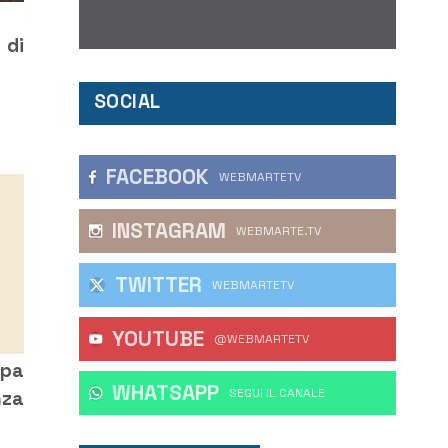
 di
SOCIAL
FACEBOOK
WEBMARTETV
INSTAGRAM
WEBMARTE.TV
TWITTER
WEBMARTETV
YOUTUBE
@WEBMARTETV
ppa
WHATSAPP
‎SEGUI IL CANALE
nza