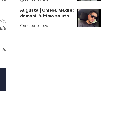
persone
Augusta | Chiesa Madre:
domani l’ultimo saluto ad
ie,
Alessandro Sicuso,
8 AGOSTO 2026
morto in un incidente
lle
stradale
 le