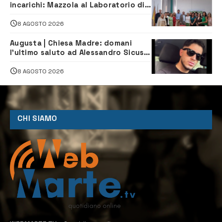
incarichi: Mazzola al Laboratorio di
Sanità pubblica, Matteliano al
Servizio Legale
8 AGOSTO 2026
Augusta | Chiesa Madre: domani
l’ultimo saluto ad Alessandro Sicuso,
morto in un incidente stradale
8 AGOSTO 2026
CHI SIAMO