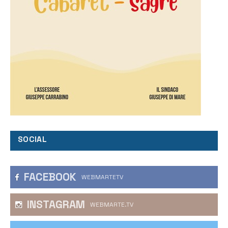
SOCIAL
FACEBOOK
WEBMARTETV
INSTAGRAM
WEBMARTE.TV