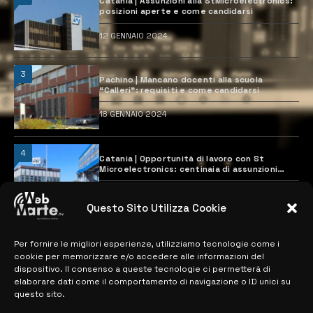
Catania | Assunzioni alla StMicroelectronics:
posizioni aperte e come candidarsi
12 GENNAIO 2024
3
Pachino | Mancano docenti alla scuola
“Calleri”: requisiti e come candidarsi
18 GENNAIO 2024
4
Catania | Opportunità di lavoro con St
Microelectronics: centinaia di assunzioni
previste
28 MARZO 2024
Questo Sito Utilizza Cookie
Per fornire le migliori esperienze, utilizziamo tecnologie come i
MAPPA DEL SITO
cookie per memorizzare e/o accedere alle informazioni del
dispositivo. Il consenso a queste tecnologie ci permetterà di
> NOTIZIE
elaborare dati come il comportamento di navigazione o ID unici su
questo sito.
> EDIZIONI LOCALI