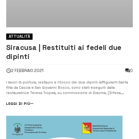
ATTUALITÀ
Siracusa | Restituiti ai fedeli due
dipinti
0
2 FEBBRAIO 2021
I lavori di pulitura, restauro e ritocco dei due dipinti raffiguranti Santa
Rita da Cascia e San Giovanni Bosco, sono stati eseguiti dalla
restauratrice Teresa Tropea, su commissione di Dracma, (Difesa,
Recupero, Ambiente, Cultura, Monumenti, Archeologia). [/] Lo scorso
sabato, alla presenza di Sua Eccellenza Reverendissima, monsignor
LEGGI DI PIÙ
Frances...