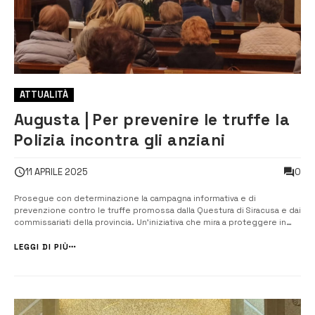
ATTUALITÀ
Augusta | Per prevenire le truffe la
Polizia incontra gli anziani
0
11 APRILE 2025
Prosegue con determinazione la campagna informativa e di
prevenzione contro le truffe promossa dalla Questura di Siracusa e dai
commissariati della provincia. Un’iniziativa che mira a proteggere in
particolare le fasce più vulnerabili della popolazione, come gli anziani,
sempre più spesso presi di mira da truffatori senza scrupoli. Nella...
LEGGI DI PIÙ