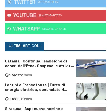
TWITTER
WEBMARTETV
YOUTUBE
@WEBMARTETV
WHATSAPP
‎SEGUI IL CANALE
ULTIMI ARTICOLI
Catania | Continua l’emissione di
ceneri dall’Etna. Sospese le attività
all’aeroporto di Fontanarossa
8 AGOSTO 2026
Lentini e Francofonte | Furto di
energia elettrica, denunciate 4
persone
8 AGOSTO 2026
Siracusa | Asp: nuove nomine e