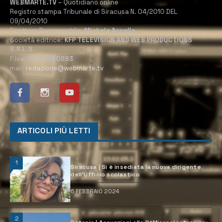
WEBMARTE.TV
– Quotidiano online
Registro stampa Tribunale di Siracusa N. 04/2010 DEL
09/04/2010
Direttore Responsabile:
Michele Accolla
Società editrice:
KFP TELEVISION AND WEB PRODUCTIONS
S.R.L.S.
P.Iva:
02184950893
mail:
redazione@webmarte.tv
ARTICOLI PIÙ LETTI
1
Siracusa | Si è insediata la nuova dirigente
dell’Ufficio scolastico
6 FEBBRAIO 2024
2