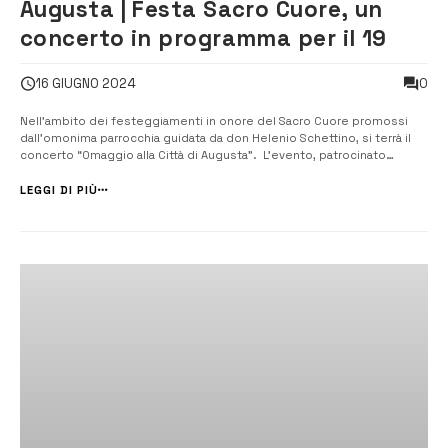
Augusta | Festa Sacro Cuore, un
concerto in programma per il 19
0
16 GIUGNO 2024
Nell’ambito dei festeggiamenti in onore del Sacro Cuore promossi
dall’omonima parrocchia guidata da don Helenio Schettino, si terrà il
concerto “Omaggio alla Città di Augusta”. L’evento, patrocinato
dall’assessorato alla Cultura, Tradizioni e Promozione del Territorio è
curato dalla Pro Loco Augusta Aps presieduta da Domenico Morello.
LEGGI DI PIÙ
“Numero...