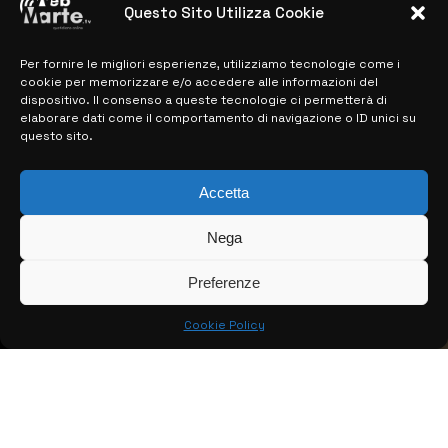
Questo Sito Utilizza Cookie
Per fornire le migliori esperienze, utilizziamo tecnologie come i
MAPPA DEL SITO
cookie per memorizzare e/o accedere alle informazioni del
dispositivo. Il consenso a queste tecnologie ci permetterà di
> NOTIZIE
elaborare dati come il comportamento di navigazione o ID unici su
questo sito.
> EDIZIONI LOCALI
> CONTATTI
Accetta
> INFO
Nega
Preferenze
Cookie Policy
© COPYRIGHT 2026:
KFP TELEVISION AND WEB PRODUCTIONS
S.R.L.S.
– P.IVA: 02184950893 – TUTTI I DIRITTI RISERVATI –