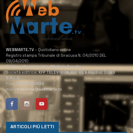
WEBMARTE.TV
– Quotidiano online
Registro stampa Tribunale di Siracusa N. 04/2010 DEL
09/04/2010
Direttore Responsabile:
Michele Accolla
Società editrice:
KFP TELEVISION AND WEB PRODUCTIONS
S.R.L.S.
P.Iva:
02184950893
mail:
redazione@webmarte.tv
ARTICOLI PIÙ LETTI