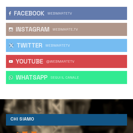
FACEBOOK
WEBMARTETV
INSTAGRAM
WEBMARTE.TV
TWITTER
WEBMARTETV
YOUTUBE
@WEBMARTETV
WHATSAPP
‎SEGUI IL CANALE
CHI SIAMO