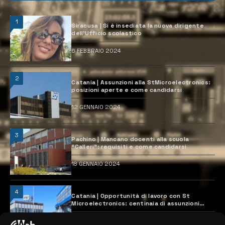
1
Siracusa | Si è insediata la nuova dirigente
dell’Ufficio scolastico
6 FEBBRAIO 2024
2
Catania | Assunzioni alla StMicroelectronics:
posizioni aperte e come candidarsi
12 GENNAIO 2024
3
Pachino | Mancano docenti alla scuola
“Calleri”: requisiti e come candidarsi
18 GENNAIO 2024
4
Catania | Opportunità di lavoro con St
Microelectronics: centinaia di assunzioni
previste
28 MARZO 2024