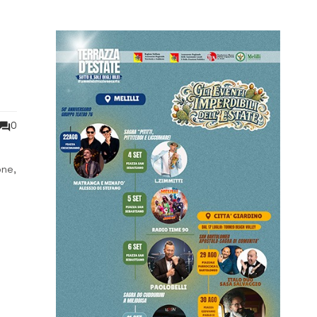
0
one,