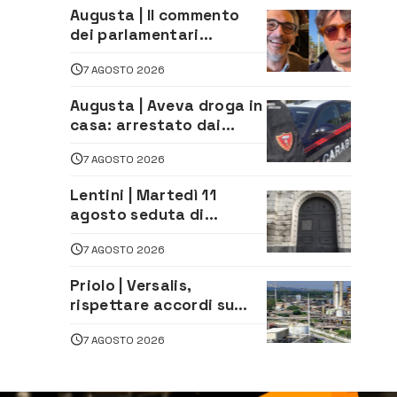
Augusta | Il commento
dei parlamentari
Cannata e Auteri dopo la
7 AGOSTO 2026
firma del contatto per il
depuratore
Augusta | Aveva droga in
casa: arrestato dai
Carabinieri 31enne
7 AGOSTO 2026
Lentini | Martedì 11
agosto seduta di
Consiglio Comunale
7 AGOSTO 2026
Priolo | Versalis,
rispettare accordi su
salvaguardia dei posti di
7 AGOSTO 2026
lavoro. Il sindaco scrive
alla società