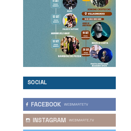
SOCIAL
FACEBOOK
WEBMARTETV
INSTAGRAM
WEBMARTE.TV