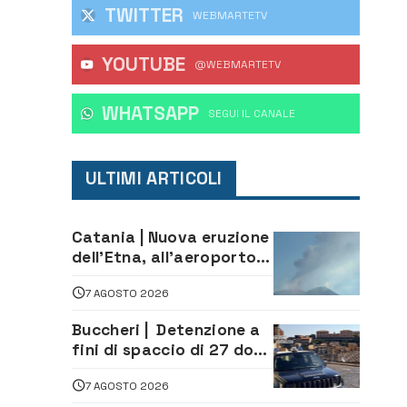
TWITTER
WEBMARTETV
YOUTUBE
@WEBMARTETV
WHATSAPP
‎SEGUI IL CANALE
ULTIMI ARTICOLI
Catania | Nuova eruzione
dell’Etna, all’aeroporto
Bellini voli in arrivo
7 AGOSTO 2026
dirottati
Buccheri | Detenzione a
fini di spaccio di 27 dosi
di droga: denunciati tre
7 AGOSTO 2026
20enni