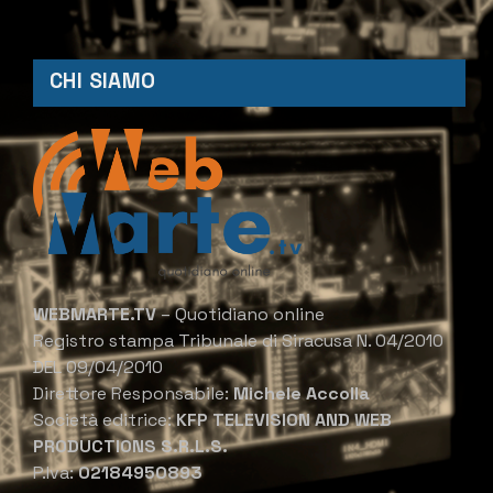
CHI SIAMO
WEBMARTE.TV
– Quotidiano online
Registro stampa Tribunale di Siracusa N. 04/2010
DEL 09/04/2010
Direttore Responsabile:
Michele Accolla
Società editrice:
KFP TELEVISION AND WEB
PRODUCTIONS S.R.L.S.
P.Iva:
02184950893