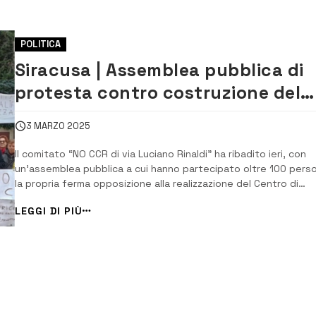
POLITICA
Siracusa | Assemblea pubblica di
protesta contro costruzione del
CCR di via Luciano Rinaldi
3 MARZO 2025
Il comitato “NO CCR di via Luciano Rinaldi” ha ribadito ieri, con
un’assemblea pubblica a cui hanno partecipato oltre 100 pers
la propria ferma opposizione alla realizzazione del Centro di
Conferimento Rifiuti (CCR) in via Luciano Rinaldi, a Cassibile.
LEGGI DI PIÙ
L’assemblea è stata moderata da Lucia Buonconsiglio,
coordinatrice del comitato pe...