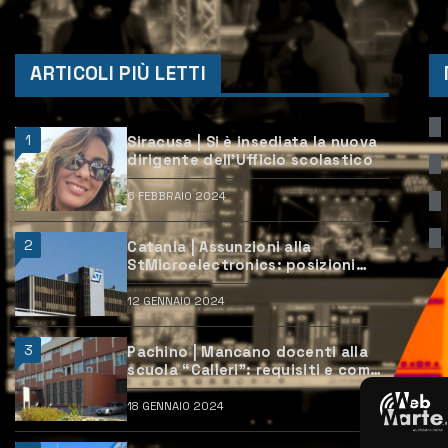
ARTICOLI PIÙ LETTI
1
Siracusa | Si è insediata la nuova
dirigente dell’Ufficio scolastico
6 FEBBRAIO 2024
2
Catania | Assunzioni alla
StMicroelectronics: posizioni
aperte e come candidarsi
12 GENNAIO 2024
3
Pachino | Mancano docenti alla
scuola “Calleri”: requisiti e come
candidarsi
18 GENNAIO 2024