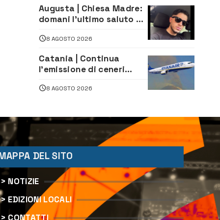
Augusta | Chiesa Madre:
domani l’ultimo saluto ad
Alessandro Sicuso,
8 AGOSTO 2026
morto in un incidente
stradale
Catania | Continua
l’emissione di ceneri
dall’Etna. Sospese le
8 AGOSTO 2026
attività all’aeroporto di
Fontanarossa
MAPPA DEL SITO
> NOTIZIE
> EDIZIONI LOCALI
> CONTATTI