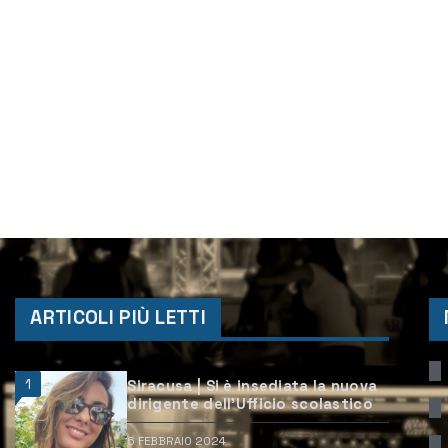
ARTICOLI PIÙ LETTI
1
Siracusa | Si è insediata la nuova
dirigente dell’Ufficio scolastico
6 FEBBRAIO 2024