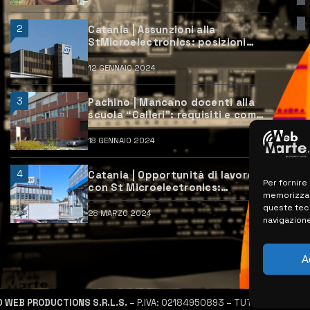
2
Catania | Assunzioni alla
StMicroelectronics: posizioni
aperte e come candidarsi
12 GENNAIO 2024
3
Pachino | Mancano docenti alla
scuola “Calleri”: requisiti e come
candidarsi
18 GENNAIO 2024
4
Catania | Opportunità di lavoro
Per fornire
con St Microelectronics:
memorizzare
centinaia di assunzioni previste
queste tec
28 MARZO 2024
navigazione
A
D WEB PRODUCTIONS S.R.L.S.
– P.IVA: 02184950893 – TUTTI I DIRITTI R