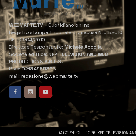
WEBMARTE.TV
– Quotidiano online
Registro stampa Tribunale di Siracusa N. 04/2010
DEL 09/04/2010
Direttore Responsabile:
Michele Accolla
Società editrice:
KFP TELEVISION AND WEB
PRODUCTIONS S.R.L.S.
P.Iva:
02184950893
mail:
redazione@webmarte.tv
© COPYRIGHT 2026:
KFP TELEVISION AN