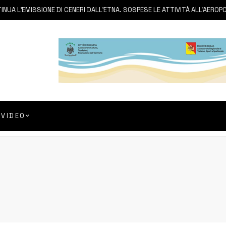
A L’EMISSIONE DI CENERI DALL’ETNA. SOSPESE LE ATTIVITÀ ALL’AEROPORT
VIDEO