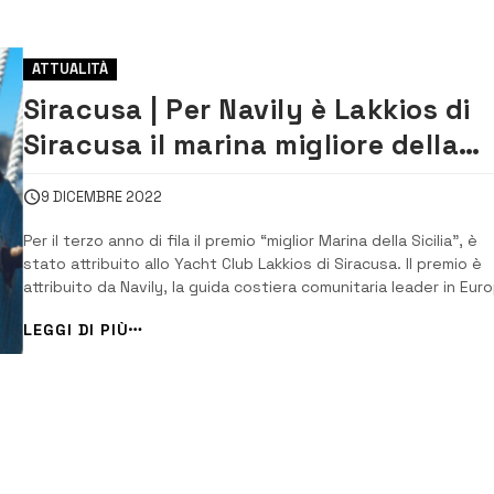
ATTUALITÀ
Siracusa | Per Navily è Lakkios di
Siracusa il marina migliore della
Sicilia
9 DICEMBRE 2022
Per il terzo anno di fila il premio “miglior Marina della Sicilia”, è
stato attribuito allo Yacht Club Lakkios di Siracusa. Il premio è
attribuito da Navily, la guida costiera comunitaria leader in Eur
con 700.000 utenti, sulla base delle recensioni degli utenti ch
LEGGI DI PIÙ
condividono le loro esperienze sui porti preferiti e gli ancoragg
da [&hel...