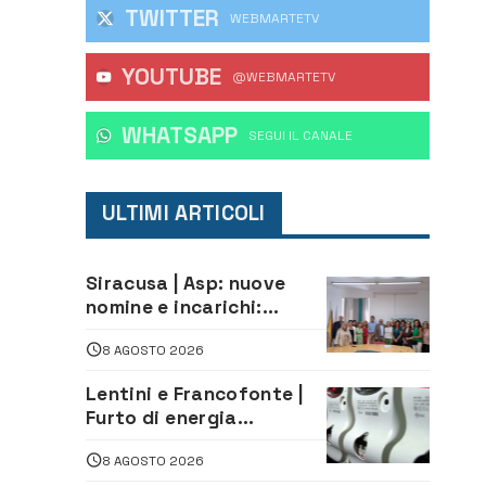
TWITTER
WEBMARTETV
YOUTUBE
@WEBMARTETV
WHATSAPP
‎SEGUI IL CANALE
ULTIMI ARTICOLI
Siracusa | Asp: nuove
nomine e incarichi:
Mazzola al Laboratorio
8 AGOSTO 2026
di Sanità pubblica,
Matteliano al Servizio
Lentini e Francofonte |
Legale
Furto di energia
elettrica, denunciate 4
8 AGOSTO 2026
persone