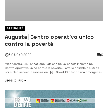
ATTUALITÀ
Augusta| Centro operativo unico
contro la povertà
0
3 GIUGNO 2020
Misericordia, Cri, Fondazione Catalano Onlus ancora insieme nel
Centro operativo unico contro la povertà. Carrello solidale e aiuti da
bar e club service, associazioni. [/] Il Covid 19 oltre ad una emergenza
sanitaria, in breve è diventato un problema per numerose famiglie
perché ne ha minato la stabilità economica, in alcuni casi già precari...
LEGGI DI PIÙ