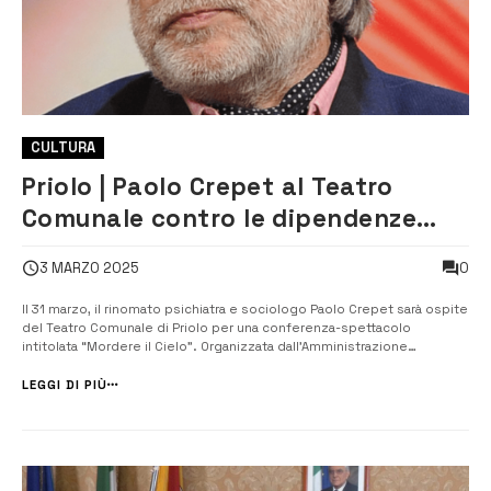
CULTURA
Priolo | Paolo Crepet al Teatro
Comunale contro le dipendenze
giovanili
0
3 MARZO 2025
Il 31 marzo, il rinomato psichiatra e sociologo Paolo Crepet sarà ospite
del Teatro Comunale di Priolo per una conferenza-spettacolo
intitolata “Mordere il Cielo”. Organizzata dall’Amministrazione
comunale di Priolo, l’iniziativa offre un’opportunità di riflessione
educativa e culturale, estesa non solo agli alunn...
LEGGI DI PIÙ