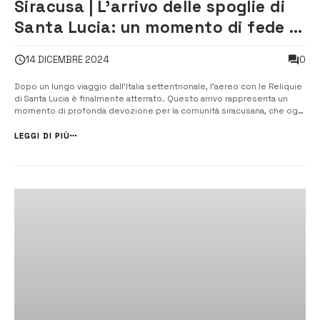
Siracusa | L’arrivo delle spoglie di
Santa Lucia: un momento di fede e
devozione [VIDEO]
0
14 DICEMBRE 2024
Dopo un lungo viaggio dall’Italia settentrionale, l’aereo con le Reliquie
di Santa Lucia è finalmente atterrato. Questo arrivo rappresenta un
momento di profonda devozione per la comunità siracusana, che ogni
anno celebra la sua santa con un’intensa festa religiosa. In un
messaggio che accompagna l’inizio di questo importante evento
LEGGI DI PIÙ
religioso,...