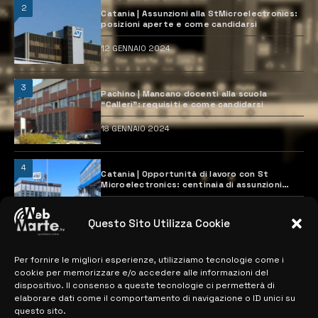
2
Catania | Assunzioni alla StMicroelectronics:
posizioni aperte e come candidarsi
12 GENNAIO 2024
3
Pachino | Mancano docenti alla scuola
“Calleri”: requisiti e come candidarsi
18 GENNAIO 2024
4
Catania | Opportunità di lavoro con St
Microelectronics: centinaia di assunzioni
previste
28 MARZO 2024
Questo Sito Utilizza Cookie
Per fornire le migliori esperienze, utilizziamo tecnologie come i
MAPPA DEL SITO
cookie per memorizzare e/o accedere alle informazioni del
dispositivo. Il consenso a queste tecnologie ci permetterà di
> NOTIZIE
elaborare dati come il comportamento di navigazione o ID unici su
questo sito.