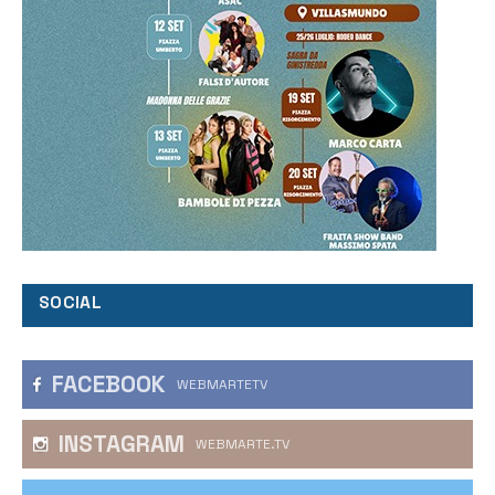
SOCIAL
FACEBOOK
WEBMARTETV
INSTAGRAM
WEBMARTE.TV