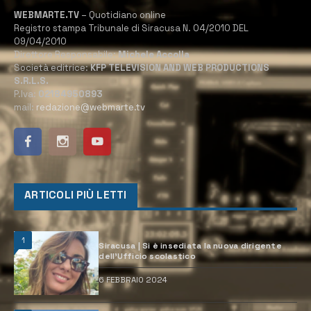
WEBMARTE.TV
– Quotidiano online
Registro stampa Tribunale di Siracusa N. 04/2010 DEL
09/04/2010
Direttore Responsabile:
Michele Accolla
Società editrice:
KFP TELEVISION AND WEB PRODUCTIONS
S.R.L.S.
P.Iva:
02184950893
mail:
redazione@webmarte.tv
ARTICOLI PIÙ LETTI
1
Siracusa | Si è insediata la nuova dirigente
dell’Ufficio scolastico
6 FEBBRAIO 2024