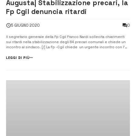
Augusta| Stabilizzazione precari, la
Fp Cgil denuncia ritardi
0
5 GIUGNO 2020
Il segretario generale della Fp Cgil Franco Nardi sollecita chiarimenti
sui ritardi nella stabilizzazione degli 84 precari comunali e chiede un
incontro al sindaco. [/] La Fp -Cgil chiede un urgente incontro con l’
amministrazione comunale di Augusta per verificare quali motivi
ritardano le procedure di stabilizzazione dei precari. Con...
LEGGI DI PIÙ