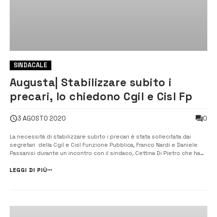
SINDACALE
Augusta| Stabilizzare subito i
precari, lo chiedono Cgil e Cisl Fp
0
3 AGOSTO 2020
La necessità di stabilizzare subito i precari è stata sollecitata dai
segretari della Cgil e Cisl Funzione Pubblica, Franco Nardi e Daniele
Passanisi durante un incontro con il sindaco, Cettina Di Pietro che ha
chiarito i motivi del ritardo. [/] “Basta speculazioni, subito le
stabilizzazioni”. E’ stata questa la richiesta formulata dai segret...
LEGGI DI PIÙ