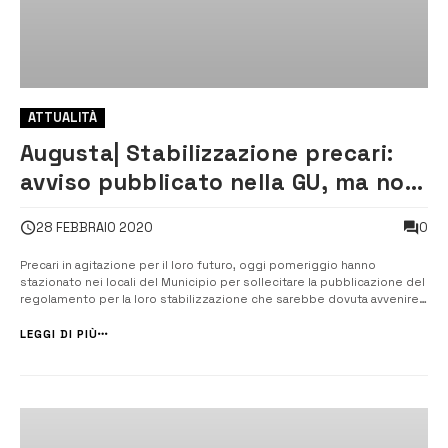
ATTUALITÀ
Augusta| Stabilizzazione precari:
avviso pubblicato nella GU, ma non
all’albo pretorio ed esplode la
0
28 FEBBRAIO 2020
protesta
Precari in agitazione per il loro futuro, oggi pomeriggio hanno
stazionato nei locali del Municipio per sollecitare la pubblicazione del
regolamento per la loro stabilizzazione che sarebbe dovuta avvenire
già. Il sindaco durante una riunione “a porte chiuse” avrebbe
assicurato che l’atto sarà pubblicato entro stasera. [/] Avviso p...
LEGGI DI PIÙ