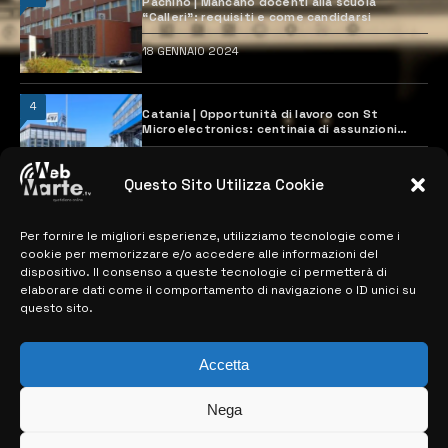
Pachino | Mancano docenti alla scuola
“Calleri”: requisiti e come candidarsi
18 GENNAIO 2024
4
Catania | Opportunità di lavoro con St
Microelectronics: centinaia di assunzioni
previste
28 MARZO 2024
Questo Sito Utilizza Cookie
Per fornire le migliori esperienze, utilizziamo tecnologie come i
MAPPA DEL SITO
cookie per memorizzare e/o accedere alle informazioni del
dispositivo. Il consenso a queste tecnologie ci permetterà di
> NOTIZIE
elaborare dati come il comportamento di navigazione o ID unici su
questo sito.
> EDIZIONI LOCALI
> CONTATTI
Accetta
> INFO
Nega