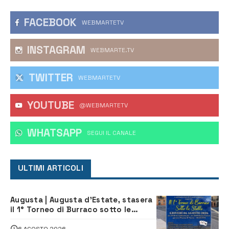
FACEBOOK
WEBMARTETV
INSTAGRAM
WEBMARTE.TV
TWITTER
WEBMARTETV
YOUTUBE
@WEBMARTETV
WHATSAPP
‎SEGUI IL CANALE
ULTIMI ARTICOLI
Augusta | Augusta d’Estate, stasera
il 1° Torneo di Burraco sotto le
Stelle: piazza D’Astorga già sold out
6 AGOSTO 2026