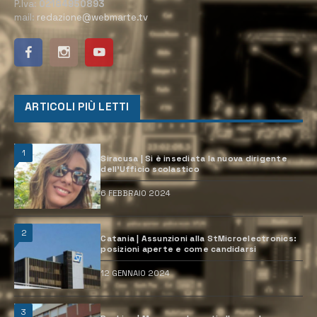
P.Iva:
02184950893
mail:
redazione@webmarte.tv
ARTICOLI PIÙ LETTI
1
Siracusa | Si è insediata la nuova dirigente
dell’Ufficio scolastico
6 FEBBRAIO 2024
2
Catania | Assunzioni alla StMicroelectronics:
posizioni aperte e come candidarsi
12 GENNAIO 2024
3