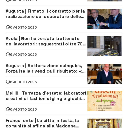
Augusta | Firmato il contratto per la
realizzazione del depuratore delle
acque reflue
6 AGOSTO 2026
Avola | Non ha versato trattenute
dei lavoratori: sequestrati oltre 700
mila euro a imprenditore della
climatizzazione
6 AGOSTO 2026
Augusta | Rottamazione quinquies,
Forza Italia rivendica il risultato: «La
proposta è nostra»
6 AGOSTO 2026
Melilli | Terrazza d’estate: laboratori
creativi di fashion styling e giochi
tradizionali di Zuimama, ecco come
iscriversi
6 AGOSTO 2026
Francofonte | La città in festa, la
comunità si affida alla Madonna