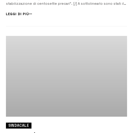
stabilizzazione di centosette precari”. [/] A sottolinearlo sono stati il
segretario generale della Funzione pubblica della Cisl di Ragusa e
Siracusa, Daniele Passanisi e il responsabile del Dipartimento Sanità
LEGGI DI PIÙ
pu...
SINDACALE