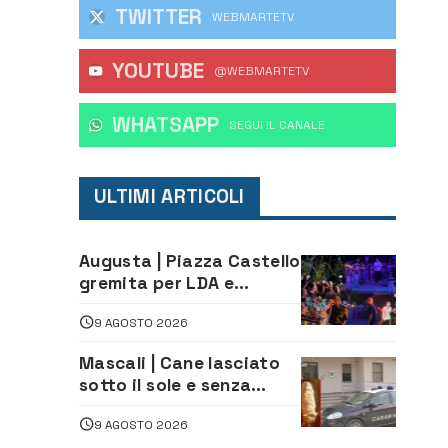
TWITTER
WEBMARTETV
YOUTUBE
@WEBMARTETV
WHATSAPP
‎SEGUI IL CANALE
ULTIMI ARTICOLI
Augusta | Piazza Castello
gremita per LDA e
Aka7even: musica, colori
9 AGOSTO 2026
ed emozioni per
“Augusta d’Estate”
Mascali | Cane lasciato
sotto il sole e senza
acqua: Carabinieri
9 AGOSTO 2026
denunciano proprietario