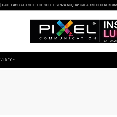
ANE LASCIATO SOTTO IL SOLE E SENZA ACQUA: CARABINIERI DENUNCIANO 
VIDEO