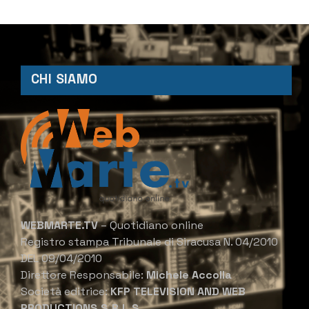
CHI SIAMO
WEBMARTE.TV
– Quotidiano online
Registro stampa Tribunale di Siracusa N. 04/2010
DEL 09/04/2010
Direttore Responsabile:
Michele Accolla
Società editrice:
KFP TELEVISION AND WEB
PRODUCTIONS S.R.L.S.