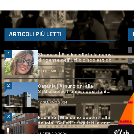
ARTICOLI PIÙ LETTI
1
Siracusa | Si è insediata la nuova
dirigente dell’Ufficio scolastico
6 FEBBRAIO 2024
2
Catania | Assunzioni alla
StMicroelectronics: posizioni
aperte e come candidarsi
12 GENNAIO 2024
3
Pachino | Mancano docenti alla
scuola “Calleri”: requisiti e come
candidarsi
18 GENNAIO 2024