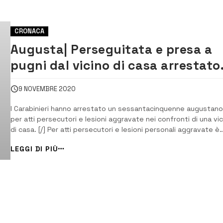
CRONACA
Augusta| Perseguitata e presa a
pugni dal vicino di casa arrestato
dai carabinieri.
9 NOVEMBRE 2020
I Carabinieri hanno arrestato un sessantacinquenne augustano
per atti persecutori e lesioni aggravate nei confronti di una vic
di casa. [/] Per atti persecutori e lesioni personali aggravate è
stato arrestato dai Carabinieri della locale stazione l’augusta
LEGGI DI PIÙ
D.S. 65 anni. L’arresto è avvenuto in esecuzione di un’ordinanz
ap...