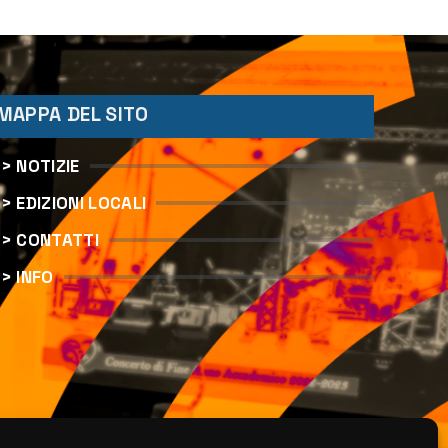
MAPPA DEL SITO
> NOTIZIE
> EDIZIONI LOCALI
> CONTATTI
> INFO