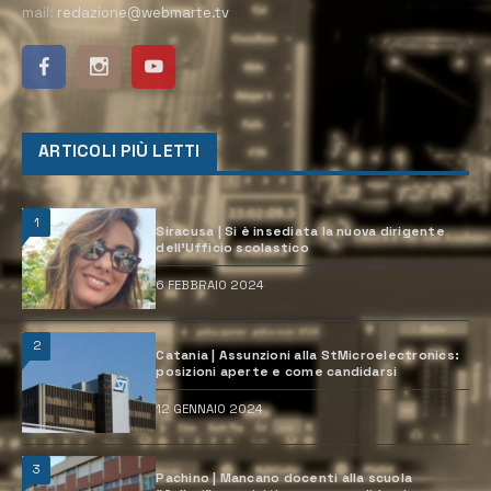
mail:
redazione@webmarte.tv
ARTICOLI PIÙ LETTI
1
Siracusa | Si è insediata la nuova dirigente
dell’Ufficio scolastico
6 FEBBRAIO 2024
2
Catania | Assunzioni alla StMicroelectronics:
posizioni aperte e come candidarsi
12 GENNAIO 2024
3
Pachino | Mancano docenti alla scuola