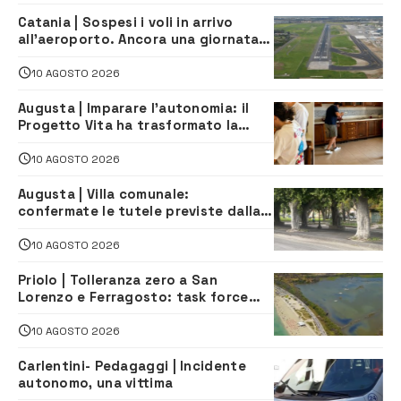
Catania | Sospesi i voli in arrivo
all’aeroporto. Ancora una giornata
di disagi per i viaggiatori
10 AGOSTO 2026
Augusta | Imparare l’autonomia: il
Progetto Vita ha trasformato la
quotidianità in una palestra di
indipendenza
10 AGOSTO 2026
Augusta | Villa comunale:
confermate le tutele previste dalla
Soprintendenza
10 AGOSTO 2026
Priolo | Tolleranza zero a San
Lorenzo e Ferragosto: task force
contro degrado e caos sul litorale,
navette gratuite
10 AGOSTO 2026
Carlentini- Pedagaggi | Incidente
autonomo, una vittima