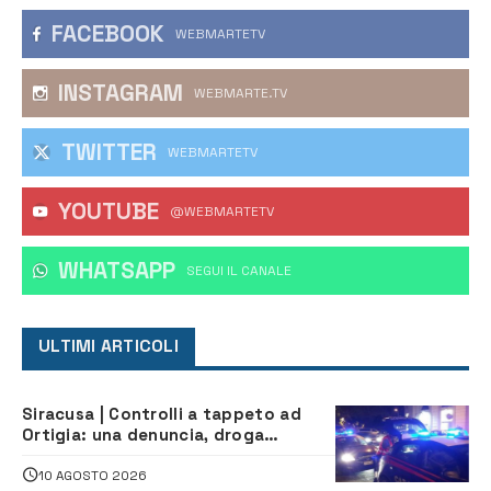
FACEBOOK
WEBMARTETV
INSTAGRAM
WEBMARTE.TV
TWITTER
WEBMARTETV
YOUTUBE
@WEBMARTETV
WHATSAPP
‎SEGUI IL CANALE
ULTIMI ARTICOLI
Siracusa | Controlli a tappeto ad
Ortigia: una denuncia, droga
sequestrata e oltre 9.500 euro di
multe
10 AGOSTO 2026