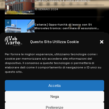
“Calleri”: requisiti e come candidarsi
18 GENNAIO 2024
4
Catania | Opportunità di lavoro con St
Microelectronics: centinaia di assunzioni
previste
28 MARZO 2024
Questo Sito Utilizza Cookie
Per fornire le migliori esperienze, utilizziamo tecnologie come i
MAPPA DEL SITO
cookie per memorizzare e/o accedere alle informazioni del
dispositivo. Il consenso a queste tecnologie ci permetterà di
> NOTIZIE
elaborare dati come il comportamento di navigazione o ID unici su
questo sito.
> EDIZIONI LOCALI
> CONTATTI
Accetta
> INFO
Nega
Preferenze