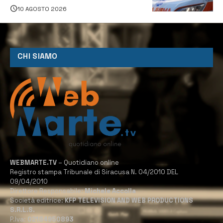
10 AGOSTO 2026
CHI SIAMO
WEBMARTE.TV
– Quotidiano online
Registro stampa Tribunale di Siracusa N. 04/2010 DEL
09/04/2010
Direttore Responsabile:
Michele Accolla
Società editrice:
KFP TELEVISION AND WEB PRODUCTIONS
S.R.L.S.
P.Iva:
02184950893