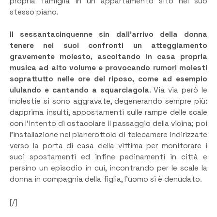
propria famiglia in un appartamento sito nel suo
stesso piano.
Il sessantacinquenne sin dall’arrivo della donna
tenere nei suoi confronti un atteggiamento
gravemente molesto, ascoltando in casa propria
musica ad alto volume e provocando rumori molesti
soprattutto nelle ore del riposo, come ad esempio
ululando e cantando a squarciagola
. Via via però le
molestie si sono aggravate, degenerando sempre più:
dapprima insulti, appostamenti sulle rampe delle scale
con l’intento di ostacolare il passaggio della vicina; poi
l’installazione nel pianerottolo di telecamere indirizzate
verso la porta di casa della vittima per monitorare i
suoi spostamenti ed infine pedinamenti in città e
persino un episodio in cui, incontrando per le scale la
donna in compagnia della figlia, l’uomo si è denudato.
[/]