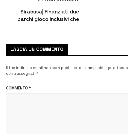
Siracusa| Finanziati due
parchi gioco inclusivi che
sorgeranno in via Ozanam
e via Ramacca
LASCIA UN COMMENTO
Il tuo indirizzo email non sarà pubblicato.
I campi obbligatori sono
contrassegnati
*
COMMENTO
*