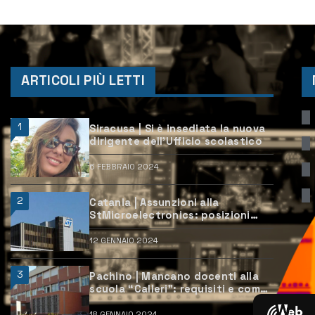
ARTICOLI PIÙ LETTI
1
Siracusa | Si è insediata la nuova
dirigente dell’Ufficio scolastico
6 FEBBRAIO 2024
2
Catania | Assunzioni alla
StMicroelectronics: posizioni
aperte e come candidarsi
12 GENNAIO 2024
3
Pachino | Mancano docenti alla
scuola “Calleri”: requisiti e come
candidarsi
18 GENNAIO 2024