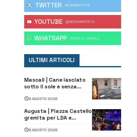
TWITTER
WEBMARTETV
YOUTUBE
@WEBMARTETV
WHATSAPP
‎SEGUI IL CANALE
ULTIMI ARTICOLI
Mascali | Cane lasciato
sotto il sole e senza
acqua: Carabinieri
9 AGOSTO 2026
denunciano proprietario
Augusta | Piazza Castello
gremita per LDA e
Aka7even: musica, colori
9 AGOSTO 2026
ed emozioni per