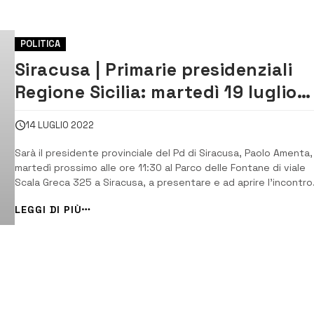
POLITICA
Siracusa | Primarie presidenziali
Regione Sicilia: martedì 19 luglio
incontro con Caterina Chinnici
14 LUGLIO 2022
Sarà il presidente provinciale del Pd di Siracusa, Paolo Amenta
martedì prossimo alle ore 11:30 al Parco delle Fontane di viale
Scala Greca 325 a Siracusa, a presentare e ad aprire l’incontro
con l’europarlamentare del Pd Caterina Chinnici, candidata del
LEGGI DI PIÙ
Partito Democratico alle Primarie per le Presidenziali della Regi
Sicilia del pr...