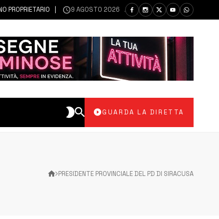
PROPRIETARIO
9 AGOSTO 2026
AUGUSTA | PIAZZA CASTELLO GREMI
GUARDA LA DIRETTA
PRESIDENTE PROVINCIALE DEL PD DI SIRACUSA