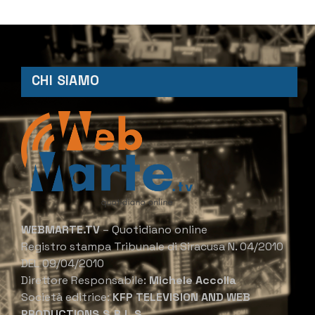
CHI SIAMO
WEBMARTE.TV
– Quotidiano online
Registro stampa Tribunale di Siracusa N. 04/2010
DEL 09/04/2010
Direttore Responsabile:
Michele Accolla
Società editrice:
KFP TELEVISION AND WEB
PRODUCTIONS S.R.L.S.