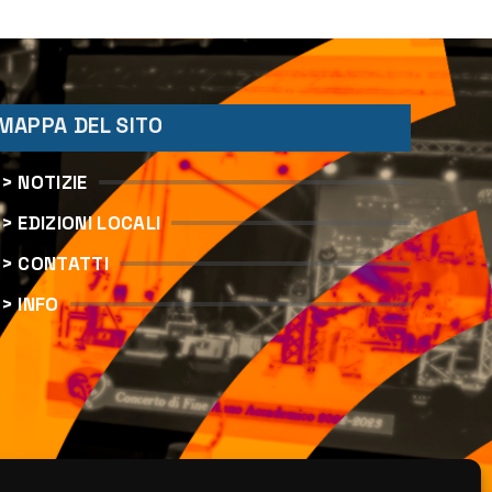
“Augusta d’Estate”
MAPPA DEL SITO
> NOTIZIE
> EDIZIONI LOCALI
> CONTATTI
> INFO