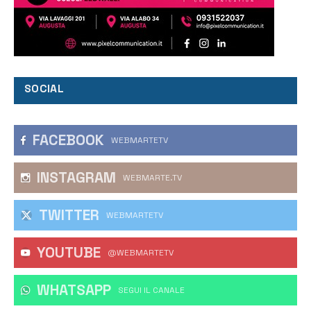
SOCIAL
FACEBOOK
WEBMARTETV
INSTAGRAM
WEBMARTE.TV
TWITTER
WEBMARTETV
YOUTUBE
@WEBMARTETV
WHATSAPP
‎SEGUI IL CANALE