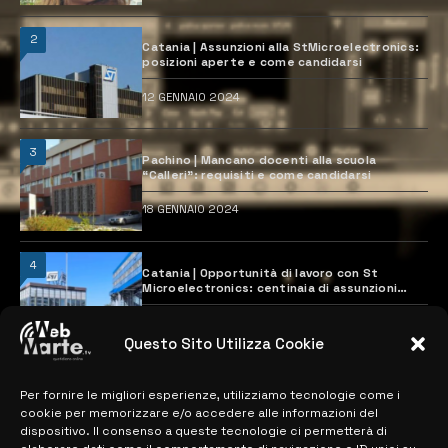
2
Catania | Assunzioni alla StMicroelectronics:
posizioni aperte e come candidarsi
12 GENNAIO 2024
3
Pachino | Mancano docenti alla scuola
“Calleri”: requisiti e come candidarsi
18 GENNAIO 2024
4
Catania | Opportunità di lavoro con St
Microelectronics: centinaia di assunzioni
previste
28 MARZO 2024
Questo Sito Utilizza Cookie
Per fornire le migliori esperienze, utilizziamo tecnologie come i
MAPPA DEL SITO
cookie per memorizzare e/o accedere alle informazioni del
dispositivo. Il consenso a queste tecnologie ci permetterà di