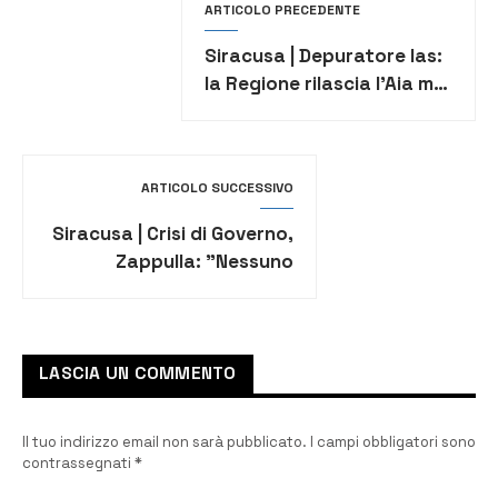
ARTICOLO PRECEDENTE
Siracusa | Depuratore Ias:
la Regione rilascia l’Aia ma
c’è un vincolo
ARTICOLO SUCCESSIVO
Siracusa | Crisi di Governo,
Zappulla: ”Nessuno
scarichi sulle primarie
siciliane, tensioni e
divisioni
LASCIA UN COMMENTO
Il tuo indirizzo email non sarà pubblicato.
I campi obbligatori sono
contrassegnati
*