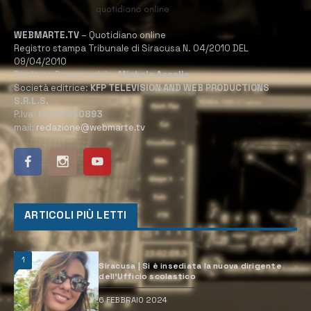
WEBMARTE.TV
– Quotidiano online
Registro stampa Tribunale di Siracusa N. 04/2010 DEL
09/04/2010
Direttore Responsabile:
Michele Accolla
Società editrice:
KFP TELEVISION AND WEB PRODUCTIONS
S.R.L.S.
P.Iva:
02184950893
mail:
redazione@webmarte.tv
ARTICOLI PIÙ LETTI
1
Siracusa | Si è insediata la nuova dirigente
dell’Ufficio scolastico
6 FEBBRAIO 2024