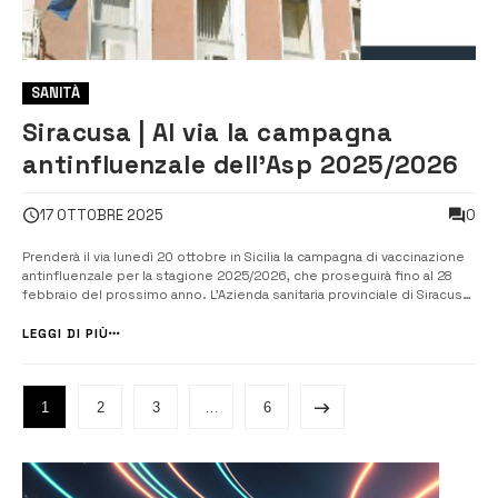
SANITÀ
Siracusa | Al via la campagna
antinfluenzale dell’Asp 2025/2026
0
17 OTTOBRE 2025
Prenderà il via lunedì 20 ottobre in Sicilia la campagna di vaccinazione
antinfluenzale per la stagione 2025/2026, che proseguirà fino al 28
febbraio del prossimo anno. L’Azienda sanitaria provinciale di Siracusa,
tramite il Servizio di Epidemiologia e Medicina Preventiva diretto da
Fabio Contarino, ha già predisposto l’approvvigionamento e la...
LEGGI DI PIÙ
1
2
3
…
6