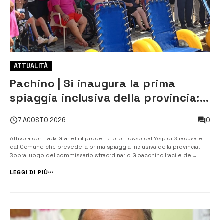
ATTUALITÀ
Pachino | Si inaugura la prima
spiaggia inclusiva della provincia:
assistenza e prevenzione aperte a
0
7 AGOSTO 2026
tutti
Attivo a contrada Granelli il progetto promosso dall’Asp di Siracusa e
dal Comune che prevede la prima spiaggia inclusiva della provincia.
Sopralluogo del commissario straordinario Gioacchino Iraci e del
sindaco Giuseppe Gambuzza. Il servizio resterà operativo fino al 15
settembre Anche la provincia di Siracusa ha la sua prima spiaggia p...
LEGGI DI PIÙ