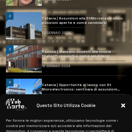
2
Catania | Assunzioni alla StMicroelectronics:
posizioni aperte e come candidarsi
12 GENNAIO 2024
3
Pachino | Mancano docenti alla scuola
“Calleri”: requisiti e come candidarsi
18 GENNAIO 2024
4
Catania | Opportunità di lavoro con St
Microelectronics: centinaia di assunzioni
previste
28 MARZO 2024
Questo Sito Utilizza Cookie
Per fornire le migliori esperienze, utilizziamo tecnologie come i
MAPPA DEL SITO
cookie per memorizzare e/o accedere alle informazioni del
dispositivo. Il consenso a queste tecnologie ci permetterà di