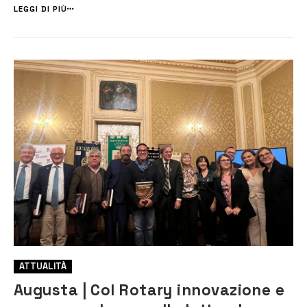
età compresa tra i 50 e i 69 anni , previa prenotazione telefonica ,che
LEGGI DI PIÙ
potra...
ATTUALITÀ
Augusta | Col Rotary innovazione e