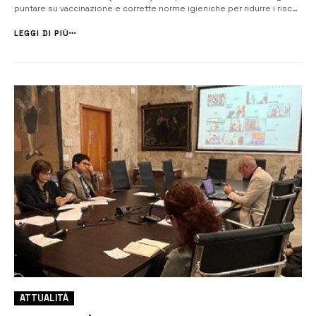
puntare su vaccinazione e corrette norme igieniche per ridurre i rischi
di complicanze e ricoveri. Crescono i casi di gastroenterite acuta da
Rotavirus tra lattanti e bambini nel territorio sirac...
LEGGI DI PIÙ
ATTUALITÀ