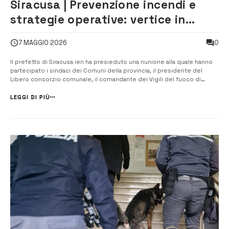
Siracusa | Prevenzione incendi e
strategie operative: vertice in
Prefettura
0
7 MAGGIO 2026
Il prefetto di Siracusa ieri ha presieduto una riunione alla quale hanno
partecipato i sindaci dei Comuni della provincia, il presidente del
Libero consorzio comunale, il comandante dei Vigili del fuoco di
Siracusa, i vertici delle forze dell’ordine e della Capitaneria di porto di
Siracusa e di Augusta, il rappresentante del Dipartimento regio...
LEGGI DI PIÙ