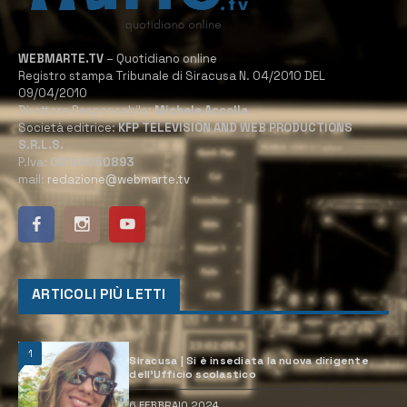
WEBMARTE.TV
– Quotidiano online
Registro stampa Tribunale di Siracusa N. 04/2010 DEL
09/04/2010
Direttore Responsabile:
Michele Accolla
Società editrice:
KFP TELEVISION AND WEB PRODUCTIONS
S.R.L.S.
P.Iva:
02184950893
mail:
redazione@webmarte.tv
ARTICOLI PIÙ LETTI
1
Siracusa | Si è insediata la nuova dirigente
dell’Ufficio scolastico
6 FEBBRAIO 2024