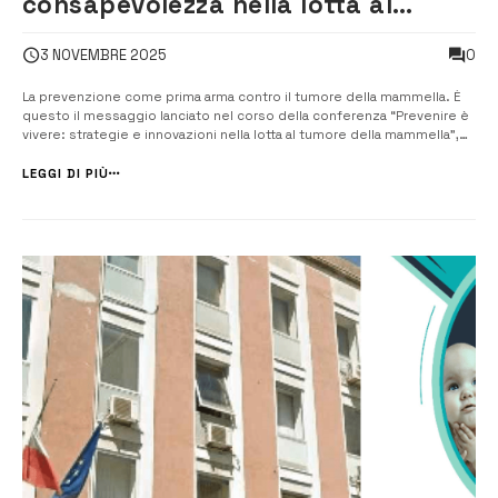
consapevolezza nella lotta al
tumore al seno
0
3 NOVEMBRE 2025
La prevenzione come prima arma contro il tumore della mammella. È
questo il messaggio lanciato nel corso della conferenza “Prevenire è
vivere: strategie e innovazioni nella lotta al tumore della mammella”,
organizzata dal Rotary Club Augusta in collaborazione con Rotaract
Club Augusta, Interact Augusta e l’associazione Promuovere Onlus, in
LEGGI DI PIÙ
occ...