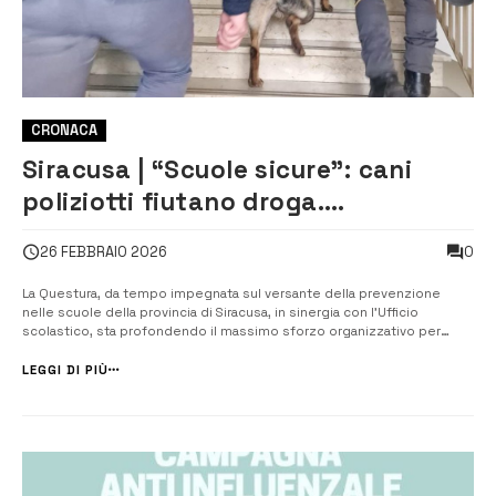
CRONACA
Siracusa | “Scuole sicure”: cani
poliziotti fiutano droga.
Prevenzione e incontri formativi
0
26 FEBBRAIO 2026
La Questura, da tempo impegnata sul versante della prevenzione
nelle scuole della provincia di Siracusa, in sinergia con l’Ufficio
scolastico, sta profondendo il massimo sforzo organizzativo per
arricchire il progetto “scuole sicure”. Fortemente voluto dal questore
Roberto Pellicone, è realizzato con l’apporto di vari uffici della
LEGGI DI PIÙ
Questura di ...