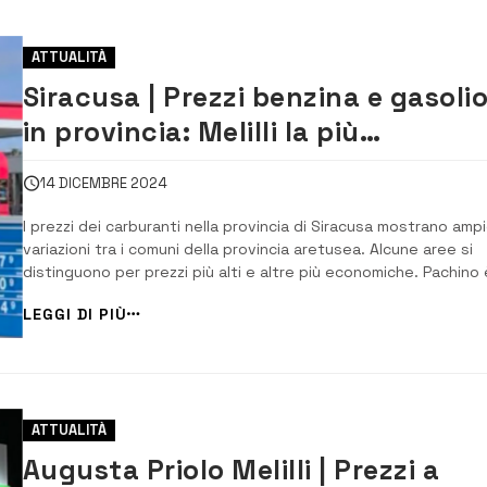
ATTUALITÀ
Siracusa | Prezzi benzina e gasoli
in provincia: Melilli la più
economica, Pachino la più cara
14 DICEMBRE 2024
I prezzi dei carburanti nella provincia di Siracusa mostrano amp
variazioni tra i comuni della provincia aretusea. Alcune aree si
distinguono per prezzi più alti e altre più economiche. Pachino è
comune con i prezzi più alti della provincia, soprattutto per la
LEGGI DI PIÙ
benzina. La stazione di servizio Marina di Marzamemi applica un
prezzo di [&hel...
ATTUALITÀ
Augusta Priolo Melilli | Prezzi a