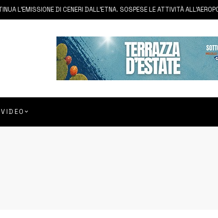
A L’EMISSIONE DI CENERI DALL’ETNA. SOSPESE LE ATTIVITÀ ALL’AEROPORT
VIDEO