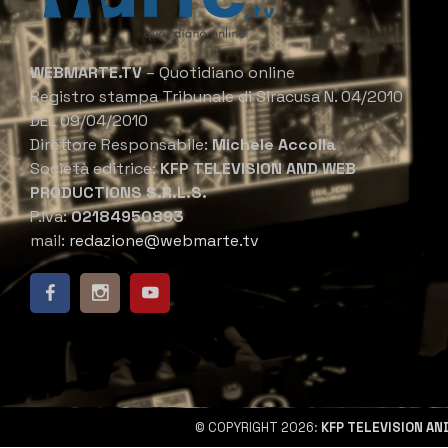
WEBMARTE.TV
– Quotidiano online
Registro stampa Tribunale di Siracusa N. 04/2010
DEL 09/04/2010
Direttore Responsabile:
Michele Accolla
Società editrice:
KFP TELEVISION AND WEB
PRODUCTIONS S.R.L.S.
P.Iva:
02184950893
mail:
redazione@webmarte.tv
© COPYRIGHT 2026:
KFP TELEVISION AN