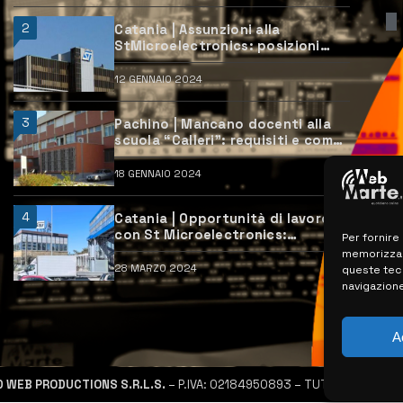
2
Catania | Assunzioni alla
StMicroelectronics: posizioni
aperte e come candidarsi
12 GENNAIO 2024
3
Pachino | Mancano docenti alla
scuola “Calleri”: requisiti e come
candidarsi
18 GENNAIO 2024
4
Catania | Opportunità di lavoro
con St Microelectronics:
Per fornire
centinaia di assunzioni previste
memorizzare
28 MARZO 2024
queste tec
navigazione
A
D WEB PRODUCTIONS S.R.L.S.
– P.IVA: 02184950893 – TUTTI I DIRITTI R