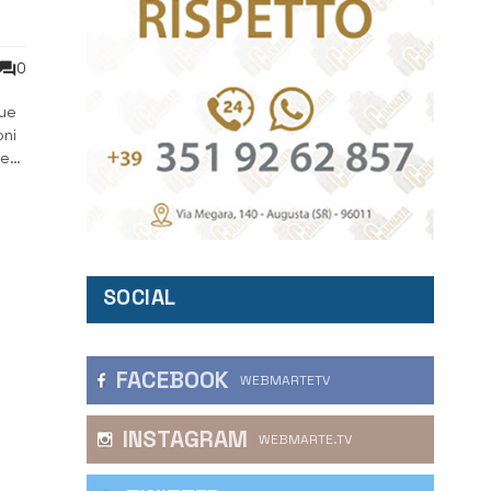
0
due
oni
re
lo.
SOCIAL
FACEBOOK
WEBMARTETV
INSTAGRAM
WEBMARTE.TV