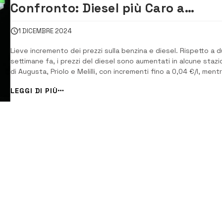
Confronto: Diesel più Caro a
Augusta, benzina stabile
1 DICEMBRE 2024
Lieve incremento dei prezzi sulla benzina e diesel. Rispetto a 
settimane fa, i prezzi del diesel sono aumentati in alcune stazi
di Augusta, Priolo e Melilli, con incrementi fino a 0,04 €/l, ment
i prezzi della benzina sono rimasti generalmente invariati, con
LEGGI DI PIÙ
qualche leggera diminuzione nei prezzi di alcune stazioni di Prio
Ad Augus...