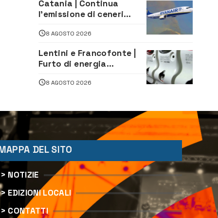
Catania | Continua
Legale
l’emissione di ceneri
dall’Etna. Sospese le
8 AGOSTO 2026
attività all’aeroporto di
Fontanarossa
Lentini e Francofonte |
Furto di energia
elettrica, denunciate 4
8 AGOSTO 2026
persone
MAPPA DEL SITO
> NOTIZIE
> EDIZIONI LOCALI
> CONTATTI