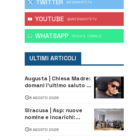
TWITTER
WEBMARTETV
YOUTUBE
@WEBMARTETV
WHATSAPP
‎SEGUI IL CANALE
ULTIMI ARTICOLI
Augusta | Chiesa Madre:
domani l’ultimo saluto ad
Alessandro Sicuso,
8 AGOSTO 2026
morto in un incidente
stradale
Siracusa | Asp: nuove
nomine e incarichi:
Mazzola al Laboratorio
8 AGOSTO 2026
di Sanità pubblica,
Matteliano al Servizio