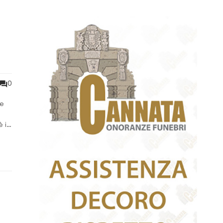
o
0
ie
 il