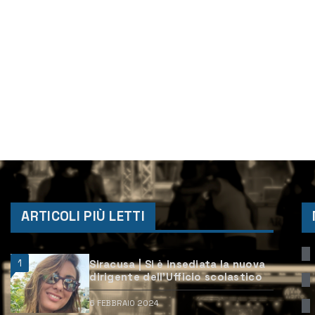
ARTICOLI PIÙ LETTI
1
Siracusa | Si è insediata la nuova
dirigente dell’Ufficio scolastico
6 FEBBRAIO 2024