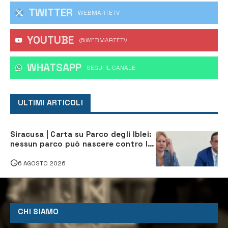
TWITTER
WEBMARTETV
YOUTUBE
@WEBMARTETV
WHATSAPP
‎SEGUI IL CANALE
ULTIMI ARTICOLI
Siracusa | Carta su Parco degli Iblei:
nessun parco può nascere contro le
comunità e il territorio
6 AGOSTO 2026
CHI SIAMO