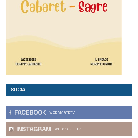
SOCIAL
FACEBOOK
WEBMARTETV
INSTAGRAM
WEBMARTE.TV