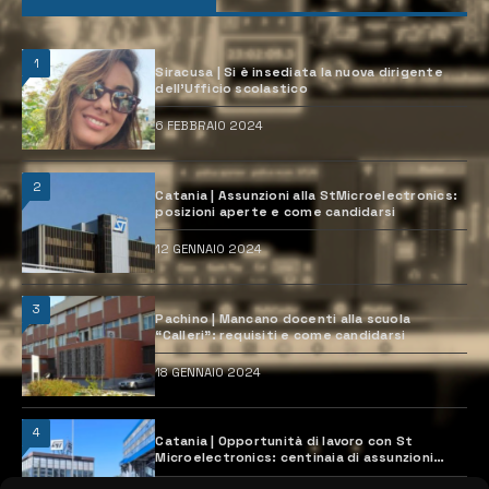
1
Siracusa | Si è insediata la nuova dirigente
dell’Ufficio scolastico
6 FEBBRAIO 2024
2
Catania | Assunzioni alla StMicroelectronics:
posizioni aperte e come candidarsi
12 GENNAIO 2024
3
Pachino | Mancano docenti alla scuola
“Calleri”: requisiti e come candidarsi
18 GENNAIO 2024
4
Catania | Opportunità di lavoro con St
Microelectronics: centinaia di assunzioni
previste