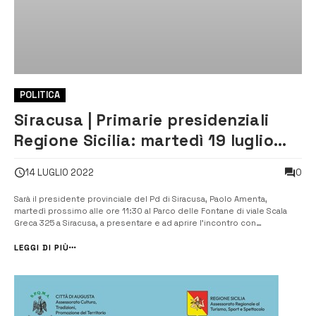
POLITICA
Siracusa | Primarie presidenziali
Regione Sicilia: martedì 19 luglio
incontro con Caterina Chinnici
0
14 LUGLIO 2022
Sarà il presidente provinciale del Pd di Siracusa, Paolo Amenta,
martedì prossimo alle ore 11:30 al Parco delle Fontane di viale Scala
Greca 325 a Siracusa, a presentare e ad aprire l’incontro con
l’europarlamentare del Pd Caterina Chinnici, candidata del Partito
Democratico alle Primarie per le Presidenziali della Regione Sicilia del
LEGGI DI PIÙ
pr...