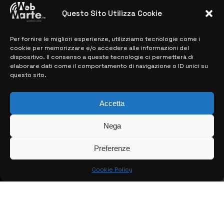
28 MARZO 2024
Questo Sito Utilizza Cookie
Per fornire le migliori esperienze, utilizziamo tecnologie come i
MAPPA DEL SITO
cookie per memorizzare e/o accedere alle informazioni del
dispositivo. Il consenso a queste tecnologie ci permetterà di
> NOTIZIE
elaborare dati come il comportamento di navigazione o ID unici su
questo sito.
> EDIZIONI LOCALI
> CONTATTI
Accetta
> INFO
Nega
Preferenze
Cookie Policy
© COPYRIGHT 2026:
KFP TELEVISION AND WEB PRODUCTIONS
S.R.L.S.
– P.IVA: 02184950893 – TUTTI I DIRITTI RISERVATI –