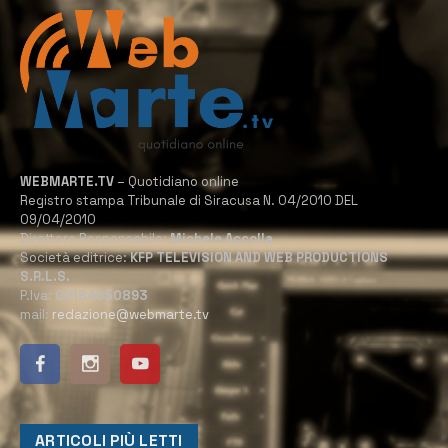
WEBMARTE.TV
– Quotidiano online
Registro stampa Tribunale di Siracusa N. 04/2010 DEL
09/04/2010
Direttore Responsabile:
Michele Accolla
Società editrice:
KFP TELEVISION AND WEB PRODUCTIONS
S.R.L.S.
P.Iva:
02184950893
mail:
redazione@webmarte.tv
ARTICOLI PIÙ LETTI