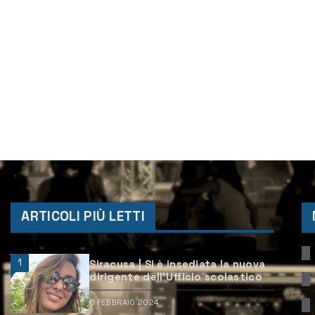
ARTICOLI PIÙ LETTI
1
Siracusa | Si è insediata la nuova
dirigente dell’Ufficio scolastico
6 FEBBRAIO 2024