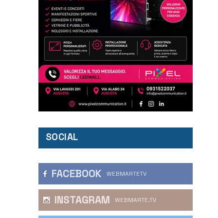
SOCIAL
FACEBOOK
WEBMARTETV
INSTAGRAM
WEBMARTE.TV