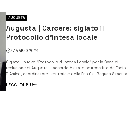
AUGUSTA
Augusta | Carcere: siglato il
Protocollo d’intesa locale
27 MARZO 2024
Siglato il nuovo “Protocollo di Intesa Locale” per la Casa di
reclusione di Augusta. L’accordo è stato sottoscritto da Fabio
D’Amico, coordinatore territoriale della Fns Cisl Ragusa Siracus
insieme ai colleghi di Cgil, Giuseppe Argentino, Uil Pa. Antonio
LEGGI DI PIÙ
Butera e Uspp Salvatore Argento. Nei 12 articoli che compong
il Protocollo sono scrit...