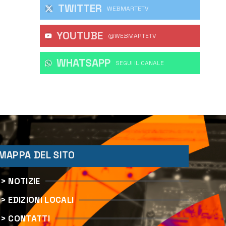
TWITTER
WEBMARTETV
YOUTUBE
@WEBMARTETV
WHATSAPP
‎SEGUI IL CANALE
MAPPA DEL SITO
> NOTIZIE
> EDIZIONI LOCALI
> CONTATTI