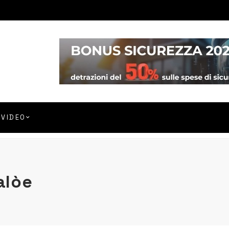
VIDEO
alòe