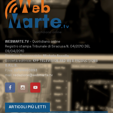
WEBMARTE.TV
– Quotidiano online
Registro stampa Tribunale di Siracusa N. 04/2010 DEL
09/04/2010
Direttore Responsabile:
Michele Accolla
Società editrice:
KFP TELEVISION AND WEB PRODUCTIONS
S.R.L.S.
P.Iva:
02184950893
mail:
redazione@webmarte.tv
ARTICOLI PIÙ LETTI