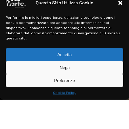
Questo Sito Utilizza Cookie
Per fornire le migliori esperienze, utilizziamo tecnologie come i
MAPPA DEL SITO
cookie per memorizzare e/o accedere alle informazioni del
dispositivo. Il consenso a queste tecnologie ci permetterà di
> NOTIZIE
elaborare dati come il comportamento di navigazione o ID unici su
questo sito.
> EDIZIONI LOCALI
> CONTATTI
Accetta
> INFO
Nega
Preferenze
Cookie Policy
© COPYRIGHT 2026:
KFP TELEVISION AND WEB PRODUCTIONS
S.R.L.S.
– P.IVA: 02184950893 – TUTTI I DIRITTI RISERVATI –