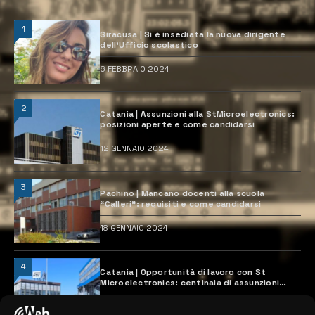
1
Siracusa | Si è insediata la nuova dirigente
dell’Ufficio scolastico
6 FEBBRAIO 2024
2
Catania | Assunzioni alla StMicroelectronics:
posizioni aperte e come candidarsi
12 GENNAIO 2024
3
Pachino | Mancano docenti alla scuola
“Calleri”: requisiti e come candidarsi
18 GENNAIO 2024
4
Catania | Opportunità di lavoro con St
Microelectronics: centinaia di assunzioni
previste
28 MARZO 2024