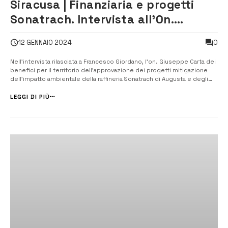
Siracusa | Finanziaria e progetti
Sonatrach. Intervista all’On.
Giuseppe Carta [VIDEO]
0
12 GENNAIO 2024
Nell’intervista rilasciata a Francesco Giordano, l’on. Giuseppe Carta dei
benefici per il territorio dell’approvazione dei progetti mitigazione
dell’impatto ambientale della raffineria Sonatrach di Augusta e degli
effetti dell’approvazione delle legge finanziaria regionale.
“L’approvazione da parte del MIMIT di due progetti, per un
LEGGI DI PIÙ
investiment...