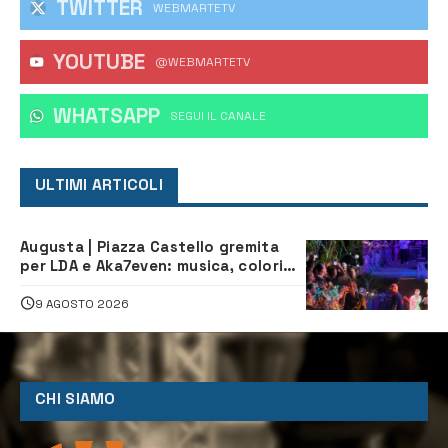
TWITTER
WEBMARTETV
YOUTUBE
@WEBMARTETV
WHATSAPP
‎SEGUI IL CANALE
ULTIMI ARTICOLI
Augusta | Piazza Castello gremita
per LDA e Aka7even: musica, colori
ed emozioni per “Augusta d’Estate”
9 AGOSTO 2026
CHI SIAMO