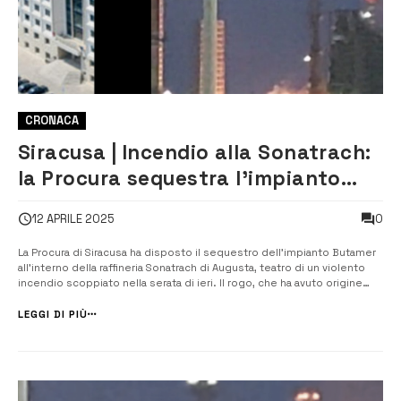
CRONACA
Siracusa | Incendio alla Sonatrach:
la Procura sequestra l’impianto
Butamer
0
12 APRILE 2025
La Procura di Siracusa ha disposto il sequestro dell’impianto Butamer
all’interno della raffineria Sonatrach di Augusta, teatro di un violento
incendio scoppiato nella serata di ieri. Il rogo, che ha avuto origine
attorno alle 20 nella sezione F751 dell’impianto, ha provocato gravi
conseguenze: due operai, di 39 e 61 anni, sono rimasti feriti ...
LEGGI DI PIÙ