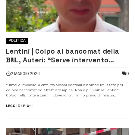
POLITICA
Lentini | Colpo al bancomat della
BNL, Auteri: “Serve intervento
immediato”
0
2 MAGGIO 2026
“Ormai è invivibile la città, tra scassi continui e bombe utilizzate per
colpire bancomat ed effettuare rapine. Non è più vivibile Lentini”.
Colpo nella notte a Lentini, dove ignoti hanno preso di mira un
bancomat della BNL in piazza Beneventano. E sull’episodio è
intervenuto il deputato regionale Carlo Auteri, che parla di una
LEGGI DI PIÙ
situazione orma...