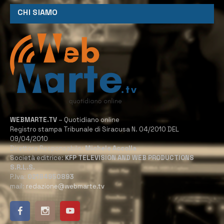
CHI SIAMO
WEBMARTE.TV
– Quotidiano online
Registro stampa Tribunale di Siracusa N. 04/2010 DEL
09/04/2010
Direttore Responsabile:
Michele Accolla
Società editrice:
KFP TELEVISION AND WEB PRODUCTIONS
S.R.L.S.
P.Iva:
02184950893
mail:
redazione@webmarte.tv