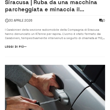
Siracusa | Ruba da una macchina
parcheggiata e minaccia il
proprietario: denunciato 47enne
0
30 APRILE 2026
I Carabinieri della sezione radiomobile della Compagnia di Siracusa
hanno denunciato un 47enne per rapina. L’uomo è stato fermato dai
Carabinieri, tempestivamente intervenuti a seguito di chiamata al 112,
mentre si allontanava da via Sebastiano Olivieri dove, poco prima,
aveva rubato un booster per avviamento veicoli e un compressore da
LEGGI DI PIÙ
un’aut...