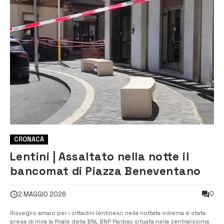
CRONACA
Lentini | Assaltato nella notte il
bancomat di Piazza Beneventano
0
2 MAGGIO 2026
Risveglio amaro per i cittadini lentinesi: nella nottata odierna è stata
presa di mira la filiale della BNL BNP Paribas situata nella centralissima