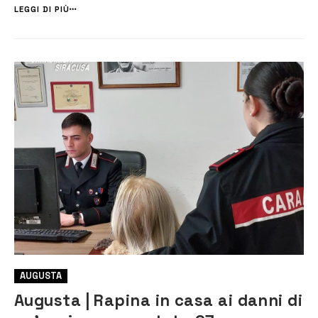
condotte dai Carabinieri, scaturite dalla denuncia di una ra...
LEGGI DI PIÙ
AUGUSTA
Augusta | Rapina in casa ai danni di