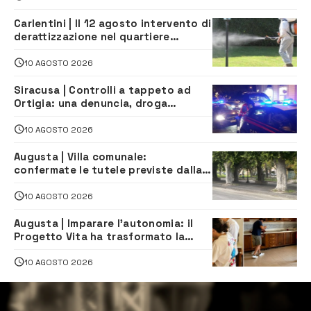
Carlentini | Il 12 agosto intervento di
derattizzazione nel quartiere
Santuzzi
10 AGOSTO 2026
Siracusa | Controlli a tappeto ad
Ortigia: una denuncia, droga
sequestrata e oltre 9.500 euro di
multe
10 AGOSTO 2026
Augusta | Villa comunale:
confermate le tutele previste dalla
Soprintendenza
10 AGOSTO 2026
Augusta | Imparare l’autonomia: il
Progetto Vita ha trasformato la
quotidianità in una palestra di
indipendenza
10 AGOSTO 2026