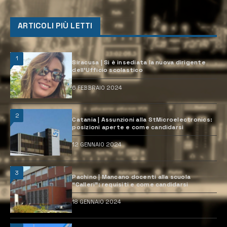
ARTICOLI PIÙ LETTI
1
Siracusa | Si è insediata la nuova dirigente
dell’Ufficio scolastico
6 FEBBRAIO 2024
2
Catania | Assunzioni alla StMicroelectronics:
posizioni aperte e come candidarsi
12 GENNAIO 2024
3
Pachino | Mancano docenti alla scuola
“Calleri”: requisiti e come candidarsi
18 GENNAIO 2024