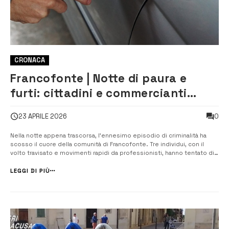
CRONACA
Francofonte | Notte di paura e
furti: cittadini e commercianti
sotto scacco, è emergenza
0
23 APRILE 2026
sicurezza
Nella notte appena trascorsa, l’ennesimo episodio di criminalità ha
scosso il cuore della comunità di Francofonte. Tre individui, con il
volto travisato e movimenti rapidi da professionisti, hanno tentato di
rubare un’autovettura parcheggiata. Solo la prontezza del proprietario,
svegliato da rumori sospetti e intervenuto immediatamente, ha
LEGGI DI PIÙ
mes...