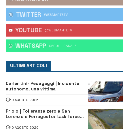
TWITTER
WEBMARTETV
YOUTUBE
@WEBMARTETV
WHATSAPP
‎SEGUI IL CANALE
ULTIMI ARTICOLI
Carlentini- Pedagaggi | Incidente
autonomo, una vittima
10 AGOSTO 2026
Priolo | Tolleranza zero a San
Lorenzo e Ferragosto: task force
contro degrado e caos sul litorale,
navette gratuite
10 AGOSTO 2026