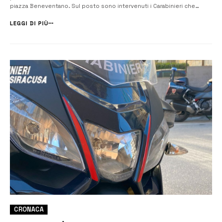
piazza Beneventano. Sul posto sono intervenuti i Carabinieri che
stanno indagando sull’accaduto. Il valore del furto è ancora in fase di
quantificazione, ma oltre al denaro sottratto si aggiu...
LEGGI DI PIÙ
CRONACA