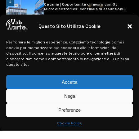
4
Catania | Opportunità di lavoro con St
Microelectronics: centinaia di assunzioni
previste
28 MARZO 2024
Questo Sito Utilizza Cookie
Per fornire le migliori esperienze, utilizziamo tecnologie come i
MAPPA DEL SITO
cookie per memorizzare e/o accedere alle informazioni del
dispositivo. Il consenso a queste tecnologie ci permetterà di
> NOTIZIE
elaborare dati come il comportamento di navigazione o ID unici su
questo sito.
> EDIZIONI LOCALI
> CONTATTI
Accetta
> INFO
Nega
Preferenze
Cookie Policy