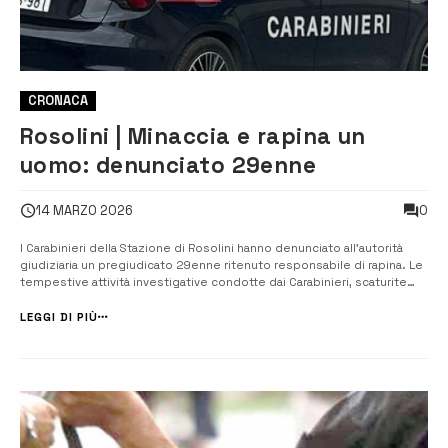
CRONACA
Rosolini | Minaccia e rapina un
uomo: denunciato 29enne
0
14 MARZO 2026
I Carabinieri della Stazione di Rosolini hanno denunciato all’autorità
giudiziaria un pregiudicato 29enne ritenuto responsabile di rapina. Le
tempestive attività investigative condotte dai Carabinieri, scaturite
dalla denuncia di una rapina commessa il pomeriggio del 4 marzo ai
danni di un 31enne, hanno consentito di identificare l’autore che,...
LEGGI DI PIÙ