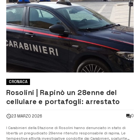
CRONACA
Rosolini | Rapinò un 28enne del
cellulare e portafogli: arrestato
0
23 MARZO 2026
I Carabinieri della Stazione di Rosolini hanno denunciato in stato di
libertà un pregiudicato 29enne ritenuto responsabile di rapina. Le
tempestive attività investigative condotte dai Carabinieri, scaturite