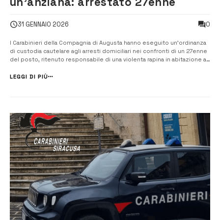
un’anziana: arrestato 27enne
0
31 GENNAIO 2026
I Carabinieri della Compagnia di Augusta hanno eseguito un’ordinanza
di custodia cautelare agli arresti domiciliari nei confronti di un 27enne
del posto, ritenuto responsabile di una violenta rapina in abitazione ai
danni di una donna di 76 anni. Il provvedimento, emesso dal Gip del
Tribunale di Siracusa su richiesta della Procura della Repubb...
LEGGI DI PIÙ