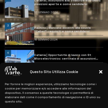
Catania | Assunzioni alla StMicroelectronics:
posizioni aperte e come candidarsi
12 GENNAIO 2024
3
Pachino | Mancano docenti alla scuola
“Calleri”: requisiti e come candidarsi
18 GENNAIO 2024
4
Catania | Opportunità di lavoro con St
Microelectronics: centinaia di assunzioni
previste
28 MARZO 2024
Questo Sito Utilizza Cookie
Per fornire le migliori esperienze, utilizziamo tecnologie come i
MAPPA DEL SITO
cookie per memorizzare e/o accedere alle informazioni del
dispositivo. Il consenso a queste tecnologie ci permetterà di
> NOTIZIE
elaborare dati come il comportamento di navigazione o ID unici su
questo sito.
> EDIZIONI LOCALI