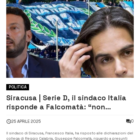
POLITICA
Siracusa | Serie D, il sindaco Italia
risponde a Falcomatà: “non
abbiamo bisogno di favori”
0
25 APRILE 2025
Il sindaco di Siracusa, Francesco Italia, ha risposto alle dichiarazioni del
collega di Reggio Calabria, Giuseppe Falcomatà, riguardo a presunti