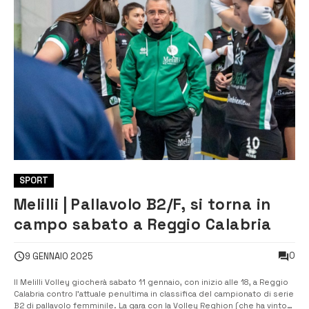
SPORT
Melilli | Pallavolo B2/F, si torna in
campo sabato a Reggio Calabria
0
9 GENNAIO 2025
Il Melilli Volley giocherà sabato 11 gennaio, con inizio alle 18, a Reggio
Calabria contro l’attuale penultima in classifica del campionato di serie
B2 di pallavolo femminile. La gara con la Volley Reghion (che ha vinto