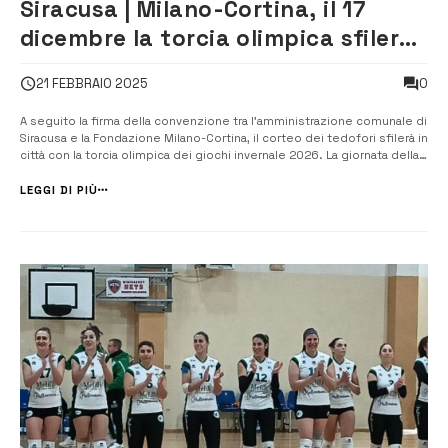
Siracusa | Milano-Cortina, il 17
dicembre la torcia olimpica sfilerà
a Siracusa
0
21 FEBBRAIO 2025
A seguito la firma della convenzione tra l’amministrazione comunale di
Siracusa e la Fondazione Milano-Cortina, il corteo dei tedofori sfilerà in
città con la torcia olimpica dei giochi invernale 2026. La giornata della
torcia olimpica che attraverserà la città di Siracusa sarà arricchita da
manifestazioni collaterali, soprattutto a carattere...
LEGGI DI PIÙ