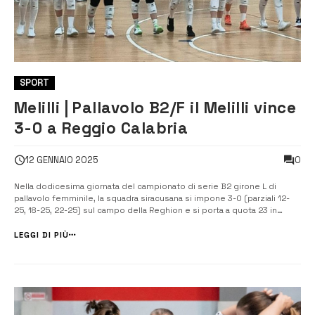
SPORT
Melilli | Pallavolo B2/F il Melilli vince
3-0 a Reggio Calabria
0
12 GENNAIO 2025
Nella dodicesima giornata del campionato di serie B2 girone L di
pallavolo femminile, la squadra siracusana si impone 3-0 (parziali 12-
25, 18-25, 22-25) sul campo della Reghion e si porta a quota 23 in
classifica generale. Coach Santino Sciacca sceglie il “quasi” consueto
starting six, con Minervini in regia, Mancino e Monzio Compagnoni al
LEGGI DI PIÙ
cen...