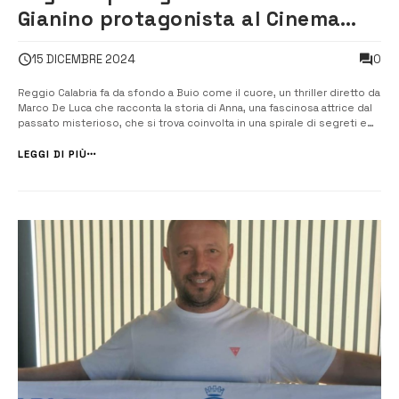
Gianino protagonista al Cinema
con il film “Buio come il cuore”
0
15 DICEMBRE 2024
[VIDEO]
Reggio Calabria fa da sfondo a Buio come il cuore, un thriller diretto da
Marco De Luca che racconta la storia di Anna, una fascinosa attrice dal
passato misterioso, che si trova coinvolta in una spirale di segreti e
inganni che minacciano di cambiare per sempre la sua vita. Tra i
protagonisti c’è Stefano Gianino, […]
LEGGI DI PIÙ