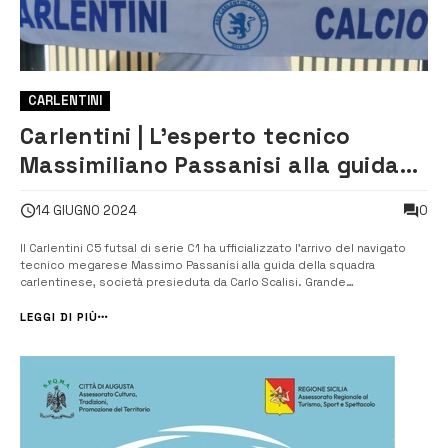
CARLENTINI
Carlentini | L’esperto tecnico
Massimiliano Passanisi alla guida
della panchina biancoazzurra in
0
14 GIUGNO 2024
serie C1
Il Carlentini C5 futsal di serie C1 ha ufficializzato l’arrivo del navigato
tecnico megarese Massimo Passanisi alla guida della squadra
carlentinese, società presieduta da Carlo Scalisi. Grande
soddisfazione del presidente Scalisi e del direttore generale Di
Pietro, ma anche dell’intera società biancoazzurra che si propone,
LEGGI DI PIÙ
così come è avvenu...