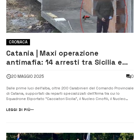
CRONACA
Catania | Maxi operazione
antimafia: 14 arresti tra Sicilia e
Calabria [VIDEO]
0
20 MAGGIO 2025
Dalle prime luci dell’alba, oltre 200 Carabinieri del Comando Provinciale
di Catania, supportati da reparti specializzati dell’Arma tra cui lo
Squadrone Eliportato “Cacciatori Sicilia”, il Nucleo Cinofili, il Nucleo
Elicotteri e l’Aliquota di Primo Intervento, stanno eseguendo una vasta
operazione antimafia nelle province di Catania e Reggio C...
LEGGI DI PIÙ