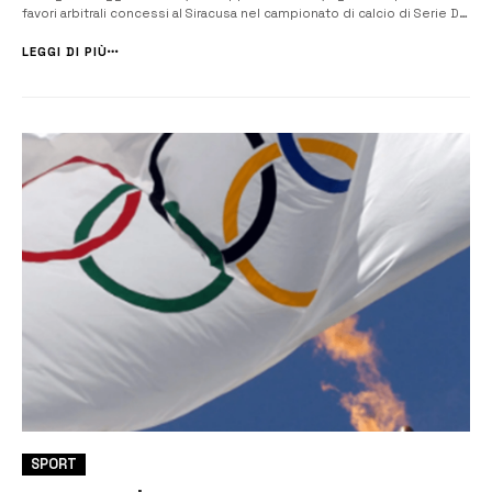
favori arbitrali concessi al Siracusa nel campionato di calcio di Serie D.
Il sindaco di Siracusa ha sottolineato che le dichiarazioni di Falcomatà
sono inaccettabili e rischiano di compromettere la s...
LEGGI DI PIÙ
SPORT