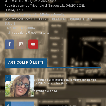
WEBMARTE.TV
– Quotidiano online
Registro stampa Tribunale di Siracusa N. 04/2010 DEL
09/04/2010
Direttore Responsabile:
Michele Accolla
Società editrice:
KFP TELEVISION AND WEB PRODUCTIONS
S.R.L.S.
P.Iva:
02184950893
mail:
redazione@webmarte.tv
ARTICOLI PIÙ LETTI
1
Siracusa | Si è insediata la nuova dirigente
dell’Ufficio scolastico
6 FEBBRAIO 2024
2