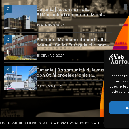
2
Catania | Assunzioni alla
StMicroelectronics: posizioni
aperte e come candidarsi
12 GENNAIO 2024
3
Pachino | Mancano docenti alla
scuola “Calleri”: requisiti e come
candidarsi
18 GENNAIO 2024
4
Catania | Opportunità di lavoro
con St Microelectronics:
Per fornire
centinaia di assunzioni previste
memorizzare
28 MARZO 2024
queste tec
navigazione
A
D WEB PRODUCTIONS S.R.L.S.
– P.IVA: 02184950893 – TUTTI I DIRITTI R