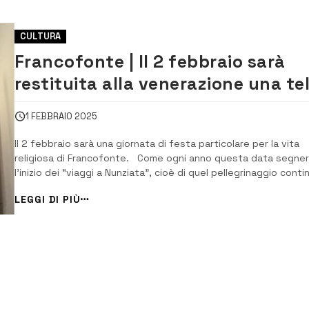
CULTURA
Francofonte | Il 2 febbraio sarà
restituita alla venerazione una te
raffigurante l’Annunciazione
1 FEBBRAIO 2025
Il 2 febbraio sarà una giornata di festa particolare per la vita
religiosa di Francofonte. Come ogni anno questa data segne
l’inizio dei “viaggi a Nunziata”, cioè di quel pellegrinaggio conti
che fino al 25 Marzo vedrà tantissime persone, in qualsiasi ora
LEGGI DI PIÙ
giorno, di qualsiasi età, recarsi al Santuario per pres...