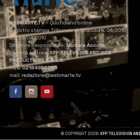
WEBMARTE.TV
– Quotidiano online
Registro stampa Tribunale di Siracusa N. 04/2010
DEL 09/04/2010
Direttore Responsabile:
Michele Accolla
Società editrice:
KFP TELEVISION AND WEB
PRODUCTIONS S.R.L.S.
P.Iva:
02184950893
mail:
redazione@webmarte.tv
© COPYRIGHT 2026:
KFP TELEVISION AN