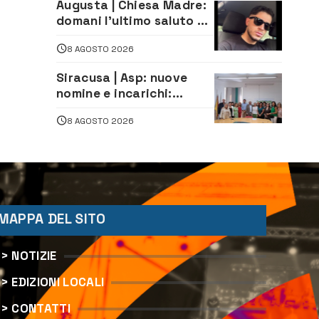
Augusta | Chiesa Madre:
domani l’ultimo saluto ad
Alessandro Sicuso,
8 AGOSTO 2026
morto in un incidente
stradale
Siracusa | Asp: nuove
nomine e incarichi:
Mazzola al Laboratorio
8 AGOSTO 2026
di Sanità pubblica,
Matteliano al Servizio
Legale
MAPPA DEL SITO
> NOTIZIE
> EDIZIONI LOCALI
> CONTATTI