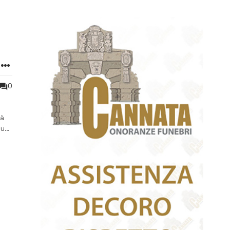
la
0
rà
nuo
 del