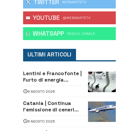
TWITTER
WEBMARTETV
YOUTUBE
@WEBMARTETV
WHATSAPP
‎SEGUI IL CANALE
ULTIMI ARTICOLI
Lentini e Francofonte |
Furto di energia
elettrica, denunciate 4
8 AGOSTO 2026
persone
Catania | Continua
l’emissione di ceneri
dall’Etna. Sospese le
8 AGOSTO 2026
attività all’aeroporto di
Fontanarossa