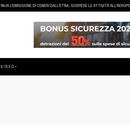
 L’EMISSIONE DI CENERI DALL’ETNA. SOSPESE LE ATTIVITÀ ALL’AEROPORT
VIDEO