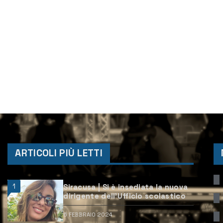
ARTICOLI PIÙ LETTI
1
Siracusa | Si è insediata la nuova
dirigente dell’Ufficio scolastico
6 FEBBRAIO 2024