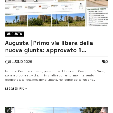
AUGUSTA
Augusta | Primo via libera della
nuova giunta: approvato il
progetto per riqualificare l’area di
0
9 LUGLIO 2026
via Buozzi
La nuova Giunta comunale, presieduta dal sindaco Giuseppe Di Mare,
avvia la propria attività amministrativa con un primo intervento
dedicato alla riqualificazione urbana. Nel corso della riunione
dell’esecutivo avvenuta lo scorso martedì, infatti, è stata approvata la
delibera relativa al progetto esecutivo, già cantierabile, per la riqu...
LEGGI DI PIÙ