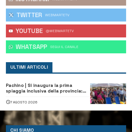
TWITTER
WEBMARTETV
YOUTUBE
@WEBMARTETV
WHATSAPP
‎SEGUI IL CANALE
ULTIMI ARTICOLI
Pachino | Si inaugura la prima
spiaggia inclusiva della provincia:
assistenza e prevenzione aperte a
tutti
7 AGOSTO 2026
CHI SIAMO