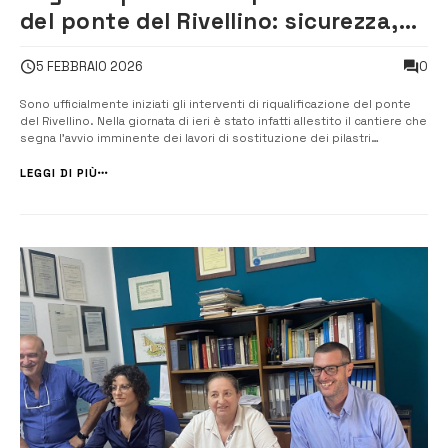
del ponte del Rivellino: sicurezza,
decoro e in futuro nuova mobilità
0
5 FEBBRAIO 2026
urbana
Sono ufficialmente iniziati gli interventi di riqualificazione del ponte
del Rivellino. Nella giornata di ieri è stato infatti allestito il cantiere che
segna l’avvio imminente dei lavori di sostituzione dei pilastri
ammalorati e della ringhiera, primo passo di un progetto più ampio di
trasformazione urbana. L’intervento, finanziato con fondi ...
LEGGI DI PIÙ