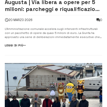
Augusta | Via libera a opere per 5
milioni: parcheggi e riqualificazione
al centro del piano
0
20 MARZO 2026
L’Amministrazione comunale accelera sugli interventi infrastrutturali
con un pacchetto di opere da quasi 5 milioni di euro. La Giunta ha
approvato una serie di deliberazioni immediatamente esecutive che
consentono l’avvio delle procedure per accedere ai finanziamenti
regionali e nazionali, affrontando due criticità storiche del territorio: la
LEGGI DI PIÙ
...