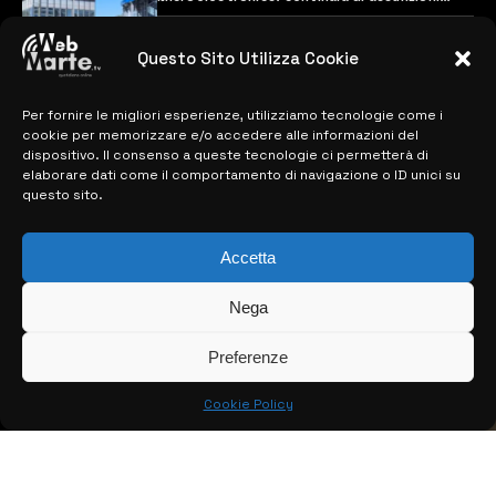
previste
28 MARZO 2024
Questo Sito Utilizza Cookie
Per fornire le migliori esperienze, utilizziamo tecnologie come i
MAPPA DEL SITO
cookie per memorizzare e/o accedere alle informazioni del
dispositivo. Il consenso a queste tecnologie ci permetterà di
> NOTIZIE
elaborare dati come il comportamento di navigazione o ID unici su
questo sito.
> EDIZIONI LOCALI
> CONTATTI
Accetta
> INFO
Nega
Preferenze
Cookie Policy