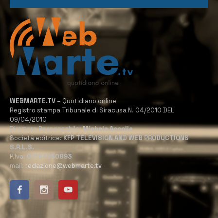
WEBMARTE.TV
– Quotidiano online
Registro stampa Tribunale di Siracusa N. 04/2010 DEL
09/04/2010
Direttore Responsabile:
Michele Accolla
Società editrice:
KFP TELEVISION AND WEB PRODUCTIONS
S.R.L.S.
P.Iva:
02184950893
mail:
redazione@webmarte.tv