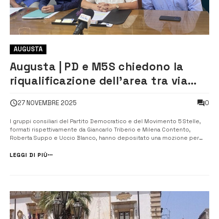
AUGUSTA
Augusta | PD e M5S chiedono la
riqualificazione dell’area tra via
Cordai e lungomare Paradiso:
0
27 NOVEMBRE 2025
“Ultima occasione per verde e
parcheggi nel centro storico”
I gruppi consiliari del Partito Democratico e del Movimento 5 Stelle,
formati rispettivamente da Giancarlo Triberio e Milena Contento,
Roberta Suppo e Uccio Blanco, hanno depositato una mozione per
sollecitare il sindaco e l’Amministrazione comunale ad avviare l’iter
necessario all’acquisizione e alla riqualificazione dell’area compresa
LEGGI DI PIÙ
tra vi...