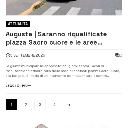
ATTUALITÀ
Augusta | Saranno riqualificate
piazza Sacro cuore e le aree
adiacenti
0
5 SETTEMBRE 2025
La giunta municipale ha approvato nei giorni scorsi i lavori di
manutenzione straordinaria delle aree circostanti piazza Sacro Cuore,
alla Borgata. Si tratta di un intervento per riqualificare il centro
nevralgico del quartiere con un progetto redatto da Giovanni La Spina
e sotto la direzione di Carmelo Bramato, dirigente dei Lavori pubblici
LEGGI DI PIÙ
c...
1
2
3
4