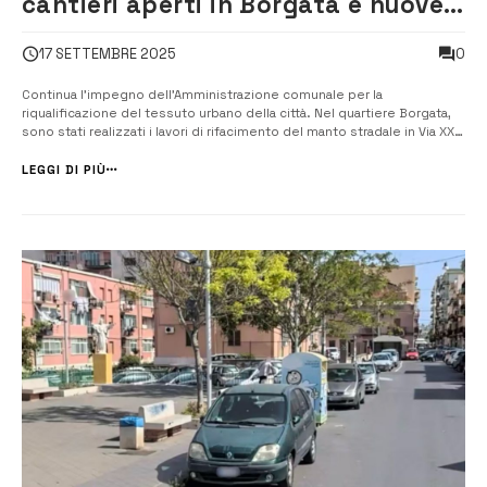
cantieri aperti in Borgata e nuove
strade in riqualificazione
0
17 SETTEMBRE 2025
Continua l’impegno dell’Amministrazione comunale per la
riqualificazione del tessuto urbano della città. Nel quartiere Borgata,
sono stati realizzati i lavori di rifacimento del manto stradale in Via XXV
Aprile, nel tratto compreso tra Via Benedetto Croce e Corso Matteotti.
“Ogni angolo della nostra Augusta merita attenzione”, dich...
LEGGI DI PIÙ