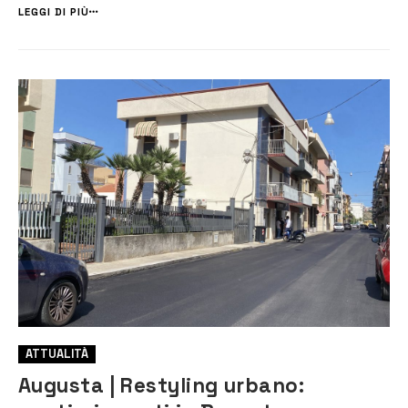
Giuseppe Di Mare, si è riunita ieri per approvare una serie di progetti
LEGGI DI PIÙ
per la cui...
ATTUALITÀ
Augusta | Restyling urbano: