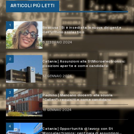
ARTICOLI PIÙ LETTI
1
Siracusa | Si è insediata la nuova dirigente
dell’Ufficio scolastico
6 FEBBRAIO 2024
2
Catania | Assunzioni alla StMicroelectronics:
posizioni aperte e come candidarsi
12 GENNAIO 2024
3
Pachino | Mancano docenti alla scuola
“Calleri”: requisiti e come candidarsi
18 GENNAIO 2024
4
Catania | Opportunità di lavoro con St
Microelectronics: centinaia di assunzioni