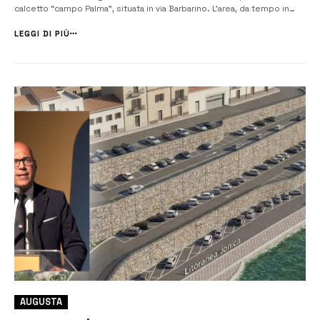
calcetto “campo Palma”, situata in via Barbarino. L’area, da tempo in
condizioni di degrado e non idonea all’utilizzo, è stata riqualificata
dall’Amministrazione comunale e a disposizione del quartiere come
LEGGI DI PIÙ
...
AUGUSTA