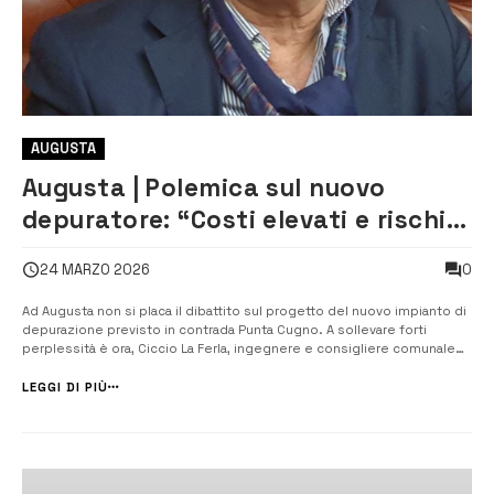
AUGUSTA
Augusta | Polemica sul nuovo
depuratore: “Costi elevati e rischi
ambientali evitabili”
0
24 MARZO 2026
Ad Augusta non si placa il dibattito sul progetto del nuovo impianto di
depurazione previsto in contrada Punta Cugno. A sollevare forti
perplessità è ora, Ciccio La Ferla, ingegnere e consigliere comunale
indipendente di opposizione che, in un articolato intervento, mette in
discussione la scelta politica e tecnica alla base dell’opera, eviden...
LEGGI DI PIÙ