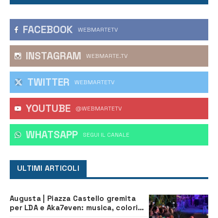
FACEBOOK
WEBMARTETV
INSTAGRAM
WEBMARTE.TV
TWITTER
WEBMARTETV
YOUTUBE
@WEBMARTETV
WHATSAPP
‎SEGUI IL CANALE
ULTIMI ARTICOLI
Augusta | Piazza Castello gremita
per LDA e Aka7even: musica, colori
ed emozioni per “Augusta d’Estate”