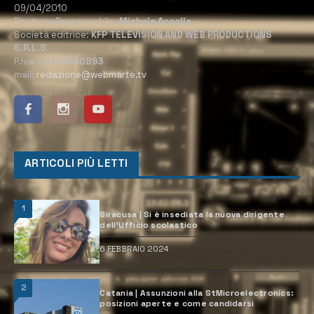
09/04/2010
Direttore Responsabile:
Michele Accolla
Società editrice:
KFP TELEVISION AND WEB PRODUCTIONS
S.R.L.S.
P.Iva:
02184950893
mail:
redazione@webmarte.tv
ARTICOLI PIÙ LETTI
1
Siracusa | Si è insediata la nuova dirigente
dell’Ufficio scolastico
6 FEBBRAIO 2024
2
Catania | Assunzioni alla StMicroelectronics:
posizioni aperte e come candidarsi