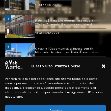
12 GENNAIO 2024
3
Pachino | Mancano docenti alla scuola
“Calleri”: requisiti e come candidarsi
18 GENNAIO 2024
4
Catania | Opportunità di lavoro con St
Microelectronics: centinaia di assunzioni
previste
28 MARZO 2024
Questo Sito Utilizza Cookie
Per fornire le migliori esperienze, utilizziamo tecnologie come i
MAPPA DEL SITO
cookie per memorizzare e/o accedere alle informazioni del
dispositivo. Il consenso a queste tecnologie ci permetterà di
> NOTIZIE
elaborare dati come il comportamento di navigazione o ID unici su
questo sito.
> EDIZIONI LOCALI
> CONTATTI
Accetta