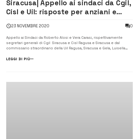
Siracusa| Appello ai sindaci da Cgil,
Cisl e Uil: risposte per anziani e
disabili
0
23 NOVEMBRE 2020
Appello ai Sindaci da Roberto Alosi e Vera Carasi, rispettivamente
segretari generali di Cgil Siracusa e Cisl Ragusa e Siracusa e dal
commissario straordinario della Uil Ragusa, Siracusa e Gela, Luisella
Lionti che sollecitano risposte per anziani, disabili e persone non
autosufficienti. [/] “Si riapra la stagione del dialogo, del confr...
LEGGI DI PIÙ