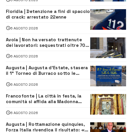
Floridia | Detenzione a fini di spaccio
di crack: arrestato 22enne
6 AGOSTO 2026
Avola | Non ha versato trattenute
dei lavoratori: sequestrati oltre 700
mila euro a imprenditore della
climatizzazione
6 AGOSTO 2026
Augusta | Augusta d’Estate, stasera
il 1° Torneo di Burraco sotto le
Stelle: piazza D’Astorga già sold out
6 AGOSTO 2026
Francofonte | La città in festa, la
comunità si affida alla Madonna
della Neve tra fede e tradizione
6 AGOSTO 2026
Augusta | Rottamazione quinquies,
Forza Italia rivendica il risultato: «La