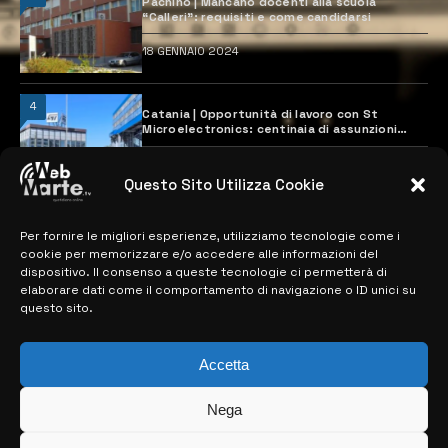
Pachino | Mancano docenti alla scuola
“Calleri”: requisiti e come candidarsi
18 GENNAIO 2024
4
Catania | Opportunità di lavoro con St
Microelectronics: centinaia di assunzioni
previste
28 MARZO 2024
Questo Sito Utilizza Cookie
Per fornire le migliori esperienze, utilizziamo tecnologie come i
MAPPA DEL SITO
cookie per memorizzare e/o accedere alle informazioni del
dispositivo. Il consenso a queste tecnologie ci permetterà di
> NOTIZIE
elaborare dati come il comportamento di navigazione o ID unici su
questo sito.
> EDIZIONI LOCALI
> CONTATTI
Accetta
> INFO
Nega