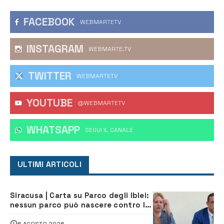
FACEBOOK
WEBMARTETV
INSTAGRAM
WEBMARTE.TV
TWITTER
WEBMARTETV
YOUTUBE
@WEBMARTETV
WHATSAPP
‎SEGUI IL CANALE
ULTIMI ARTICOLI
Siracusa | Carta su Parco degli Iblei:
nessun parco può nascere contro le
comunità e il territorio
6 AGOSTO 2026