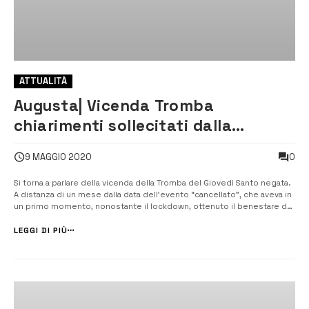
ATTUALITÀ
Augusta| Vicenda Tromba
chiarimenti sollecitati dalla
confraternita di S.Giuseppe
0
9 MAGGIO 2020
Si torna a parlare della vicenda della Tromba del Giovedì Santo negata.
A distanza di un mese dalla data dell’evento “cancellato”, che aveva in
un primo momento, nonostante il lockdown, ottenuto il benestare del
Comune, trattandosi di un rito religioso senza assembramenti, il
governatore della confraternita di San Giuseppe, C...
LEGGI DI PIÙ