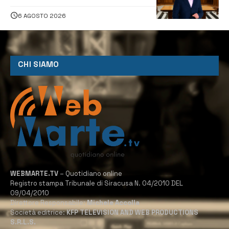
proposta è nostra»
6 AGOSTO 2026
CHI SIAMO
WEBMARTE.TV
– Quotidiano online
Registro stampa Tribunale di Siracusa N. 04/2010 DEL
09/04/2010
Direttore Responsabile:
Michele Accolla
Società editrice:
KFP TELEVISION AND WEB PRODUCTIONS
S.R.L.S.