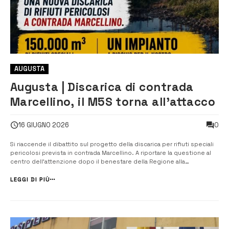
AUGUSTA
Augusta | Discarica di contrada
Marcellino, il M5S torna all’attacco
0
16 GIUGNO 2026
Si riaccende il dibattito sul progetto della discarica per rifiuti speciali
pericolosi prevista in contrada Marcellino. A riportare la questione al
centro dell’attenzione dopo il benestare della Regione alla
Valutazione di impatto ambientale, è il gruppo territoriale del
Movimento 5 Stelle di Augusta, che rivendica un impegno costante
LEGGI DI PIÙ
sul tema...