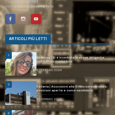
P.Iva:
02184950893
mail:
redazione@webmarte.tv
ARTICOLI PIÙ LETTI
1
Siracusa | Si è insediata la nuova dirigente
dell’Ufficio scolastico
6 FEBBRAIO 2024
2
Catania | Assunzioni alla StMicroelectronics:
posizioni aperte e come candidarsi
12 GENNAIO 2024
3