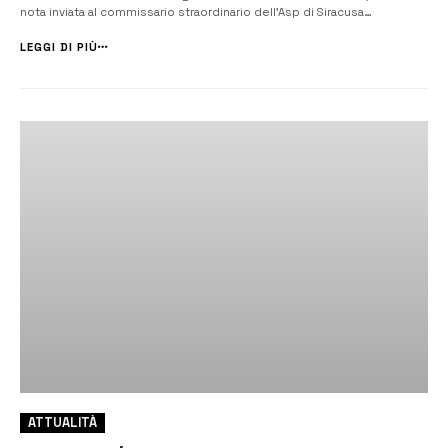
nota inviata al commissario straordinario dell’Asp di Siracusa
Alessandro Caltagirone, quest’ultimo risponde rassicurandolo sulle
molteplici attività in campo. “Le attività poste in essere – precisa il
LEGGI DI PIÙ
commissario s...
ATTUALITÀ