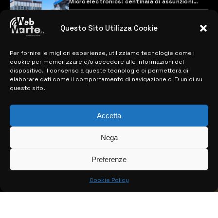
Microelectronics: centinaia di assunzioni
previste
28 MARZO 2024
Questo Sito Utilizza Cookie
Per fornire le migliori esperienze, utilizziamo tecnologie come i
MAPPA DEL SITO
cookie per memorizzare e/o accedere alle informazioni del
dispositivo. Il consenso a queste tecnologie ci permetterà di
> NOTIZIE
elaborare dati come il comportamento di navigazione o ID unici su
questo sito.
> EDIZIONI LOCALI
Accetta
> CONTATTI
> INFO
Nega
Preferenze
Cookie Policy