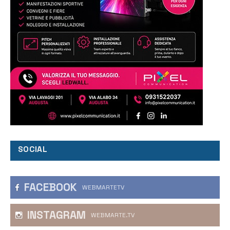
SOCIAL
FACEBOOK
WEBMARTETV
INSTAGRAM
WEBMARTE.TV