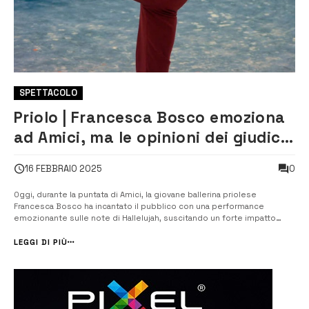
SPETTACOLO
Priolo | Francesca Bosco emoziona
ad Amici, ma le opinioni dei giudici
si dividono
0
16 FEBBRAIO 2025
Oggi, durante la puntata di Amici, la giovane ballerina priolese
Francesca Bosco ha incantato il pubblico con una performance
emozionante sulle note di Hallelujah, suscitando un forte impatto
emotivo sulla docente Alessandra Lettieri. Tuttavia, le opinioni dei
giudici sono state contrastanti. Rossella Brescia ha elogiato con
LEGGI DI PIÙ
entusiasmo l&#8217...