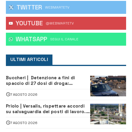
TWITTER
WEBMARTETV
YOUTUBE
@WEBMARTETV
WHATSAPP
‎SEGUI IL CANALE
ULTIMI ARTICOLI
Buccheri | Detenzione a fini di
spaccio di 27 dosi di droga:
denunciati tre 20enni
7 AGOSTO 2026
Priolo | Versalis, rispettare accordi
su salvaguardia dei posti di lavoro. Il
sindaco scrive alla società
7 AGOSTO 2026