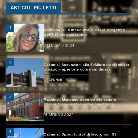
ARTICOLI PIÙ LETTI
1
Siracusa | Si è insediata la nuova dirigente
dell’Ufficio scolastico
6 FEBBRAIO 2024
2
Catania | Assunzioni alla StMicroelectronics:
posizioni aperte e come candidarsi
12 GENNAIO 2024
3
Pachino | Mancano docenti alla scuola
“Calleri”: requisiti e come candidarsi
18 GENNAIO 2024
4
Catania | Opportunità di lavoro con St