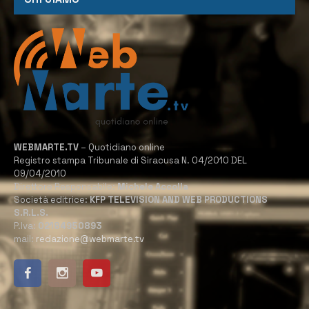
WEBMARTE.TV
– Quotidiano online
Registro stampa Tribunale di Siracusa N. 04/2010 DEL
09/04/2010
Direttore Responsabile:
Michele Accolla
Società editrice:
KFP TELEVISION AND WEB PRODUCTIONS
S.R.L.S.
P.Iva:
02184950893
mail:
redazione@webmarte.tv