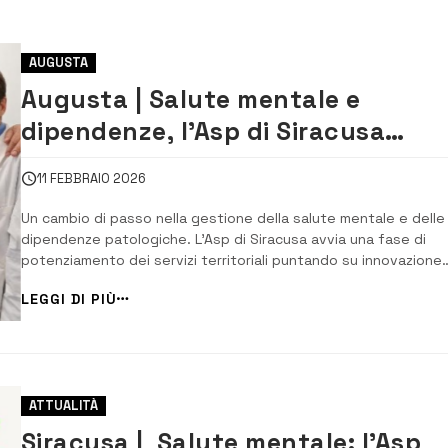
AUGUSTA
Augusta | Salute mentale e
dipendenze, l’Asp di Siracusa
rafforza la rete territoriale
11 FEBBRAIO 2026
Un cambio di passo nella gestione della salute mentale e delle
dipendenze patologiche. L’Asp di Siracusa avvia una fase di
potenziamento dei servizi territoriali puntando su innovazione
tecnologica, integrazione tra istituzioni e attenzione alle famigl
LEGGI DI PIÙ
Un modello che guarda ai principi del Piano nazionale 2025/203
che, come sottolinea Ro...
ATTUALITÀ
Siracusa | Salute mentale: l’Asp