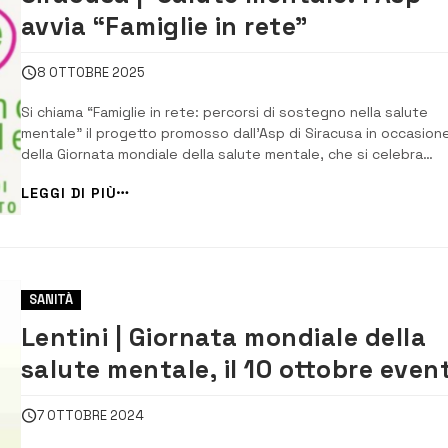
avvia “Famiglie in rete”
8 OTTOBRE 2025
Si chiama “Famiglie in rete: percorsi di sostegno nella salute
mentale” il progetto promosso dall’Asp di Siracusa in occasion
della Giornata mondiale della salute mentale, che si celebra
venerdì 10 ottobre con l’obiettivo di accrescere la
LEGGI DI PIÙ
consapevolezza e combattere lo stigma. L’iniziativa, coordinat
dal Dipartimento di Salute me...
SANITÀ
Lentini | Giornata mondiale della
salute mentale, il 10 ottobre even
in piazza Duomo
7 OTTOBRE 2024