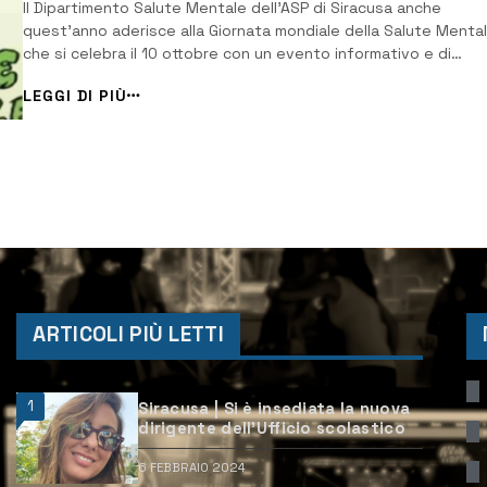
Il Dipartimento Salute Mentale dell’ASP di Siracusa anche
quest’anno aderisce alla Giornata mondiale della Salute Menta
che si celebra il 10 ottobre con un evento informativo e di
sensibilizzazione che si svolgerà in piazza Duomo a Lentini con i
LEGGI DI PIÙ
patrocinio del Comune, la collaborazione di associazioni di
categoria e la partecipazione di ute...
ARTICOLI PIÙ LETTI
1
Siracusa | Si è insediata la nuova
dirigente dell’Ufficio scolastico
6 FEBBRAIO 2024