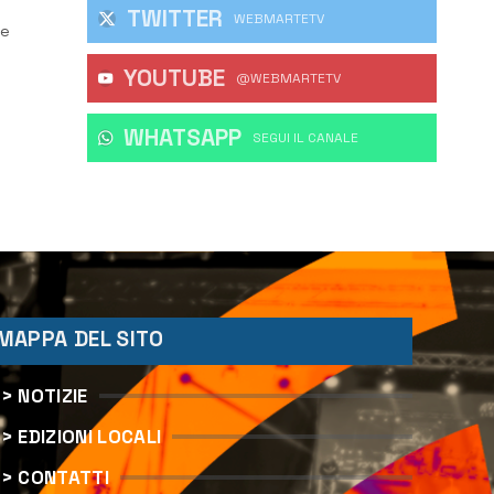
TWITTER
WEBMARTETV
le
YOUTUBE
l
@WEBMARTETV
WHATSAPP
‎SEGUI IL CANALE
MAPPA DEL SITO
> NOTIZIE
> EDIZIONI LOCALI
> CONTATTI