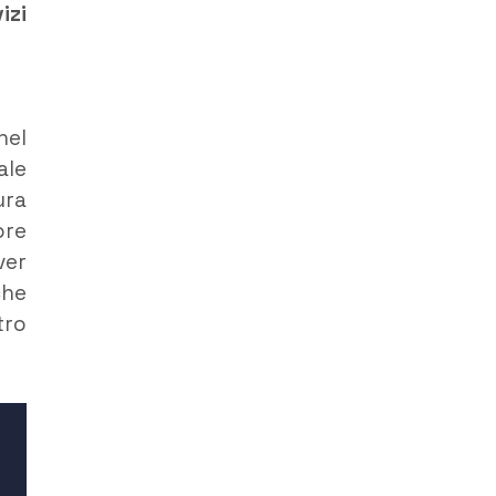
izi
nel
ale
ura
ore
ver
che
tro