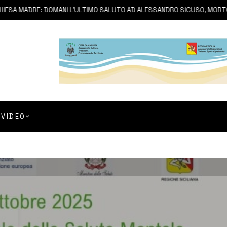
A MADRE: DOMANI L’ULTIMO SALUTO AD ALESSANDRO SICUSO, MORTO IN 
VIDEO