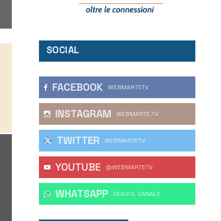
SOCIAL
FACEBOOK
WEBMARTETV
INSTAGRAM
WEBMARTE.TV
TWITTER
WEBMARTETV
YOUTUBE
@WEBMARTETV
WHATSAPP
‎SEGUI IL CANALE