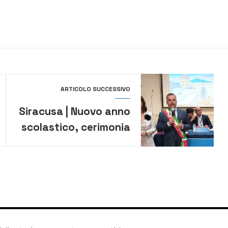
ARTICOLO SUCCESSIVO
Siracusa | Nuovo anno
scolastico, cerimonia
di inaugurazione
all’istituto “Einaudi”
con l’assessore
regionale Mimmo
Turano