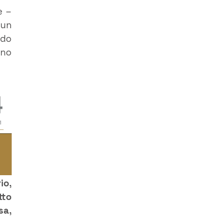
e –
 un
ndo
nno
io,
tto
sa,