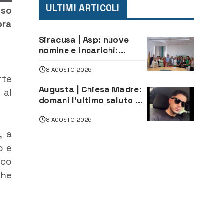
ULTIMI ARTICOLI
sso
bra
Siracusa | Asp: nuove
nomine e incarichi:
Mazzola al Laboratorio
8 AGOSTO 2026
di Sanità pubblica,
rte
Matteliano al Servizio
Augusta | Chiesa Madre:
 al
Legale
domani l’ultimo saluto ad
Alessandro Sicuso,
8 AGOSTO 2026
morto in un incidente
stradale
, a
o e
ico
che