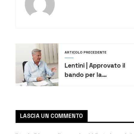
ARTICOLO PRECEDENTE
Lentini | Approvato il
bando per la
partecipazione al
“Fondo di sostegno ai
Comuni marginali”
LASCIA UN COMMENTO