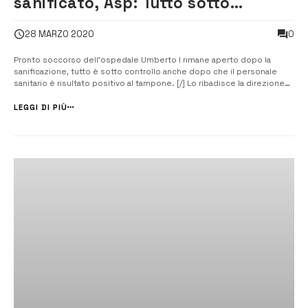
sanificato, Asp: Tutto sotto
controllo
0
28 MARZO 2020
Pronto soccorso dell’ospedale Umberto I rimane aperto dopo la
sanificazione, tutto è sotto controllo anche dopo che il personale
sanitario è risultato positivo al tampone. [/] Lo ribadisce la direzione
dell’Asp di Siracusa che evidenzia come tutti i locali degli ospedali
dell’Asp del capuoluogo vengono sottoposti a sanificazione nel caso
LEGGI DI PIÙ
in cu...