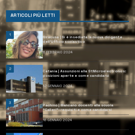
ARTICOLI PIÙ LETTI
1
Siracusa | Si è insediata la nuova dirigente
dell’Ufficio scolastico
6 FEBBRAIO 2024
2
Catania | Assunzioni alla StMicroelectronics:
posizioni aperte e come candidarsi
12 GENNAIO 2024
3
Pachino | Mancano docenti alla scuola
“Calleri”: requisiti e come candidarsi
18 GENNAIO 2024