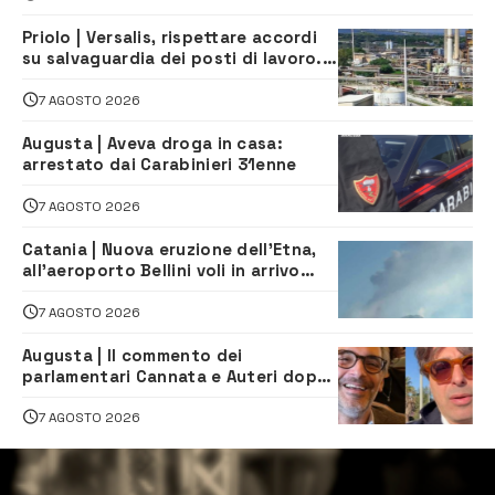
Priolo | Versalis, rispettare accordi
su salvaguardia dei posti di lavoro. Il
sindaco scrive alla società
7 AGOSTO 2026
Augusta | Aveva droga in casa:
arrestato dai Carabinieri 31enne
7 AGOSTO 2026
Catania | Nuova eruzione dell’Etna,
all’aeroporto Bellini voli in arrivo
dirottati
7 AGOSTO 2026
Augusta | Il commento dei
parlamentari Cannata e Auteri dopo
la firma del contatto per il
depuratore
7 AGOSTO 2026