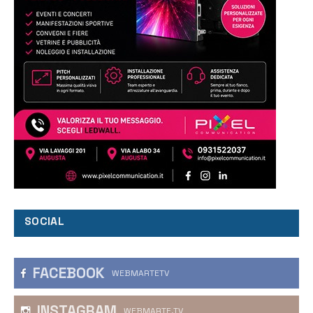
SOCIAL
FACEBOOK
WEBMARTETV
INSTAGRAM
WEBMARTE.TV