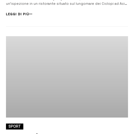
un’ispezione in un ristorante situato sul lungomare dei Ciclopi ad Aci
Trezza, riscontrando gravi irregolarità che hanno portato alla
sospensione immediata dell’attività. Durante il controllo, i militari ha...
LEGGI DI PIÙ
SPORT