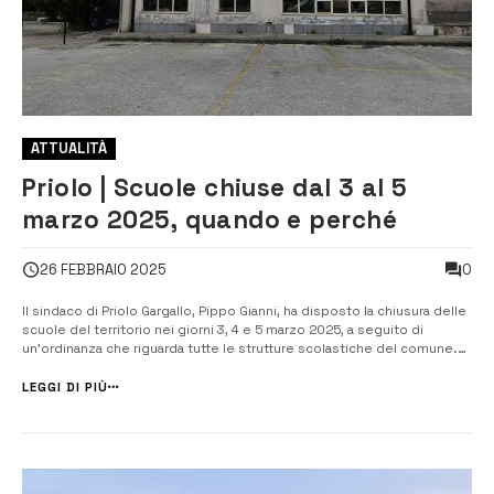
ATTUALITÀ
Priolo | Scuole chiuse dal 3 al 5
marzo 2025, quando e perché
0
26 FEBBRAIO 2025
Il sindaco di Priolo Gargallo, Pippo Gianni, ha disposto la chiusura delle
scuole del territorio nei giorni 3, 4 e 5 marzo 2025, a seguito di
un’ordinanza che riguarda tutte le strutture scolastiche del comune.
La decisione è stata presa dopo una segnalazione ricevuta dal
dirigente scolastico dell’Istituto Comprensivo Manzoni &#821...
LEGGI DI PIÙ