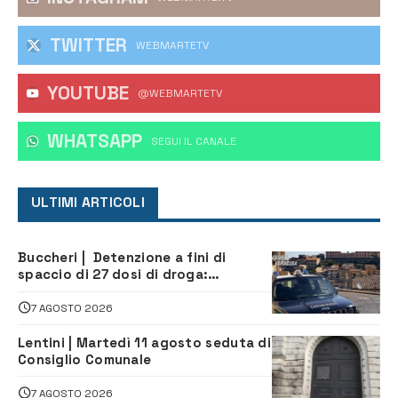
TWITTER
WEBMARTETV
YOUTUBE
@WEBMARTETV
WHATSAPP
‎SEGUI IL CANALE
ULTIMI ARTICOLI
Buccheri | Detenzione a fini di
spaccio di 27 dosi di droga:
denunciati tre 20enni
7 AGOSTO 2026
Lentini | Martedì 11 agosto seduta di
Consiglio Comunale
7 AGOSTO 2026