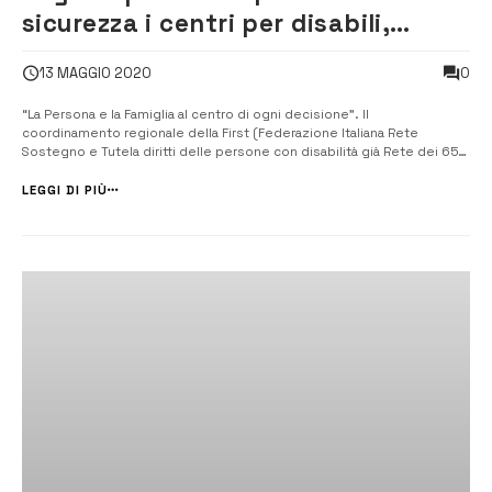
sicurezza i centri per disabili,
urgono i piani territoriali
0
13 MAGGIO 2020
“La Persona e la Famiglia al centro di ogni decisione”. Il
coordinamento regionale della First (Federazione Italiana Rete
Sostegno e Tutela diritti delle persone con disabilità già Rete dei 65
movimenti) scrive agli assessori alla Sanità e alle Politiche sociali del
governo Musumeci invitandoli a fare presto i Piani Territoriali; reitera la
LEGGI DI PIÙ
r...