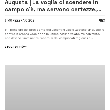
Augusta | La voglia di scendere in
campo c’è, ma servono certezze,
un buon “Format” e aiuti
0
16 FEBBRAIO 2021
E’ il pensiero del presidente del Carlentini Calcio Gaetano Vinci, che fa
sentire la propria voce dopo le ultime notizie velate, ma non tanto,
che davano l’imminente riapertura dei campionati regionali di
Eccellenza. [/] Ancora niente di ufficiale e di “certo” da parte degli
organi federali, ognuno con le proprie competenze, che si sono
LEGGI DI PIÙ
espres...