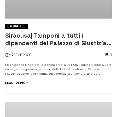
SINDACALE
Siracusa| Tamponi a tutti i
dipendenti del Palazzo di Giustizia
e chiusura dei locali fino alla
0
1 APRILE 2020
completa e totale sanificazione
Lo chiedono il segretario generale della UST Cisl Ragusa Siracusa, Vera
Carasi, è il segretario generale della FP Cisl territoriale, Daniele
Passanisi, dopo la conferma sulla positività al Covid di uno dei
magistrati in servizio alla Procura della Repubblica di viale Santa
Panagia. [/] “Tempestiva la decisione del presidente del tribunale di
LEGGI DI PIÙ
c...