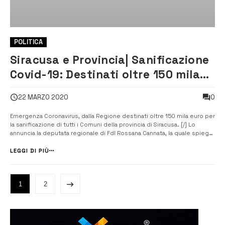
POLITICA
Siracusa e Provincia| Sanificazione
Covid-19: Destinati oltre 150 mila
euro in provincia
0
22 MARZO 2020
Emergenza Coronavirus, dalla Regione destinati oltre 150 mila euro per
la sanificazione di tutti i Comuni della provincia di Siracusa. [/] Lo
annuncia la deputata regionale di FdI Rossana Cannata, la quale spiega:
“In attuazione all’articolo 2 dell’ordinanza regionale n. 6 del 19 marzo
scorso, la Regione partecipa, con un contributo proporzion...
LEGGI DI PIÙ
1
2