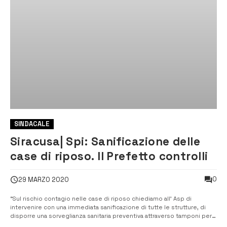
SINDACALE
Siracusa| Spi: Sanificazione delle
case di riposo. Il Prefetto controlli
0
29 MARZO 2020
“Sul rischio contagio nelle case di riposo chiediamo all’ Asp di
intervenire con una immediata sanificazione di tutte le strutture, di
disporre una sorveglianza sanitaria preventiva attraverso tamponi per
gli operatori e al Prefetto di controllare che tutto ciò avvenga