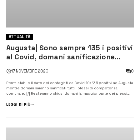
ATTUALITÀ
Augusta| Sono sempre 135 i positivi
al Covid, domani sanificazione
delle scuole
0
17 NOVEMBRE 2020
Resta stabile il dato dei contagiati da Covid 19: 135 positivi ad Augusta
mentre domani saranno sanificati tutti i plessi di competenza
comunale. [/] Resteranno chiusi domani la maggior parte dei plessi
scolastici di Augusta, per essere sottoposti a sanificazione. Come
annunciato domenica dal sindaco, Giuseppe Di Mare in occasione del
LEGGI DI PIÙ
secondo ...