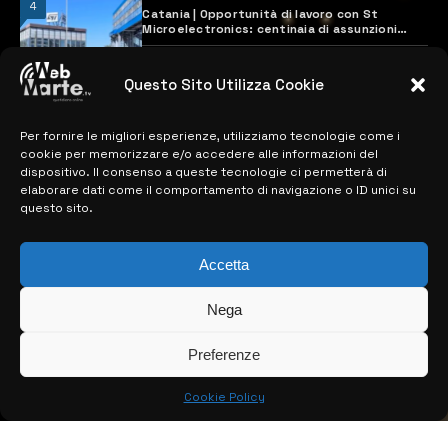
4
Catania | Opportunità di lavoro con St
Microelectronics: centinaia di assunzioni
previste
28 MARZO 2024
Questo Sito Utilizza Cookie
Per fornire le migliori esperienze, utilizziamo tecnologie come i
MAPPA DEL SITO
cookie per memorizzare e/o accedere alle informazioni del
dispositivo. Il consenso a queste tecnologie ci permetterà di
> NOTIZIE
elaborare dati come il comportamento di navigazione o ID unici su
questo sito.
> EDIZIONI LOCALI
> CONTATTI
Accetta
> INFO
Nega
Preferenze
Cookie Policy