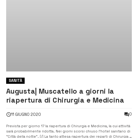
SANITÀ
Augusta| Muscatello a giorni la
riapertura di Chirurgia e Medicina
0
11 GIUGNO 2020
Prevista per giorno 17 la riapertura di Chirurgia e Medicina, la cui attività
sarà probabilmente ridotta. Nei giorni scorsi chiuso l’hotel sanitario di
“Città della notte”. [/] La tanto attesa riapertura dei reparti di Chirurgia e