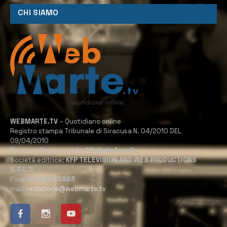
CHI SIAMO
WEBMARTE.TV
– Quotidiano online
Registro stampa Tribunale di Siracusa N. 04/2010 DEL
09/04/2010
Direttore Responsabile:
Michele Accolla
Società editrice:
KFP TELEVISION AND WEB PRODUCTIONS
S.R.L.S.
P.Iva:
02184950893
mail:
redazione@webmarte.tv