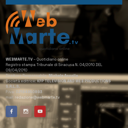
WEBMARTE.TV
– Quotidiano online
Registro stampa Tribunale di Siracusa N. 04/2010 DEL
09/04/2010
Direttore Responsabile:
Michele Accolla
Società editrice:
KFP TELEVISION AND WEB PRODUCTIONS
S.R.L.S.
P.Iva:
02184950893
mail:
redazione@webmarte.tv