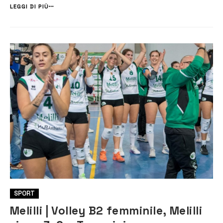
pressioni, consapevoli di non essere la squadra favorita, e qu...
LEGGI DI PIÙ
SPORT
Melilli | Volley B2 femminile, Melilli