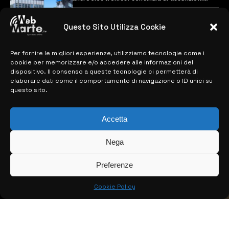
previste
28 MARZO 2024
Questo Sito Utilizza Cookie
Per fornire le migliori esperienze, utilizziamo tecnologie come i
MAPPA DEL SITO
cookie per memorizzare e/o accedere alle informazioni del
dispositivo. Il consenso a queste tecnologie ci permetterà di
> NOTIZIE
elaborare dati come il comportamento di navigazione o ID unici su
questo sito.
> EDIZIONI LOCALI
> CONTATTI
Accetta
> INFO
Nega
Preferenze
Cookie Policy