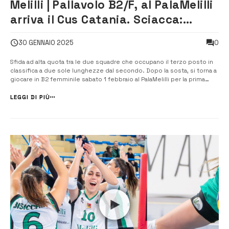
Melilli | Pallavolo B2/F, al PalaMelilli
arriva il Cus Catania. Sciacca:
“Conosciamo la loro forza”
0
30 GENNAIO 2025
Sfida ad alta quota tra le due squadre che occupano il terzo posto in
classifica a due sole lunghezze dal secondo. Dopo la sosta, si torna a
giocare in B2 femminile sabato 1 febbraio al PalaMelilli per la prima
giornata del girone di ritorno, con il Melilli Volley ospita il Cus Catania.
All’andata, il Melilli […]
LEGGI DI PIÙ