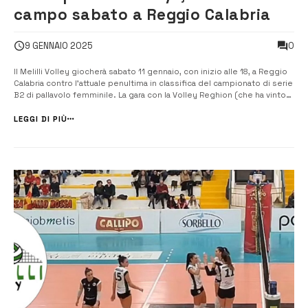
campo sabato a Reggio Calabria
0
9 GENNAIO 2025
Il Melilli Volley giocherà sabato 11 gennaio, con inizio alle 18, a Reggio
Calabria contro l’attuale penultima in classifica del campionato di serie
B2 di pallavolo femminile. La gara con la Volley Reghion (che ha vinto
una sola volta e ha 3 punti) sarà valida per la dodicesima giornata. Sulla
carta un test non particolarmente […]
LEGGI DI PIÙ