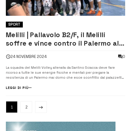
SPORT
Melilli | Pallavolo B2/F, il Melilli
soffre e vince contro il Palermo al
quarto set
0
24 NOVEMBRE 2024
La squadra del Melilli Volley allenata da Santino Sciacca deve fare
ricorso a tutte le sue energie fisiche e mentali per piegare la
resistenza di un Palermo mai domo che esce sconfitto dal palazzetto
di Melilli 3 a 1 (parziali 25-18, 23-25, 31-29, 25-17) Alla fine centra
l’obiettivo e si porta al terzo posto in […]
LEGGI DI PIÙ
1
2