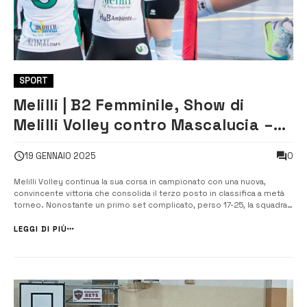
SPORT
Melilli | B2 Femminile, Show di
Melilli Volley contro Mascalucia –
[VIDEO]
0
19 GENNAIO 2025
Melilli Volley continua la sua corsa in campionato con una nuova,
convincente vittoria che consolida il terzo posto in classifica a metà
torneo. Nonostante un primo set complicato, perso 17-25, la squadra
ha reagito con determinazione, dimostrando grande maturità. Dopo il
parziale di 11-3 subito nel primo set, la squadra si è rialzata senza sm...
LEGGI DI PIÙ