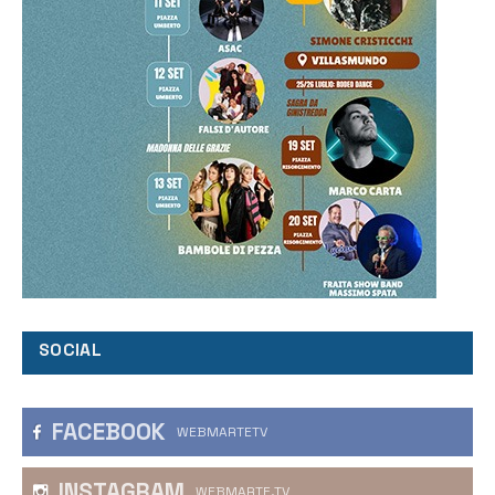
SOCIAL
FACEBOOK
WEBMARTETV
INSTAGRAM
WEBMARTE.TV