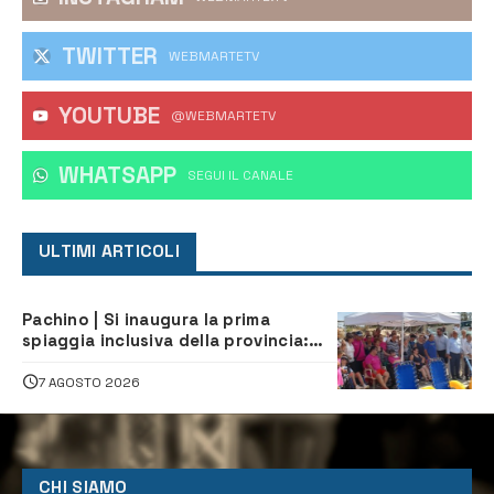
TWITTER
WEBMARTETV
YOUTUBE
@WEBMARTETV
WHATSAPP
‎SEGUI IL CANALE
ULTIMI ARTICOLI
Pachino | Si inaugura la prima
spiaggia inclusiva della provincia:
assistenza e prevenzione aperte a
tutti
7 AGOSTO 2026
CHI SIAMO