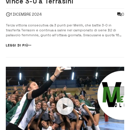
vince 3-0 a Terrasini
0
1 DICEMBRE 2024
Terza vittoria consecutiva da 3 punti per Melilli, che batte 3-0 in
trasferta Terrasini e continua a salire nel campionato di serie B2 di
pallavolo femminile, giunto all’ottava giornata. Siracusane a quota 16
punti su 7 gare disputare con 6 successi e una sola sconfitta. Coach
Sciacca non può contare sull’infortunata Chiara Miceli, ma recupera...
LEGGI DI PIÙ