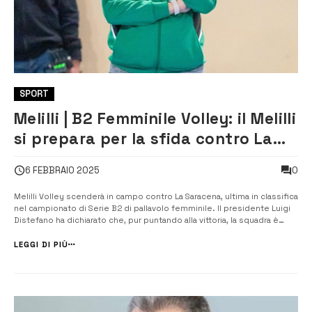
SPORT
Melilli | B2 Femminile Volley: il Melilli
si prepara per la sfida contro La
Saracena
0
6 FEBBRAIO 2025
Melilli Volley scenderà in campo contro La Saracena, ultima in classifica
nel campionato di Serie B2 di pallavolo femminile. Il presidente Luigi
Distefano ha dichiarato che, pur puntando alla vittoria, la squadra è
consapevole delle difficoltà che li attendono. “Non sarà una
passeggiata”, ha sottolineato, avvertendo della pericolosità della fo...
LEGGI DI PIÙ