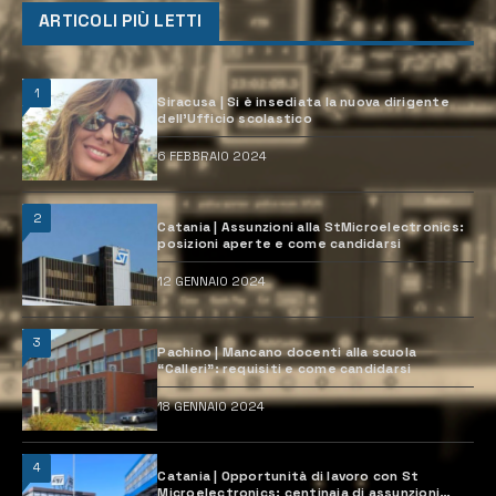
ARTICOLI PIÙ LETTI
1
Siracusa | Si è insediata la nuova dirigente
dell’Ufficio scolastico
6 FEBBRAIO 2024
2
Catania | Assunzioni alla StMicroelectronics:
posizioni aperte e come candidarsi
12 GENNAIO 2024
3
Pachino | Mancano docenti alla scuola
“Calleri”: requisiti e come candidarsi
18 GENNAIO 2024
4
Catania | Opportunità di lavoro con St
Microelectronics: centinaia di assunzioni