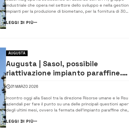
industriale che opera nel settore dello sviluppo e nella gestion
impianti per la produzione di biometano, per la fornitura di 30
milioni di metri cubi annui per i siti industriali del gruppo, tra i qu
LEGGI DI PIÙ
quello di Augusta. Sasol Italy è la società italiana […]
AUGUSTA
Augusta | Sasol, possibile
riattivazione impianto paraffine.
Femca Cisl: primi segnali, verifich
31 MARZO 2026
in corso
Incontro oggi alla Sasol tra la direzione Risorse umane e le Rsu
aziendali per fare il punto su una delle principali questioni aper
degli ultimi mesi, ovvero la fermata dell’impianto paraffine che,
com’è noto, risulta fermo da tempo. Nel corso del confronto è
LEGGI DI PIÙ
emerso un elemento di novità che merita attenzione: alla luce d
un […]...