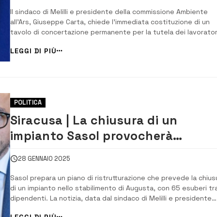
Il sindaco di Melilli e presidente della commissione Ambiente
all’Ars, Giuseppe Carta, chiede l’immediata costituzione di un
tavolo di concertazione permanente per la tutela dei lavorator
della zona industriale, un ‘patto per l’industria’ per affrontare l
LEGGI DI PIÙ
crisi del petrolchimico siracusano. Il recente annuncio di Sasol 
voler chiudere un i...
POLITICA
Siracusa | La chiusura di un
impianto Sasol provocherà
l’esubero di 65 dipendenti
28 GENNAIO 2025
Sasol prepara un piano di ristrutturazione che prevede la chius
di un impianto nello stabilimento di Augusta, con 65 esuberi tra
dipendenti. La notizia, data dal sindaco di Melilli e presidente
della commissione Ambiente all’Ars, Giuseppe Carta, nel corso 
LEGGI DI PIÙ