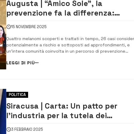
Augusta | “Amico Sole”, la
prevenzione fa la differenza:
individuati quattro melanomi graz
15 NOVEMBRE 2025
agli screening estivi
Quattro melanomi scoperti e trattati in tempo, 26 casi consider
potenzialmente a rischio e sottoposti ad approfondimenti, e
un’intera comunità coinvolta in un percorso di prevenzione
diffusa. Si è conclusa così la campagna dermatologica estiva
LEGGI DI PIÙ
“Amico Sole”, promossa dalla Lilt di Augusta insieme al Comune
sostenuta da Sonatrach Raffineria...
POLITICA
Siracusa | Carta: Un patto per
l’industria per la tutela dei
lavoratori della zona industriale
3 FEBBRAIO 2025