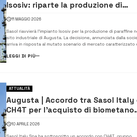
Isosiv: riparte la produzione di
paraffine per il mercato europeo
11 MAGGIO 2026
Sasol riavvierà l’impianto Isosiv per la produzione di paraffine n
sito industriale di Augusta. La decisione, annunciata dalla soci
arriva in risposta al mutato scenario di mercato caratterizzato
una riduzione dell’offerta di questo prodotto destinato alla
LEGGI DI PIÙ
produzione di Lab (Linear Alkyl Benzene), materia prima utilizza
principalmen...
ATTUALITÀ
Augusta | Accordo tra Sasol Italy 
CH4T per l’acquisto di biometano
per i siti industriali
10 APRILE 2026
Sasol Italy Spa ha sottoscritto un accordo con CH4T, gruppo