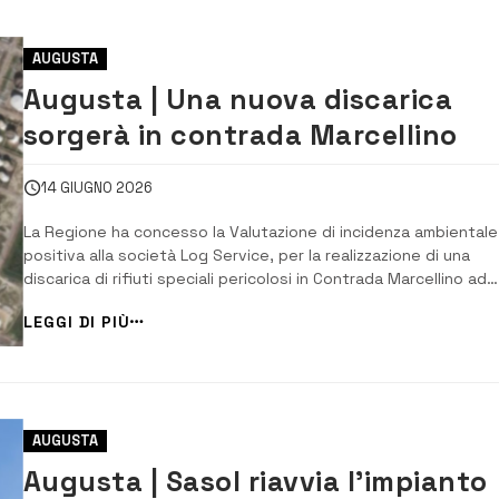
AUGUSTA
Augusta | Una nuova discarica
sorgerà in contrada Marcellino
14 GIUGNO 2026
La Regione ha concesso la Valutazione di incidenza ambientale
positiva alla società Log Service, per la realizzazione di una
discarica di rifiuti speciali pericolosi in Contrada Marcellino ad
Augusta. L’azienda potrà ora procedere con la progettazione
LEGGI DI PIÙ
esecutiva della discarica, che sarà a servizio esclusivo dei rifiu
prodotti dal termovalori...
AUGUSTA
Augusta | Sasol riavvia l’impianto