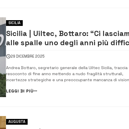
SICILIA
Sicilia | Uiltec, Bottaro: “Ci lascia
alle spalle uno degli anni più diffic
a Siracusa”
29 DICEMBRE 2025
Andrea Bottaro, segretario generale della Uiltec Sicilia, traccia
resoconto di fine anno mettendo a nudo fragilità strutturali,
incertezze strategiche e una preoccupante mancanza di visio
complessiva sul futuro del polo industriale di Siracusa. “L’ann
LEGGI DI PIÙ
che ci apprestiamo a lasciarci alle spalle è stato senza dubbio
dei più difficili...
AUGUSTA