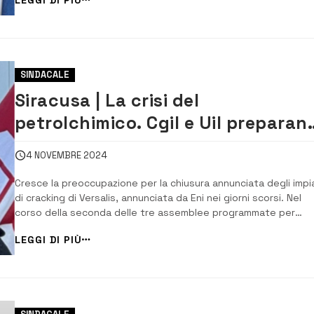
una intervista a SiracusaNews, ha fatto alzare ulteriormente la
tensione nella zo...
SINDACALE
Siracusa | La crisi del
petrolchimico. Cgil e Uil preparan
lo sciopero del 12 novembre
4 NOVEMBRE 2024
Cresce la preoccupazione per la chiusura annunciata degli impi
di cracking di Versalis, annunciata da Eni nei giorni scorsi. Nel
corso della seconda delle tre assemblee programmate per
preparare lo sciopero dei lavoratori della zona industriale del 1
LEGGI DI PIÙ
novembre, a prevalere è la preoccupazione che la chiusura po
provocare un effetto domi...