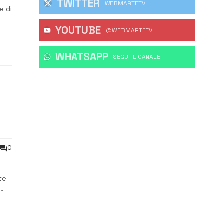
TWITTER
WEBMARTETV
e di
YOUTUBE
ali
@WEBMARTETV
WHATSAPP
‎SEGUI IL CANALE
e
0
te
i