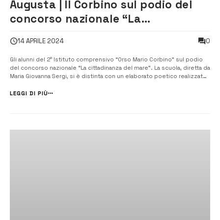
Augusta | Il Corbino sul podio del
concorso nazionale “La
cittadinanza del mare”
0
14 APRILE 2024
Gli alunni del 2° Istituto comprensivo “Orso Mario Corbino” sul podio
del concorso nazionale “La cittadinanza del mare”. La scuola, diretta da
Maria Giovanna Sergi, si è distinta con un elaborato poetico realizzato
dalla studentessa Carola Cavallo della 2° D della scuola secondaria di
primo grado dal titolo “Il mare, fonte di vita: un ecosiste...
LEGGI DI PIÙ