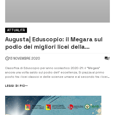
ATTUALITÀ
Augusta| Eduscopio: il Megara sul
podio dei migliori licei della
provincia
1
13 NOVEMBRE 2020
Classifica di Eduscopio per anno scolastico 2020-21: il “Megara”
ancora una volta saldo sul podio dell’ eccellenza. Si piazza al primo
posto tra i licei classici e delle scienze umane e al secondo tra i licei
scientifici della provincia. [/] Anche quest’anno il “Megara” di Augusta
si classifica come una dei migliori licei della provincia [&he...
LEGGI DI PIÙ