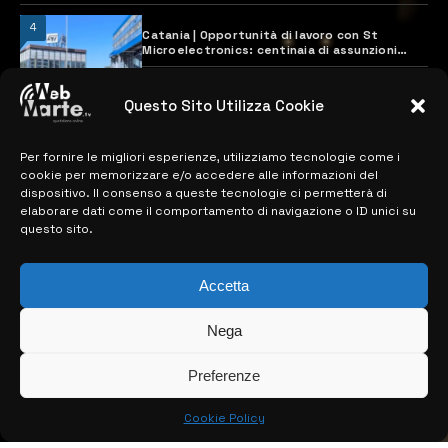
4
Catania | Opportunità di lavoro con St
Microelectronics: centinaia di assunzioni
previste
28 MARZO 2024
Questo Sito Utilizza Cookie
Per fornire le migliori esperienze, utilizziamo tecnologie come i
MAPPA DEL SITO
cookie per memorizzare e/o accedere alle informazioni del
dispositivo. Il consenso a queste tecnologie ci permetterà di
> NOTIZIE
elaborare dati come il comportamento di navigazione o ID unici su
questo sito.
> EDIZIONI LOCALI
> CONTATTI
Accetta
> INFO
Nega
Preferenze
Cookie Policy