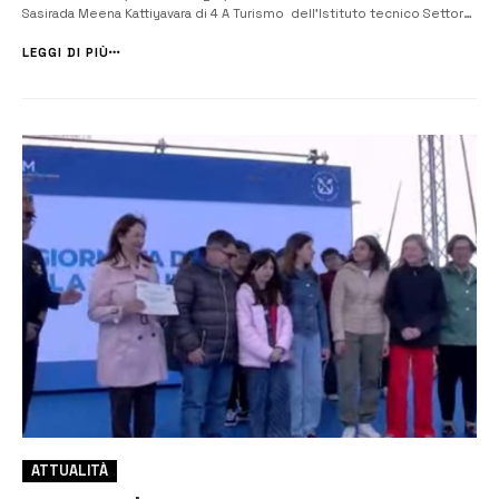
Sasirada Meena Kattiyavara di 4 A Turismo dell’Istituto tecnico Settore
Economico si sono classificate al secondo posto al concorso
giornalistico “Riscoprire il valore del cibo: Educa...
LEGGI DI PIÙ
ATTUALITÀ