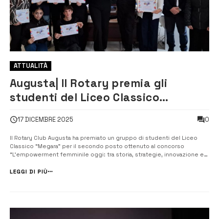
ATTUALITÀ
Augusta| Il Rotary premia gli
studenti del Liceo Classico
“Megara” per un progetto
0
17 DICEMBRE 2025
sull’empowerment femminile
Il Rotary Club Augusta ha premiato un gruppo di studenti del Liceo
Classico “Megara” per il secondo posto ottenuto al concorso
“L’empowerment femminile oggi: tra storia, strategie, innovazione e
aspettative per un impegno collettivo”, promosso dal Distretto Rotary
2110 Sicilia-Malta e rivolto agli alunni delle scuole secondarie di
LEGGI DI PIÙ
secondo grad...