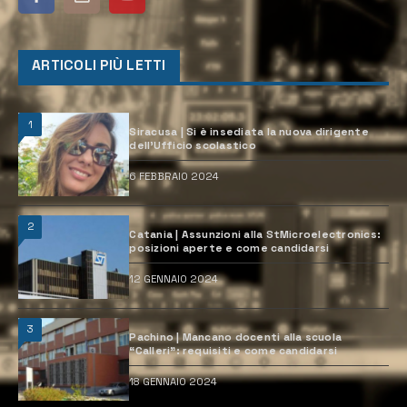
ARTICOLI PIÙ LETTI
1
Siracusa | Si è insediata la nuova dirigente
dell’Ufficio scolastico
6 FEBBRAIO 2024
2
Catania | Assunzioni alla StMicroelectronics:
posizioni aperte e come candidarsi
12 GENNAIO 2024
3
Pachino | Mancano docenti alla scuola
“Calleri”: requisiti e come candidarsi
18 GENNAIO 2024