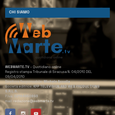
CHI SIAMO
WEBMARTE.TV
– Quotidiano online
Registro stampa Tribunale di Siracusa N. 04/2010 DEL
09/04/2010
Direttore Responsabile:
Michele Accolla
Società editrice:
KFP TELEVISION AND WEB PRODUCTIONS
S.R.L.S.
P.Iva:
02184950893
mail:
redazione@webmarte.tv