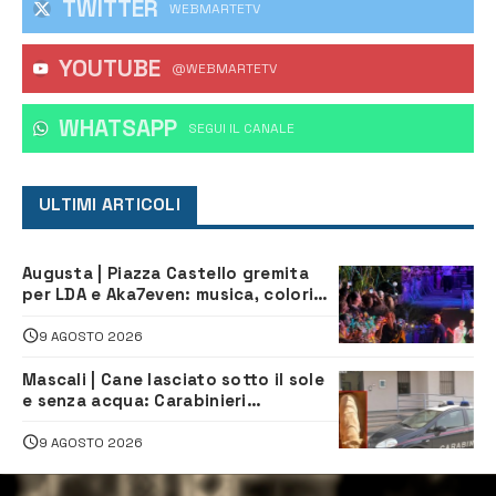
TWITTER
WEBMARTETV
YOUTUBE
@WEBMARTETV
WHATSAPP
‎SEGUI IL CANALE
ULTIMI ARTICOLI
Augusta | Piazza Castello gremita
per LDA e Aka7even: musica, colori
ed emozioni per “Augusta d’Estate”
9 AGOSTO 2026
Mascali | Cane lasciato sotto il sole
e senza acqua: Carabinieri
denunciano proprietario
9 AGOSTO 2026