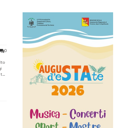
e
0
lto
i
lto
erti