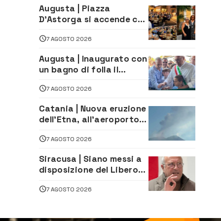
aperte a tutti
Augusta | Piazza
D’Astorga si accende con
il primo Torneo di
7 AGOSTO 2026
Burraco “Sotto le Stelle”
Augusta | Inaugurato con
un bagno di folla il
McDonald’s di via Aldo
7 AGOSTO 2026
Moro
Catania | Nuova eruzione
dell’Etna, all’aeroporto
Bellini voli in arrivo
7 AGOSTO 2026
dirottati
Siracusa | Siano messi a
disposizione del Libero
Consorzio tutti gli atti
7 AGOSTO 2026
relativi alla
privatizzazione della Sac