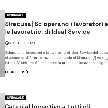
SINDACALE
Siracusa| Scioperano i lavoratori 
le lavoratrici di Ideal Service
5 OTTOBRE 2020
Scioperano i lavoratori e le lavoratrici di Ideal Service dell’appa
di supporto all’Amministrazione comunale di Siracusa. [/] Ad ogg
infatti, 12 unità su 62 non hanno la propria collocazione in appa
in virtù della scelta dell’amministrazione di dividere i servizi off
LEGGI DI PIÙ
in diversi capitolati. Al fianco dei lavoratori, i segretari UILTU...
SINDACALE
Catania| Incentivo a tutti gli