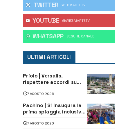
TWITTER
WEBMARTETV
YOUTUBE
@WEBMARTETV
WHATSAPP
‎SEGUI IL CANALE
ULTIMI ARTICOLI
Priolo | Versalis,
rispettare accordi su
salvaguardia dei posti di
7 AGOSTO 2026
lavoro. Il sindaco scrive
alla società
Pachino | Si inaugura la
prima spiaggia inclusiva
della provincia:
7 AGOSTO 2026
assistenza e prevenzione