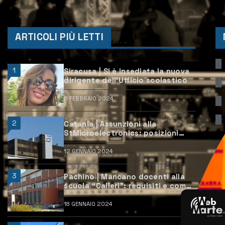
ARTICOLI PIÙ LETTI
1
Siracusa | Si è insediata la nuova
dirigente dell’Ufficio scolastico
6 FEBBRAIO 2024
2
Catania | Assunzioni alla
StMicroelectronics: posizioni
aperte e come candidarsi
12 GENNAIO 2024
3
Pachino | Mancano docenti alla
scuola “Calleri”: requisiti e come
candidarsi
18 GENNAIO 2024