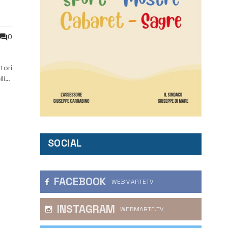
0
tori
lia:
SOCIAL
FACEBOOK
WEBMARTETV
INSTAGRAM
WEBMARTE.TV