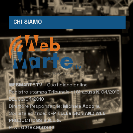
CHI SIAMO
WEBMARTE.TV
– Quotidiano online
Registro stampa Tribunale di Siracusa N. 04/2010
DEL 09/04/2010
Direttore Responsabile:
Michele Accolla
Società editrice:
KFP TELEVISION AND WEB
PRODUCTIONS S.R.L.S.
P.Iva:
02184950893