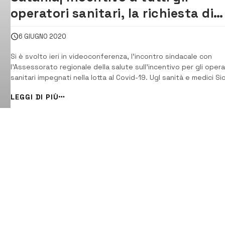
operatori sanitari, la richiesta di
Ugl all’Assessore Razza
6 GIUGNO 2020
Si è svolto ieri in videoconferenza, l’incontro sindacale con
l’Assessorato regionale della salute sull’incentivo per gli opera
sanitari impegnati nella lotta al Covid-19. Ugl sanità e medici Sici
“Pronti a valutare la bozza di accordo che comprenda tutti i
LEGGI DI PIÙ
lavoratori del sistema sanitario regionale” [/] P...