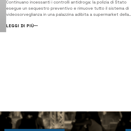
Continuano incessanti i controlli antidroga: la polizia di Stato
esegue un sequestro preventivo e rimuove tutto il sistema di
videosorveglianza in una palazzina adibita a supermarket della
droga. [/] Prosegue nell’ambito dell’implementazione dei servizi
LEGGI DI PIÙ
controllo del territorio, mirati al contrasto della diffusione degl
stupefacenti ed al...