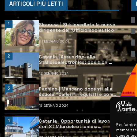
ARTICOLI PIÙ LETTI
1
Siracusa | Si è insediata la nuova
dirigente dell’Ufficio scolastico
6 FEBBRAIO 2024
2
Catania | Assunzioni alla
StMicroelectronics: posizioni
aperte e come candidarsi
12 GENNAIO 2024
3
Pachino | Mancano docenti alla
scuola “Calleri”: requisiti e come
candidarsi
18 GENNAIO 2024
4
Catania | Opportunità di lavoro
Per fornire
con St Microelectronics:
memorizzare
centinaia di assunzioni previste
queste tec