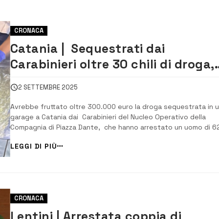
CRONACA
Catania | Sequestrati dai
Carabinieri oltre 30 chili di droga,
nascosti nei bidoni dei capperi.
2 SETTEMBRE 2025
Arrestato un uomo
Avrebbe fruttato oltre 300.000 euro la droga sequestrata in 
garage a Catania dai Carabinieri del Nucleo Operativo della
Compagnia di Piazza Dante, che hanno arrestato un uomo di 6
anni, catanese, già noto alle forze dell’ordine, per detenzione
LEGGI DI PIÙ
illegale di arma da fuoco clandestina e sostanze stupefacenti.
militari avevano mat...
CRONACA
Lentini | Arrestata coppia di