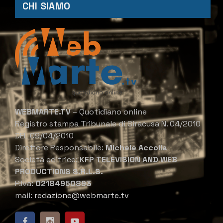
CHI SIAMO
WEBMARTE.TV
– Quotidiano online
Registro stampa Tribunale di Siracusa N. 04/2010
DEL 09/04/2010
Direttore Responsabile:
Michele Accolla
Società editrice:
KFP TELEVISION AND WEB
PRODUCTIONS S.R.L.S.
P.Iva:
02184950893
mail:
redazione@webmarte.tv