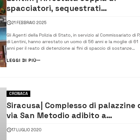
spacciatori, sequestrati
stupefacenti e quasi 3 mila euro i
21 FEBBRAIO 2025
contanti
Gli Agenti della Polizia di Stato, in servizio al Commissariato di P
di Lentini, hanno arrestato un uomo di 56 anni e la moglie di 61
anni per il reato di detenzione ai fini di spaccio di sostanze
stupefacenti. A seguito del quotidiano contrasto alla vendita 
LEGGI DI PIÙ
consumo di droghe, effettuato dagli investigatori del […]
CRONACA
Siracusa| Complesso di palazzine 
via San Metodio adibito a
“supermarket” della droga
17 LUGLIO 2020