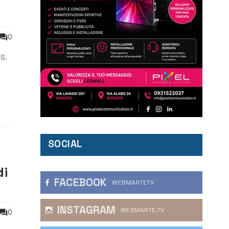
n
0
.S.
e al
SOCIAL
di
FACEBOOK
WEBMARTETV
INSTAGRAM
WEBMARTE.TV
0