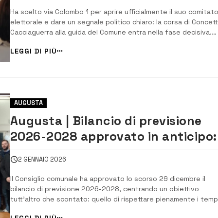
Ha scelto via Colombo 1 per aprire ufficialmente il suo comitat
elettorale e dare un segnale politico chiaro: la corsa di Concet
Cacciaguerra alla guida del Comune entra nella fase decisiva.
Un’inaugurazione che non è stata soltanto simbolica, ma anch
LEGGI DI PIÙ
l’occasione per tracciare un bilancio del lavoro svolto e,
soprattutto, per mettere nero ...
AUGUSTA
Augusta | Bilancio di previsione
2026-2028 approvato in anticipo: 
Comune accelera sulla
2 GENNAIO 2026
programmazione
Il Consiglio comunale ha approvato lo scorso 29 dicembre il
bilancio di previsione 2026-2028, centrando un obiettivo
tutt’altro che scontato: quello di rispettare pienamente i temp
previsti dalla normativa, che fissa la scadenza naturale al 31
LEGGI DI PIÙ