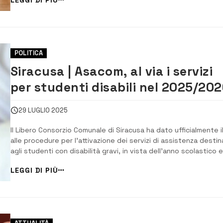
dicembre, spesso prorogata negli anni successivi fino al mese 
febbraio. Un’approvazione arrivata ...
POLITICA
Siracusa | Asacom, al via i servizi
per studenti disabili nel 2025/20
29 LUGLIO 2025
Il Libero Consorzio Comunale di Siracusa ha dato ufficialmente il
alle procedure per l’attivazione dei servizi di assistenza destin
agli studenti con disabilità gravi, in vista dell’anno scolastico e
accademico 2025/2026. La decisione è stata formalizzata con 
LEGGI DI PIÙ
deliberazione presidenziale numero 51 del 21 luglio 2025. Tra i
servizi pre...