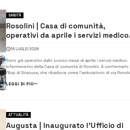
SANITÀ
Rosolini | Casa di comunità,
operativi da aprile i servizi medico
infermieristici per il territorio
14 LUGLIO 2026
Sono già operativi dallo scorso mese di aprile i servizi medico-
infermieristici della Casa di comunità di Rosolini. A confermarlo
l’Asp di Siracusa, che ribadisce come l’ambulatorio di via Ronchi
sia regolarmente attivo e a disposizione dei cittadini di Rosolini
LEGGI DI PIÙ
dei comuni limitrofi della zona sud della provincia. L’avv...
ATTUALITÀ
Augusta | Inaugurato l’Ufficio di