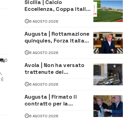
Sicilia | Calcio
Eccellenza, Coppa Italia:
il 30 agosto la prima di
6 AGOSTO 2026
andata
Augusta | Rottamazione
p
quinquies, Forza Italia
rivendica il risultato:
6 AGOSTO 2026
«La proposta è nostra»
0
Avola | Non ha versato
trattenute dei
e,
lavoratori: sequestrati
 È
6 AGOSTO 2026
oltre 700 mila euro a
imprenditore della
che
Augusta | Firmato il
climatizzazione
contratto per la
realizzazione del
6 AGOSTO 2026
depuratore delle acque
reflue