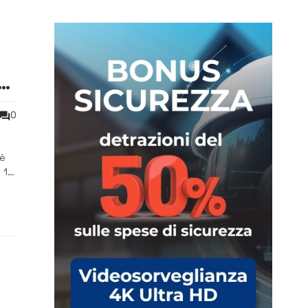
-
0
 è
 1
 e