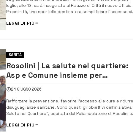
luglio, alle 12, sarà inaugurato al Palazzo di Città il nuovo Ufficio 
Prossimità, uno sportello destinato a semplificare l’accesso ai
servizi giudiziari e a ridurre gli spostamenti verso il Tribunale di
LEGGI DI PIÙ
Siracusa. Il servizio permetterà infatti di gestire direttamente in
SANITÀ
Rosolini | La salute nel quartiere:
Asp e Comune insieme per
avvicinare i servizi ai cittadini
24 GIUGNO 2026
Rafforzare la prevenzione, favorire l’accesso alle cure e ridurre
disuguaglianze sanitarie. Sono questi gli obiettivi dell’iniziativa
Salute nel Quartiere”, ospitata dal Poliambulatorio di Rosolini e
promossa dall’Asp di Siracusa in collaborazione con
LEGGI DI PIÙ
l’Amministrazione comunale nell’ambito del Programma nazional
equità nella Salute 202...