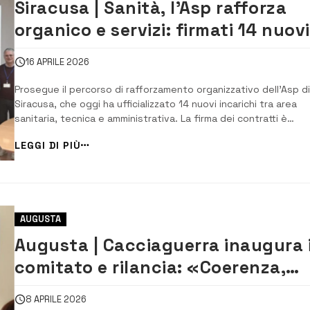
Siracusa | Sanità, l’Asp rafforza
organico e servizi: firmati 14 nuovi
incarichi
16 APRILE 2026
Prosegue il percorso di rafforzamento organizzativo dell’Asp di
Siracusa, che oggi ha ufficializzato 14 nuovi incarichi tra area
sanitaria, tecnica e amministrativa. La firma dei contratti è
avvenuta nei locali della direzione generale alla presenza del
LEGGI DI PIÙ
commissario straordinario Gioacchino Iraci e del direttore delle
Risorse umane Lavinia Lo C...
AUGUSTA
Augusta | Cacciaguerra inaugura i
comitato e rilancia: «Coerenza,
libertà e un programma concreto
8 APRILE 2026