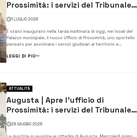
Prossimità: i servizi del Tribunale
arrivano in Comune [VIDEO]
1 LUGLIO 2026
È stato inaugurato nella tarda mattinata di oggi, nei locali del
Palazzo municipale, il nuovo Ufficio di Prossimità, uno sportello
pensato per avvicinare i servizi giudiziari al territorio e
semplificare l’accesso alle procedure di volontaria giurisdizion
LEGGI DI PIÙ
L’iniziativa nasce dalla collaborazione tra il Comune di Augusta, i
Tribun...
ATTUALITÀ
Augusta | Apre l’ufficio di
Prossimità: i servizi del Tribunale
arrivano in Comune
26 GIUGNO 2026
La giustizia si avvicina ai cittadini di Augusta. Mercoledì primo