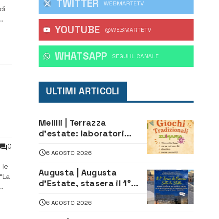
TWITTER
WEBMARTETV
di
YOUTUBE
@WEBMARTETV
...
WHATSAPP
‎SEGUI IL CANALE
ULTIMI ARTICOLI
Melilli | Terrazza
d’estate: laboratori
creativi di fashion
0
6 AGOSTO 2026
styling e giochi
tradizionali di Zuimama,
 le
Augusta | Augusta
ecco come iscriversi
 “La
d’Estate, stasera il 1°
Torneo di Burraco sotto
6 AGOSTO 2026
le Stelle: piazza
e
D’Astorga già sold out