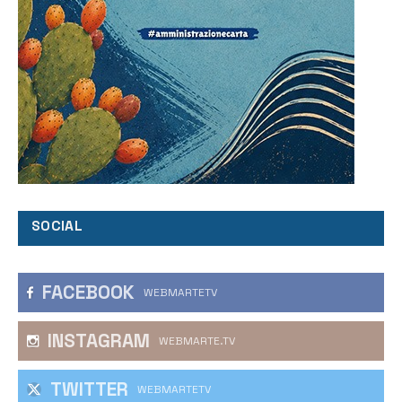
SOCIAL
FACEBOOK
WEBMARTETV
INSTAGRAM
WEBMARTE.TV
TWITTER
WEBMARTETV