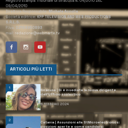
Registro stampa Tribunale di Siracusa N. 04/2010 DEL
09/04/2010
Direttore Responsabile:
Michele Accolla
Società editrice:
KFP TELEVISION AND WEB PRODUCTIONS
S.R.L.S.
P.Iva:
02184950893
mail:
redazione@webmarte.tv
ARTICOLI PIÙ LETTI
1
Siracusa | Si è insediata la nuova dirigente
dell’Ufficio scolastico
6 FEBBRAIO 2024
2
Catania | Assunzioni alla StMicroelectronics:
posizioni aperte e come candidarsi