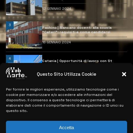
12 GENNAIO 2024
3
Pachino | Mancano docenti alla scuola
“Calleri”: requisiti e come candidarsi
18 GENNAIO 2024
4
Catania | Opportunità di lavoro con St
Microelectronics: centinaia di assunzioni
previste
Questo Sito Utilizza Cookie
28 MARZO 2024
Per fornire le migliori esperienze, utilizziamo tecnologie come i
cookie per memorizzare e/o accedere alle informazioni del
MAPPA DEL SITO
dispositivo. Il consenso a queste tecnologie ci permetterà di
elaborare dati come il comportamento di navigazione o ID unici su
questo sito.
> NOTIZIE
> EDIZIONI LOCALI
Accetta