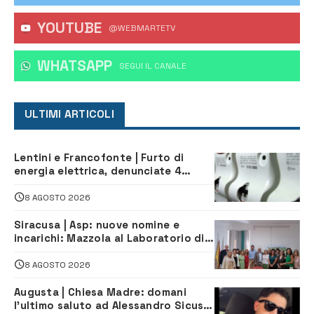
YOUTUBE
@WEBMARTETV
WHATSAPP
‎SEGUI IL CANALE
ULTIMI ARTICOLI
Lentini e Francofonte | Furto di
energia elettrica, denunciate 4
persone
8 AGOSTO 2026
Siracusa | Asp: nuove nomine e
incarichi: Mazzola al Laboratorio di
Sanità pubblica, Matteliano al
Servizio Legale
8 AGOSTO 2026
Augusta | Chiesa Madre: domani
l’ultimo saluto ad Alessandro Sicuso,