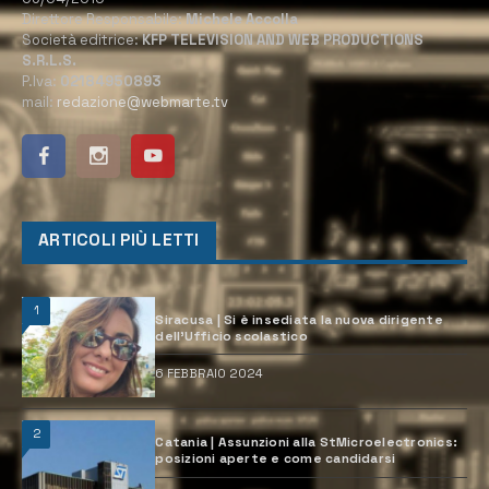
Direttore Responsabile:
Michele Accolla
Società editrice:
KFP TELEVISION AND WEB PRODUCTIONS
S.R.L.S.
P.Iva:
02184950893
mail:
redazione@webmarte.tv
ARTICOLI PIÙ LETTI
1
Siracusa | Si è insediata la nuova dirigente
dell’Ufficio scolastico
6 FEBBRAIO 2024
2
Catania | Assunzioni alla StMicroelectronics:
posizioni aperte e come candidarsi