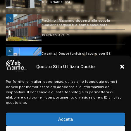
12 GENNAIO 2024
3
Pachino | Mancano docenti alla scuola
“Calleri”: requisiti e come candidarsi
18 GENNAIO 2024
4
Catania | Opportunità di lavoro con St
Microelectronics: centinaia di assunzioni
previste
Questo Sito Utilizza Cookie
28 MARZO 2024
Per fornire le migliori esperienze, utilizziamo tecnologie come i
cookie per memorizzare e/o accedere alle informazioni del
MAPPA DEL SITO
dispositivo. Il consenso a queste tecnologie ci permetterà di
elaborare dati come il comportamento di navigazione o ID unici su
questo sito.
> NOTIZIE
> EDIZIONI LOCALI
Accetta
> CONTATTI