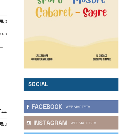
0
o un
SOCIAL
FACEBOOK
WEBMARTETV
ra
INSTAGRAM
WEBMARTE.TV
0