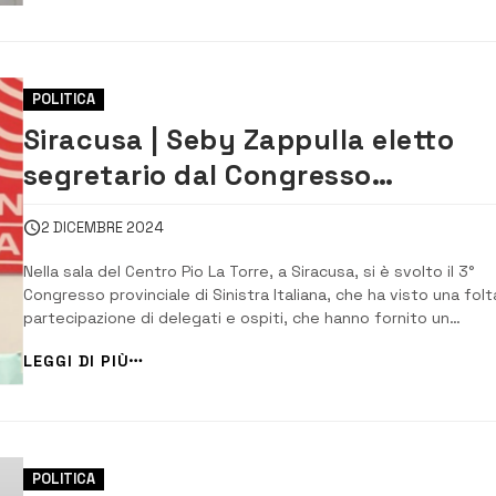
fascista alla man...
POLITICA
Siracusa | Seby Zappulla eletto
segretario dal Congresso
provinciale di Sinistra Italiana
2 DICEMBRE 2024
Nella sala del Centro Pio La Torre, a Siracusa, si è svolto il 3°
Congresso provinciale di Sinistra Italiana, che ha visto una folt
partecipazione di delegati e ospiti, che hanno fornito un
contributo importante alla discussione. Dopo gli adempimenti
LEGGI DI PIÙ
tipici di ogni seduta congressuale, si sono succeduti gli interv
che hanno alimentato il ...
POLITICA