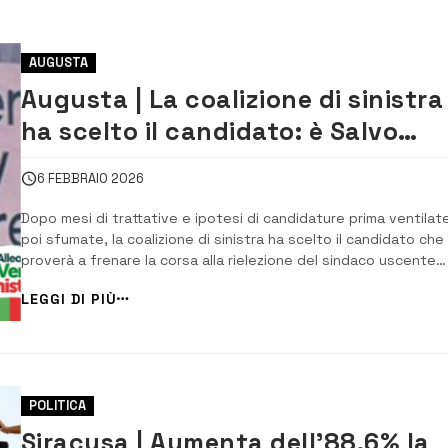
AUGUSTA
Augusta | La coalizione di sinistra
ha scelto il candidato: è Salvo
Pancari
6 FEBBRAIO 2026
Dopo mesi di trattative e ipotesi di candidature prima ventilat
poi sfumate, la coalizione di sinistra ha scelto il candidato che
proverà a frenare la corsa alla rielezione del sindaco uscente
Giuseppe Di Mare. È Salvo Pancari, docente di lettere all’Istitu
LEGGI DI PIÙ
superiore Ruiz, esponente di Libera, da sempre vicino al mond
dell’ambientalismo ...
POLITICA
Siracusa | Aumenta dell’88,6% la