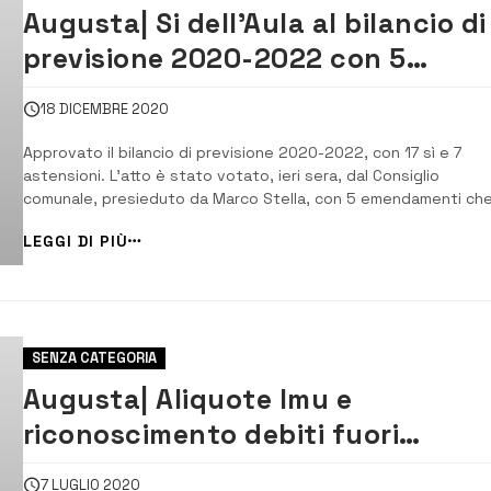
Augusta| Si dell’Aula al bilancio di
previsione 2020-2022 con 5
emendamenti
18 DICEMBRE 2020
Approvato il bilancio di previsione 2020-2022, con 17 sì e 7
astensioni. L’atto è stato votato, ieri sera, dal Consiglio
comunale, presieduto da Marco Stella, con 5 emendamenti ch
riguardano: l’inserimento di somme per pagare debiti, gli event
LEGGI DI PIÙ
per il Natale, il finanziamento di opere di manutenzione con res
di mutui e incarichi professi...
SENZA CATEGORIA
Augusta| Aliquote Imu e
riconoscimento debiti fuori
bilancio: il sì del M5S
7 LUGLIO 2020