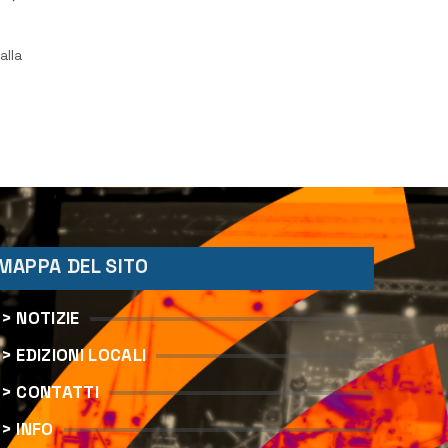
alla
le
MAPPA DEL SITO
> NOTIZIE
> EDIZIONI LOCALI
> CONTATTI
> INFO