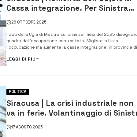
Cassa integrazione. Per Sinistra
Italiana è un dato drammatico
26 OTTOBRE 2025
I dati della Cgia di Mestre sui primi sei mesi del 2025 disegnan
quadro dell’occupazione contrastato. Migliora in Italia
l’occupazione ma aumenta la cassa integrazione, in provincia di
l’aumento è allarmante. Nello scorso mese di agosto, il numero
LEGGI DI PIÙ
degli occupati ha raggiunto quota 24,1 milioni, un milione in più
rispetto a tre anni fa [&he...
POLITICA
Siracusa | La crisi industriale non
va in ferie. Volantinaggio di Sinist
Italiana nel petrolchimico
17 AGOSTO 2025