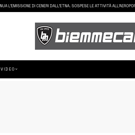
’EMISSIONE DI CENERI DALL’ETNA. SOSPESE LE ATTIVITÀ ALL’AEROPORTO 
VIDEO