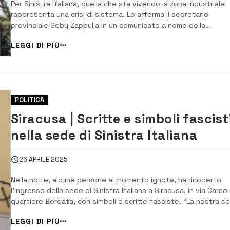
Per Sinistra Italiana, quella che sta vivendo la zona industriale
rappresenta una crisi di sistema. Lo afferma il segretario
provinciale Seby Zappulla in un comunicato a nome della
federazione di Siracusa di Sinistra Italiana, in cui si richiama qu
LEGGI DI PIÙ
sostenuto più volte dal partito. “Lo abbiamo detto più volte,
anche in occasione della visit...
POLITICA
Siracusa | Scritte e simboli fascist
nella sede di Sinistra Italiana
26 APRILE 2025
Nella notte, alcune persone al momento ignote, ha ricoperto
l’ingresso della sede di Sinistra Italiana a Siracusa, in via Carso 
quartiere Borgata, con simboli e scritte fasciste. “La nostra s
è stata imbrattata da simboli e scritte fasciste.È la terza volta
LEGGI DI PIÙ
che accade.Questa volta è chiaramente una ritorsione di sta