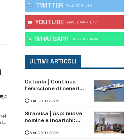
TWITTER
WEBMARTETV
YOUTUBE
anto
@WEBMARTETV
WHATSAPP
‎SEGUI IL CANALE
ULTIMI ARTICOLI
i
Catania | Continua
l’emissione di ceneri
dall’Etna. Sospese le
0
8 AGOSTO 2026
attività all’aeroporto di
Fontanarossa
Siracusa | Asp: nuove
nel
nomine e incarichi:
ede
Mazzola al Laboratorio
8 AGOSTO 2026
di Sanità pubblica,
mpo