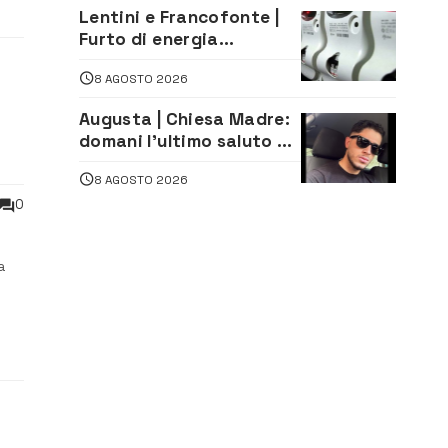
Matteliano al Servizio
Lentini e Francofonte |
Legale
Furto di energia
elettrica, denunciate 4
8 AGOSTO 2026
persone
Augusta | Chiesa Madre:
domani l’ultimo saluto ad
Alessandro Sicuso,
8 AGOSTO 2026
morto in un incidente
stradale
0
a
enti