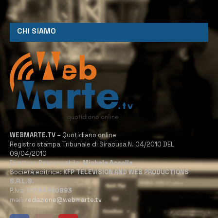
CHI SIAMO
WEBMARTE.TV
– Quotidiano online
Registro stampa Tribunale di Siracusa N. 04/2010 DEL
09/04/2010
Direttore Responsabile:
Michele Accolla
Società editrice:
KFP TELEVISION AND WEB PRODUCTIONS
S.R.L.S.
P.Iva:
02184950893
mail:
redazione@webmarte.tv