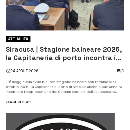
ATTUALITÀ
Siracusa | Stagione balneare 2026,
la Capitaneria di porto incontra i
comuni costieri
0
24 APRILE 2026
Il 1° maggio avrà avvio la nuova stagione balneare con termine al 31
ottobre 2026. La Capitaneria di porto di Siracusa anche quest’anno ha
incontrato i rappresentanti dei Comuni costieri, dell’assessorato
regionale al Territorio e ambiente e degli enti gestori di aree
sottoposte a tutela ovvero il Consorzio Area marina protetta del
LEGGI DI PIÙ
Plemm...