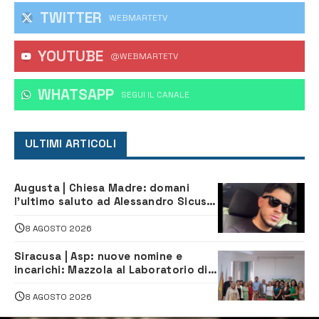
TWITTER
WEBMARTETV
YOUTUBE
@WEBMARTETV
WHATSAPP
‎SEGUI IL CANALE
ULTIMI ARTICOLI
Augusta | Chiesa Madre: domani
l’ultimo saluto ad Alessandro Sicuso,
morto in un incidente stradale
8 AGOSTO 2026
Siracusa | Asp: nuove nomine e
incarichi: Mazzola al Laboratorio di
Sanità pubblica, Matteliano al
Servizio Legale
8 AGOSTO 2026