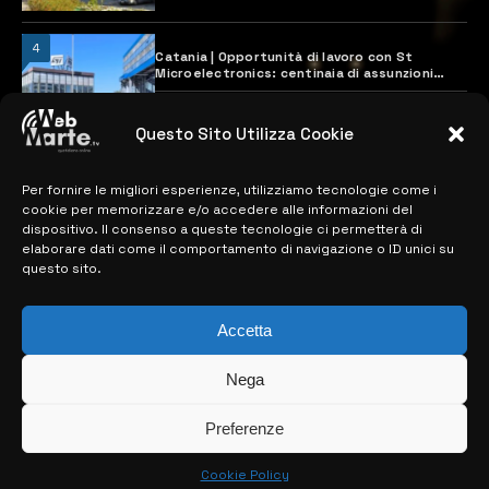
4
Catania | Opportunità di lavoro con St
Microelectronics: centinaia di assunzioni
previste
28 MARZO 2024
Questo Sito Utilizza Cookie
Per fornire le migliori esperienze, utilizziamo tecnologie come i
MAPPA DEL SITO
cookie per memorizzare e/o accedere alle informazioni del
dispositivo. Il consenso a queste tecnologie ci permetterà di
> NOTIZIE
elaborare dati come il comportamento di navigazione o ID unici su
questo sito.
> EDIZIONI LOCALI
> CONTATTI
Accetta
> INFO
Nega
Preferenze
Cookie Policy