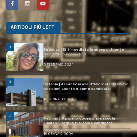
ARTICOLI PIÙ LETTI
1
Siracusa | Si è insediata la nuova dirigente
dell’Ufficio scolastico
6 FEBBRAIO 2024
2
Catania | Assunzioni alla StMicroelectronics:
posizioni aperte e come candidarsi
12 GENNAIO 2024
3
Pachino | Mancano docenti alla scuola
“Calleri”: requisiti e come candidarsi
18 GENNAIO 2024