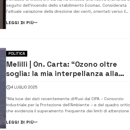
seguito dell’incendio dello stabilimento Ecomac. Considerata
l’attuale variazione della direzione dei venti, orientati verso il
territorio di Melilli, permane la disposizione di permanenza al
LEGGI DI PIÙ
chiuso. Inoltre, raccomanda ai cittadini di limitare gli spostamen
in luo...
POLITICA
Melilli | On. Carta: “Ozono oltre
soglia: la mia interpellanza alla
Regione e confronto urgente con
4 LUGLIO 2025
Versalis e aziende del
“Alla luce dei dati recentemente diffusi dal CIPA – Consorzio
petrolchimico”
Industriale per la Protezione dell’Ambiente – e del quadro criti
che evidenzia il superamento frequente dei limiti di attenzione
l’ozono stabiliti dalle normative nazionali ed europee, in data 1
LEGGI DI PIÙ
luglio ho presentato un’interpellanza al Presidente della Regio
Siciliana ...