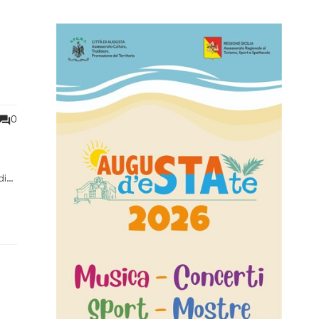
0
di
daco