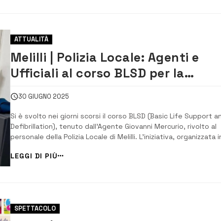
ATTUALITÀ
Melilli | Polizia Locale: Agenti e
Ufficiali al corso BLSD per la
sicurezza di operatori e cittadini
30 GIUGNO 2025
Si è svolto nei giorni scorsi il corso BLSD (Basic Life Support a
Defibrillation), tenuto dall’Agente Giovanni Mercurio, rivolto al
personale della Polizia Locale di Melilli. L’iniziativa, organizzata i
collaborazione con la Misericordia di Melilli, ha fornito ai
LEGGI DI PIÙ
partecipanti le competenze necessarie per eseguire le manov
di rianimazione ...
SPETTACOLO