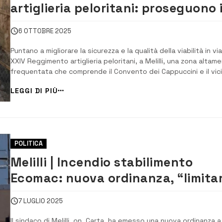
artiglieria peloritani: proseguono 
lavori di consolidamento e
6 OTTOBRE 2025
rifacimento stradale
Puntano a migliorare la sicurezza e la qualità della viabilità in via
XXIV Reggimento artiglieria peloritani, a Melilli, una zona altam
frequentata che comprende il Convento dei Cappuccini e il vic
campo sportivo comunale i lavori di consolidamento e rifacime
LEGGI DI PIÙ
stradale che proseguono senza sosta. Si tratta di un’opera
strategica, fort...
POLITICA
Melilli | Incendio stabilimento
Ecomac: nuova ordinanza, “limita
gli spostamenti in luoghi aperti”
7 LUGLIO 2025
Il sindaco di Melilli, on. Carta, ha emesso una nuova ordinanza a