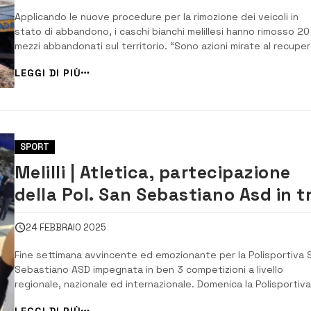
Applicando le nuove procedure per la rimozione dei veicoli in
stato di abbandono, i caschi bianchi melillesi hanno rimosso 20
mezzi abbandonati sul territorio. “Sono azioni mirate al recupe
ed al mantenimento del decoro urbano, che contrastano le
LEGGI DI PIÙ
situazioni d’abbandono che possono portare a ulteriori
conseguenze quali inconvenienti igienico-...
SPORT
Melilli | Atletica, partecipazione
della Pol. San Sebastiano Asd in t
competizioni
24 FEBBRAIO 2025
Fine settimana avvincente ed emozionante per la Polisportiva 
Sebastiano ASD impegnata in ben 3 competizioni a livello
regionale, nazionale ed internazionale. Domenica la Polisportiva
portato con orgoglio il brand “Melilli terrazza degli Iblei” dalla
LEGGI DI PIÙ