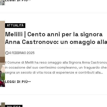
vicina Licata con l’atleta Michele Giansiracusa, una 10 km tost
impegna...
ATTUALITÀ
Melilli | Cento anni per la signora
Anna Castronovo: un omaggio all
sua lunga e significativa vita
4 FEBBRAIO 2025
il Comune di Melilli ha reso omaggio alla Signora Anna Castrono
in occasione del suo centesimo compleanno, un traguardo che
segna un secolo di vita ricca di esperienze e contributi alla
comunità. Il Sindaco On. Carta ha preso parte alla cerimonia,
LEGGI DI PIÙ
sottolineando l’importanza di questo momento. “Un traguardo
straordinario quello ra...