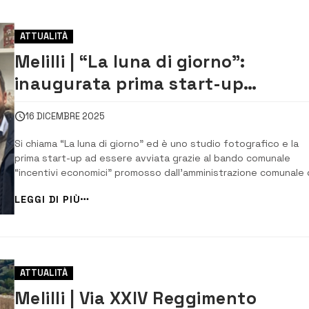
ATTUALITÀ
Melilli | “La luna di giorno”:
inaugurata prima start-up
finanziata dal bando comunale
16 DICEMBRE 2025
Si chiama “La luna di giorno” ed è uno studio fotografico e la
prima start-up ad essere avviata grazie al bando comunale
“incentivi economici” promosso dall’amministrazione comunale 
Melilli. È stata inaugurata ieri pomeriggio alla presenza del sin
LEGGI DI PIÙ
Giuseppe Carta, dei componenti della Giunta comunale e dei
consiglieri e numerosi cittadin...
ATTUALITÀ
Melilli | Via XXIV Reggimento