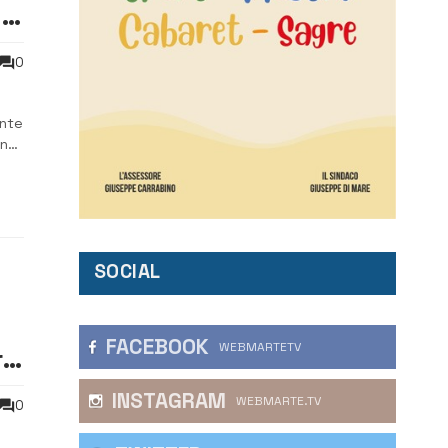
i
0
ente
ino
nto
SOCIAL
FACEBOOK
WEBMARTETV
re
INSTAGRAM
WEBMARTE.TV
0