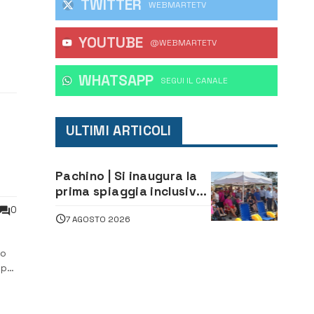
TWITTER
WEBMARTETV
YOUTUBE
@WEBMARTETV
ti
WHATSAPP
‎SEGUI IL CANALE
ULTIMI ARTICOLI
Pachino | Si inaugura la
prima spiaggia inclusiva
della provincia:
0
7 AGOSTO 2026
assistenza e prevenzione
aperte a tutti
co
 per
ne