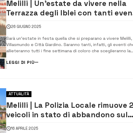
Melilli | Un’estate da vivere nella
Terrazza degli Iblei con tanti even
in programma
26 GIUGNO 2025
Sarà un’estate in festa quella che si preparano a vivere Melilli,
Villasmundo e Città Giardino. Saranno tanti, infatti, gli eventi ch
allieteranno tutti i fine settimana di coloro che sceglieranno la
Terrazza degli Iblei per trascorrere qualche ora di spensierate
LEGGI DI PIÙ
Un programma di altissimo livello che vedrà alternarsi artisti
dell’am...
ATTUALITÀ
Melilli | La Polizia Locale rimuove 
veicoli in stato di abbandono sul
territorio
16 APRILE 2025