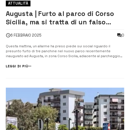
ATTUALITÀ
Augusta | Furto al parco di Corso
Sicilia, ma si tratta di un falso
allarme
0
6 FEBBRAIO 2025
Questa mattina, un allarme ha preso piede sui social riguardo il
presunto furto di tre panchine nel nuovo parco recentemente
inaugurato ad Augusta, in zona Corso Sicilia, adiacente al parcheggio
appena realizzato sotto il cavalcavia. Tuttavia, dopo aver effettuato i
dovuti accertamenti, è emerso che la storia del furto era
LEGGI DI PIÙ
completamente infond...