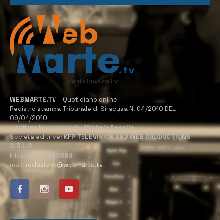
WEBMARTE.TV
– Quotidiano online
Registro stampa Tribunale di Siracusa N. 04/2010 DEL
09/04/2010
Direttore Responsabile:
Michele Accolla
Società editrice:
KFP TELEVISION AND WEB PRODUCTIONS
S.R.L.S.
P.Iva:
02184950893
mail:
redazione@webmarte.tv