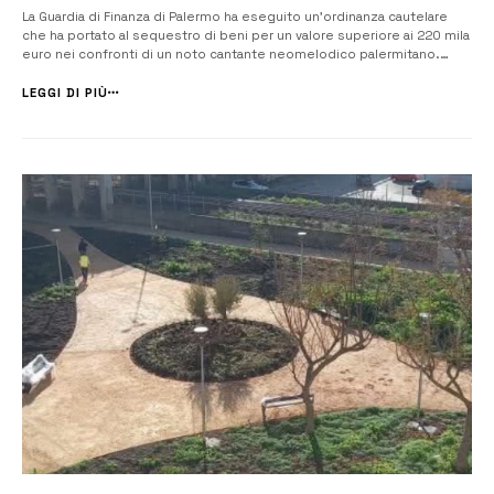
La Guardia di Finanza di Palermo ha eseguito un’ordinanza cautelare
che ha portato al sequestro di beni per un valore superiore ai 220 mila
euro nei confronti di un noto cantante neomelodico palermitano.
L’operazione è il risultato di un’accurata indagine fiscale condotta dal
2° Nucleo Operativo Metropolitano, che ha ricostru...
LEGGI DI PIÙ