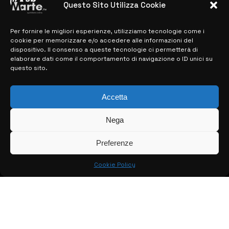
previste
Questo Sito Utilizza Cookie
28 MARZO 2024
Per fornire le migliori esperienze, utilizziamo tecnologie come i
cookie per memorizzare e/o accedere alle informazioni del
dispositivo. Il consenso a queste tecnologie ci permetterà di
MAPPA DEL SITO
elaborare dati come il comportamento di navigazione o ID unici su
questo sito.
> NOTIZIE
Accetta
> EDIZIONI LOCALI
> CONTATTI
Nega
> INFO
Preferenze
Cookie Policy