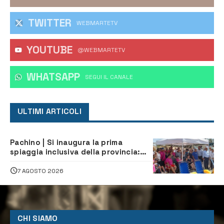
TWITTER
WEBMARTETV
YOUTUBE
@WEBMARTETV
WHATSAPP
‎SEGUI IL CANALE
ULTIMI ARTICOLI
Pachino | Si inaugura la prima
spiaggia inclusiva della provincia:
assistenza e prevenzione aperte a
tutti
7 AGOSTO 2026
CHI SIAMO