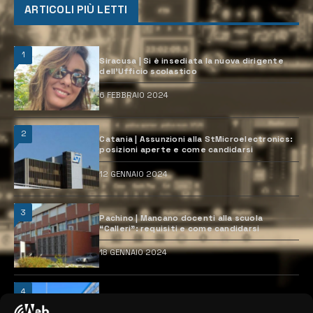
ARTICOLI PIÙ LETTI
1
Siracusa | Si è insediata la nuova dirigente
dell’Ufficio scolastico
6 FEBBRAIO 2024
2
Catania | Assunzioni alla StMicroelectronics:
posizioni aperte e come candidarsi
12 GENNAIO 2024
3
Pachino | Mancano docenti alla scuola
“Calleri”: requisiti e come candidarsi
18 GENNAIO 2024
4
Catania | Opportunità di lavoro con St
Microelectronics: centinaia di assunzioni