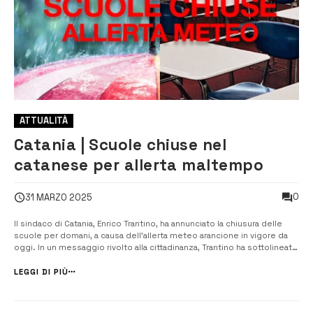
ATTUALITÀ
Catania | Scuole chiuse nel
catanese per allerta maltempo
0
31 MARZO 2025
Il sindaco di Catania, Enrico Trantino, ha annunciato la chiusura delle
scuole per domani, a causa dell’allerta meteo arancione in vigore da
oggi. In un messaggio rivolto alla cittadinanza, Trantino ha sottolineato
la necessità di adottare la massima prudenza a fronte delle previsioni
che annunciano forti precipitazioni a partire dalle o...
LEGGI DI PIÙ