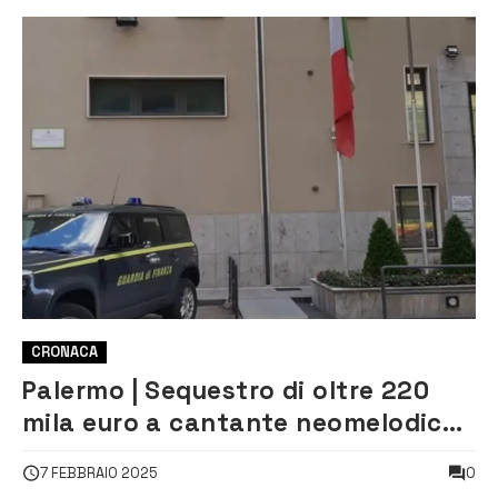
CRONACA
Palermo | Sequestro di oltre 220
mila euro a cantante neomelodico
accusato di evasione e frode sul
0
7 FEBBRAIO 2025
reddito di cittadinanza