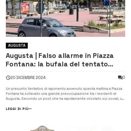
AUGUSTA
Augusta | Falso allarme in Piazza
Fontana: la bufala del tentato
rapimento diventa virale
0
20 DICEMBRE 2024
Un presunto tentativo di rapimento avvenuto questa mattina a Piazza
Fontana ha sollevato una grande preoccupazione tra i residenti di
Augusta. Secondo un post che ha rapidamente circolato sui social, un
furgoncino bianco con più persone a bordo avrebbe cercato di
prelevare una bambina, che, fortunatamente, sarebbe riuscita a
LEGGI DI PIÙ
scappare grazie al...