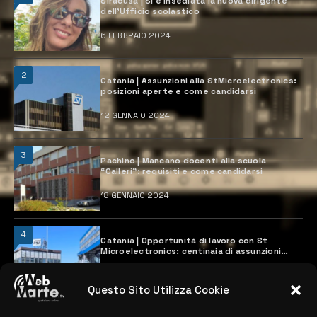
Siracusa | Si è insediata la nuova dirigente
dell’Ufficio scolastico
6 FEBBRAIO 2024
2
Catania | Assunzioni alla StMicroelectronics:
posizioni aperte e come candidarsi
12 GENNAIO 2024
3
Pachino | Mancano docenti alla scuola
“Calleri”: requisiti e come candidarsi
18 GENNAIO 2024
4
Catania | Opportunità di lavoro con St
Microelectronics: centinaia di assunzioni
previste
28 MARZO 2024
Questo Sito Utilizza Cookie