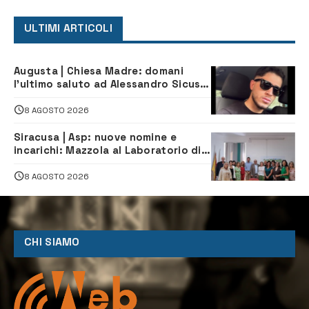
ULTIMI ARTICOLI
Augusta | Chiesa Madre: domani
l’ultimo saluto ad Alessandro Sicuso,
morto in un incidente stradale
8 AGOSTO 2026
Siracusa | Asp: nuove nomine e
incarichi: Mazzola al Laboratorio di
Sanità pubblica, Matteliano al
Servizio Legale
8 AGOSTO 2026
CHI SIAMO