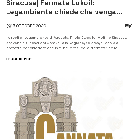
Siracusa| Fermata Lukoil:
Legambiente chiede che venga
garantita la sicurezza
0
13 OTTOBRE 2020
I circoli di Legambiente di Augusta, Priolo Gargallo, Melilli e Siracusa
scrivono ai Sindaci dei Comuni, alla Regione, ad Arpa, all’Asp e al
prefetto per chiedere che in tutte le fasi della “fermata” dello
stabilimento della Lukoil, della manutenzione e del riavvio, venga
garantita la tutela della sicurezza e dell’ambiente. [...
LEGGI DI PIÙ