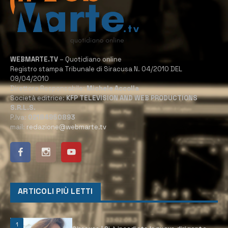
WEBMARTE.TV
– Quotidiano online
Registro stampa Tribunale di Siracusa N. 04/2010 DEL
09/04/2010
Direttore Responsabile:
Michele Accolla
Società editrice:
KFP TELEVISION AND WEB PRODUCTIONS
S.R.L.S.
P.Iva:
02184950893
mail:
redazione@webmarte.tv
ARTICOLI PIÙ LETTI
1