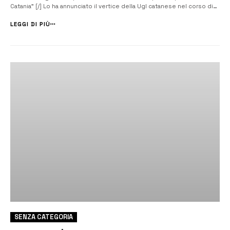
Catania” [/] Lo ha annunciato il vertice della Ugl catanese nel corso di
un incontro, organizzato da Confindustria Catania, per la tradizionale
informativa annuale riguardante il sito catanese di Pfizer. Una...
LEGGI DI PIÙ
SENZA CATEGORIA