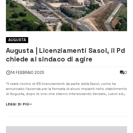
AUGUSTA
Augusta | Licenziamenti Sasol, il Pd
chiede al sindaco di agire
0
14 FEBBRAIO 2025
“Il reale rischio di 65 licenziamenti da parte della Sasol, come ha
annunciato l’azienda per la fermata di alcuni impianti nello stabilimento
di Augusta, dopo le crisi che stanno interessando Versalis, Lukoil ed
Ias, è un ulteriore colpo devastante per il nostro territorio e per la già
fragile economia della zona industriale siracusana”. Lo di...
LEGGI DI PIÙ