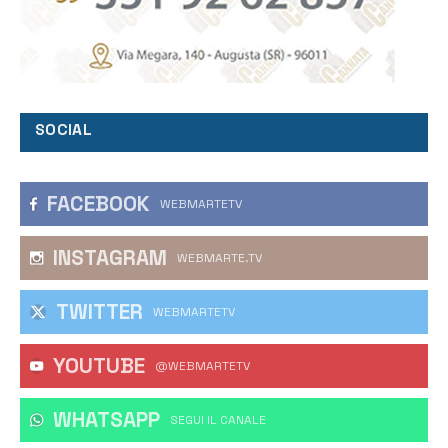
SOCIAL
FACEBOOK
WEBMARTETV
INSTAGRAM
WEBMARTE.TV
TWITTER
WEBMARTETV
YOUTUBE
@WEBMARTETV
WHATSAPP
‎SEGUI IL CANALE