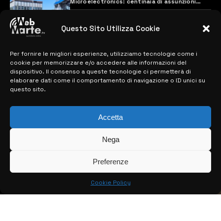
Microelectronics: centinaia di assunzioni
previste
28 MARZO 2024
Questo Sito Utilizza Cookie
Per fornire le migliori esperienze, utilizziamo tecnologie come i
MAPPA DEL SITO
cookie per memorizzare e/o accedere alle informazioni del
dispositivo. Il consenso a queste tecnologie ci permetterà di
> NOTIZIE
elaborare dati come il comportamento di navigazione o ID unici su
questo sito.
> EDIZIONI LOCALI
Accetta
> CONTATTI
> INFO
Nega
Preferenze
Cookie Policy