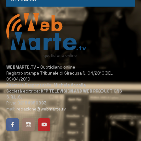
WEBMARTE.TV
– Quotidiano online
Registro stampa Tribunale di Siracusa N. 04/2010 DEL
09/04/2010
Direttore Responsabile:
Michele Accolla
Società editrice:
KFP TELEVISION AND WEB PRODUCTIONS
S.R.L.S.
P.Iva:
02184950893
mail:
redazione@webmarte.tv