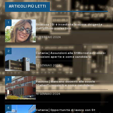
ARTICOLI PIÙ LETTI
1
Siracusa | Si è insediata la nuova dirigente
dell’Ufficio scolastico
6 FEBBRAIO 2024
2
Catania | Assunzioni alla StMicroelectronics:
posizioni aperte e come candidarsi
12 GENNAIO 2024
3
Pachino | Mancano docenti alla scuola
“Calleri”: requisiti e come candidarsi
18 GENNAIO 2024
4
Catania | Opportunità di lavoro con St