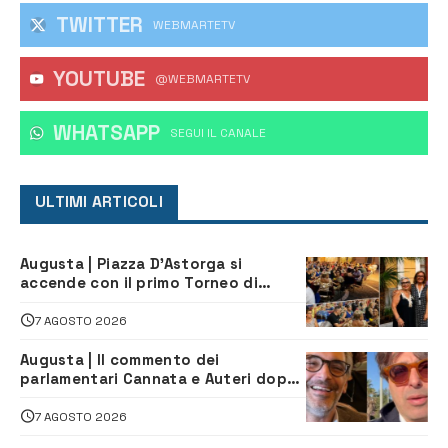
TWITTER
WEBMARTETV
YOUTUBE
@WEBMARTETV
WHATSAPP
‎SEGUI IL CANALE
ULTIMI ARTICOLI
Augusta | Piazza D’Astorga si
accende con il primo Torneo di
Burraco “Sotto le Stelle”
7 AGOSTO 2026
Augusta | Il commento dei
parlamentari Cannata e Auteri dopo
la firma del contatto per il
depuratore
7 AGOSTO 2026