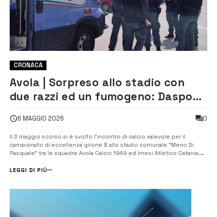
CRONACA
Avola | Sorpreso allo stadio con
due razzi ed un fumogeno: Daspo
per un giovane
0
6 MAGGIO 2026
Il 3 maggio scorso si è svolto l’incontro di calcio valevole per il
campionato di eccellenza girone B allo stadio comunale “Meno Di
Pasquale” tra le squadre Avola Calcio 1949 ed Imesi Atletico Catania.
Un giovane, successivamente identificato, attirava l’attenzione degli
agenti della Polizia di stato in servizio di ordine pubblico in quanto,
LEGGI DI PIÙ
d...