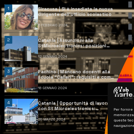
1
Siracusa | Si è insediata la nuova
dirigente dell’Ufficio scolastico
6 FEBBRAIO 2024
2
Catania | Assunzioni alla
StMicroelectronics: posizioni
aperte e come candidarsi
12 GENNAIO 2024
3
Pachino | Mancano docenti alla
scuola “Calleri”: requisiti e come
candidarsi
18 GENNAIO 2024
4
Catania | Opportunità di lavoro
con St Microelectronics:
Per fornire
centinaia di assunzioni previste
memorizzare
28 MARZO 2024
queste tec
navigazione