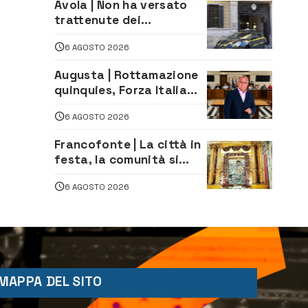
Avola | Non ha versato
trattenute dei
lavoratori: sequestrati
6 AGOSTO 2026
oltre 700 mila euro a
imprenditore della
Augusta | Rottamazione
climatizzazione
quinquies, Forza Italia
rivendica il risultato:
6 AGOSTO 2026
«La proposta è nostra»
Francofonte | La città in
festa, la comunità si
affida alla Madonna
6 AGOSTO 2026
della Neve tra fede e
tradizione
MAPPA DEL SITO