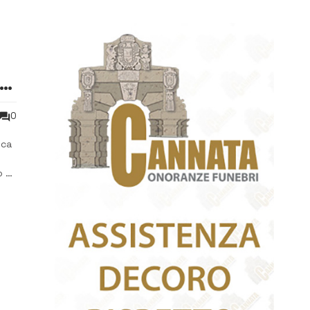
i
0
ica
 ai
rie