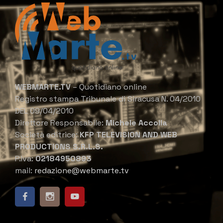
WEBMARTE.TV
– Quotidiano online
Registro stampa Tribunale di Siracusa N. 04/2010
DEL 09/04/2010
Direttore Responsabile:
Michele Accolla
Società editrice:
KFP TELEVISION AND WEB
PRODUCTIONS S.R.L.S.
P.Iva:
02184950893
mail:
redazione@webmarte.tv