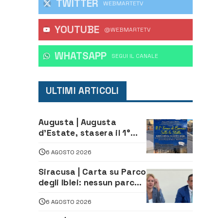
TWITTER
WEBMARTETV
YOUTUBE
@WEBMARTETV
WHATSAPP
‎SEGUI IL CANALE
ULTIMI ARTICOLI
Augusta | Augusta
d’Estate, stasera il 1°
Torneo di Burraco sotto
6 AGOSTO 2026
le Stelle: piazza
D’Astorga già sold out
Siracusa | Carta su Parco
degli Iblei: nessun parco
può nascere contro le
6 AGOSTO 2026
comunità e il territorio