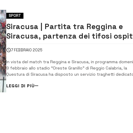
SPORT
Siracusa | Partita tra Reggina e
Siracusa, partenza dei tifosi ospit
con servizi traghetti organizzati
7 FEBBRAIO 2025
In vista del match tra Reggina e Siracusa, in programma domen
9 febbraio allo stadio “Oreste Granillo” di Reggio Calabria, la
Questura di Siracusa ha disposto un servizio traghetti dedicato
tifosi ospiti. L’incontro, valido per il 23° turno del girone I di Se
LEGGI DI PIÙ
D, vedrà i tifosi azzurri poter usufruire di due traghetti in [&...