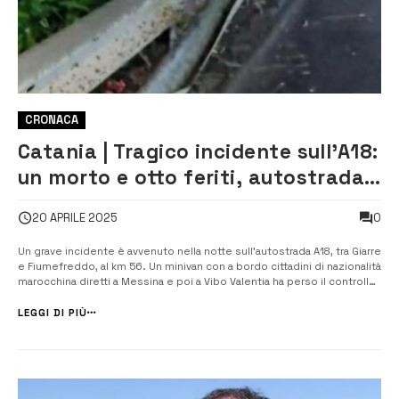
CRONACA
Catania | Tragico incidente sull’A18:
un morto e otto feriti, autostrada
chiusa
0
20 APRILE 2025
Un grave incidente è avvenuto nella notte sull’autostrada A18, tra Giarre
e Fiumefreddo, al km 56. Un minivan con a bordo cittadini di nazionalità
marocchina diretti a Messina e poi a Vibo Valentia ha perso il controllo
e si è ribaltato. Il bilancio è drammatico: una donna è deceduta e otto
persone sono state ferite. […]
LEGGI DI PIÙ