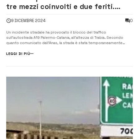
tre mezzi coinvolti e due feriti.
Traffico in tilt
0
9 DICEMBRE 2024
Un incidente stradale ha provocato il blocco del traffico
sull’autostrada A19 Palermo-Catania, all’altezza di Trabia. Secondo
quanto comunicato dall’Anas, la strada è stata temporaneamente
chiusa in entrambe le direzioni, tra il chilometro 19,900 e il chilometro
25,700. La dinamica dell’incidente è ancora in fase di acc...
LEGGI DI PIÙ