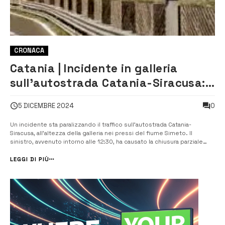
CRONACA
Catania | Incidente in galleria
sull’autostrada Catania-Siracusa:
traffico paralizzato
0
5 DICEMBRE 2024
Un incidente sta paralizzando il traffico sull’autostrada Catania-
Siracusa, all’altezza della galleria nei pressi del fiume Simeto. Il
sinistro, avvenuto intorno alle 12:30, ha causato la chiusura parziale
della carreggiata in direzione Siracusa, con code che si estendono
per diversi chilometri. Da circa mezz’ora, le forze de...
LEGGI DI PIÙ