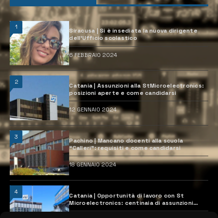
1
Siracusa | Si è insediata la nuova dirigente
dell’Ufficio scolastico
6 FEBBRAIO 2024
2
Catania | Assunzioni alla StMicroelectronics:
posizioni aperte e come candidarsi
12 GENNAIO 2024
3
Pachino | Mancano docenti alla scuola
“Calleri”: requisiti e come candidarsi
18 GENNAIO 2024
4
Catania | Opportunità di lavoro con St
Microelectronics: centinaia di assunzioni
previste