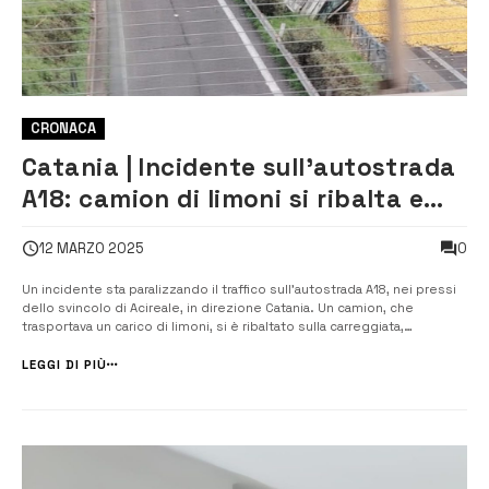
CRONACA
Catania | Incidente sull’autostrada
A18: camion di limoni si ribalta e
blocca il traffico
0
12 MARZO 2025
Un incidente sta paralizzando il traffico sull’autostrada A18, nei pressi
dello svincolo di Acireale, in direzione Catania. Un camion, che
trasportava un carico di limoni, si è ribaltato sulla carreggiata,
causando il blocco della viabilità. I limoni sparsi lungo la strada
rendono difficile il passaggio dei veicoli, creando disagi e rall...
LEGGI DI PIÙ