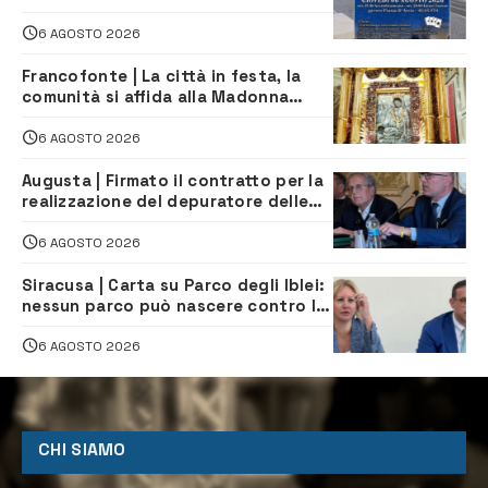
Stelle: piazza D’Astorga già sold out
6 AGOSTO 2026
Francofonte | La città in festa, la
comunità si affida alla Madonna
della Neve tra fede e tradizione
6 AGOSTO 2026
Augusta | Firmato il contratto per la
realizzazione del depuratore delle
acque reflue
6 AGOSTO 2026
Siracusa | Carta su Parco degli Iblei:
nessun parco può nascere contro le
comunità e il territorio
6 AGOSTO 2026
CHI SIAMO