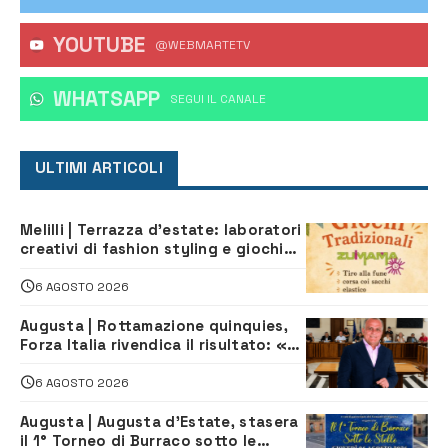
YOUTUBE
@WEBMARTETV
WHATSAPP
‎SEGUI IL CANALE
ULTIMI ARTICOLI
Melilli | Terrazza d’estate: laboratori
creativi di fashion styling e giochi
tradizionali di Zuimama, ecco come
iscriversi
6 AGOSTO 2026
Augusta | Rottamazione quinquies,
Forza Italia rivendica il risultato: «La
proposta è nostra»
6 AGOSTO 2026
Augusta | Augusta d’Estate, stasera
il 1° Torneo di Burraco sotto le