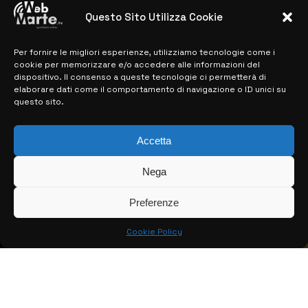
28 MARZO 2024
Questo Sito Utilizza Cookie
Per fornire le migliori esperienze, utilizziamo tecnologie come i
MAPPA DEL SITO
cookie per memorizzare e/o accedere alle informazioni del
dispositivo. Il consenso a queste tecnologie ci permetterà di
> NOTIZIE
elaborare dati come il comportamento di navigazione o ID unici su
questo sito.
> EDIZIONI LOCALI
> CONTATTI
Accetta
> INFO
Nega
Preferenze
Cookie Policy
© COPYRIGHT 2026:
KFP TELEVISION AND WEB PRODUCTIONS
S.R.L.S.
– P.IVA: 02184950893 – TUTTI I DIRITTI RISERVATI –