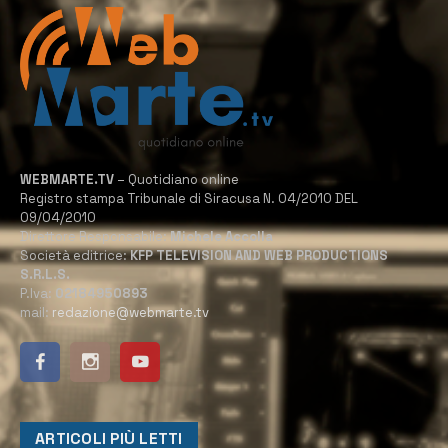
WEBMARTE.TV
– Quotidiano online
Registro stampa Tribunale di Siracusa N. 04/2010 DEL
09/04/2010
Direttore Responsabile:
Michele Accolla
Società editrice:
KFP TELEVISION AND WEB PRODUCTIONS
S.R.L.S.
P.Iva:
02184950893
mail:
redazione@webmarte.tv
ARTICOLI PIÙ LETTI