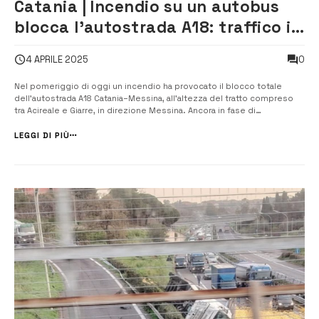
Catania | Incendio su un autobus
blocca l’autostrada A18: traffico in
tilt
0
4 APRILE 2025
Nel pomeriggio di oggi un incendio ha provocato il blocco totale
dell’autostrada A18 Catania–Messina, all’altezza del tratto compreso
tra Acireale e Giarre, in direzione Messina. Ancora in fase di
accertamento le cause dell’incendio, che ha richiesto l’intervento
tempestivo dei Vigili del Fuoco. Le operazioni di spegnimento e
LEGGI DI PIÙ
messa in sicurezz...