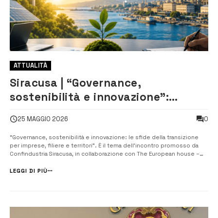
ATTUALITÀ
Siracusa | “Governance,
sostenibilità e innovazione”:
workshop sulla transizione a
0
25 MAGGIO 2026
Confindustria
“Governance, sostenibilità e innovazione: le sfide della transizione
per imprese, filiere e territori”. È il tema dell’incontro promosso da
Confindustria Siracusa, in collaborazione con The European house –
Ambrosetti (Teha Group), che si terrà oggi pomeriggio, dalle 15,30
alle 18,30, nella sala “Gianformaggio” di Confindustria Siracusa,...
LEGGI DI PIÙ