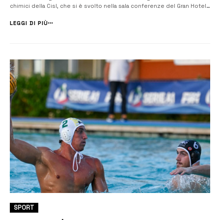
chimici della Cisl, che si è svolto nella sala conferenze del Gran Hotel
Villa Politi. Nel corso dell’assemblea, il Consiglio generale ha rinnovato
anche i membri della segreteria: Gianluca Agati e Ant...
LEGGI DI PIÙ
SPORT