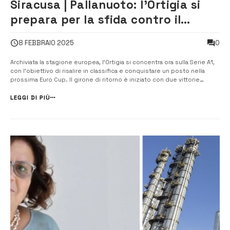
Siracusa | Pallanuoto: l’Ortigia si
prepara per la sfida contro il
Brescia
0
8 FEBBRAIO 2025
Archiviata la stagione europea, l’Ortigia si concentra ora sulla Serie A1,
con l’obiettivo di risalire in classifica e conquistare un posto nella
prossima Euro Cup. Il girone di ritorno è iniziato con due vittorie
consecutive contro Vis Nova e Onda Forte, segnali positivi di crescita
per la squadra di Piccardo. La sconfitta in Coppa cont...
LEGGI DI PIÙ