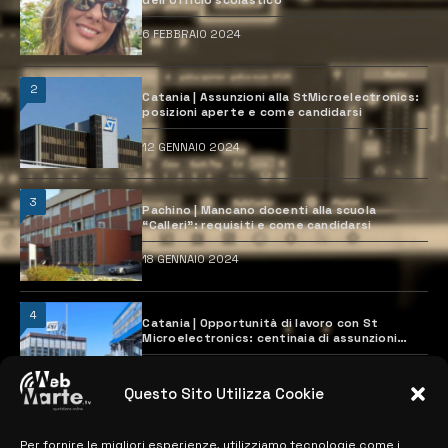
6 FEBBRAIO 2024
2
Catania | Assunzioni alla StMicroelectronics:
posizioni aperte e come candidarsi
12 GENNAIO 2024
3
Pachino | Mancano docenti alla scuola
“Calleri”: requisiti e come candidarsi
18 GENNAIO 2024
4
Catania | Opportunità di lavoro con St
Microelectronics: centinaia di assunzioni
previste
28 MARZO 2024
Questo Sito Utilizza Cookie
Per fornire le migliori esperienze, utilizziamo tecnologie come i