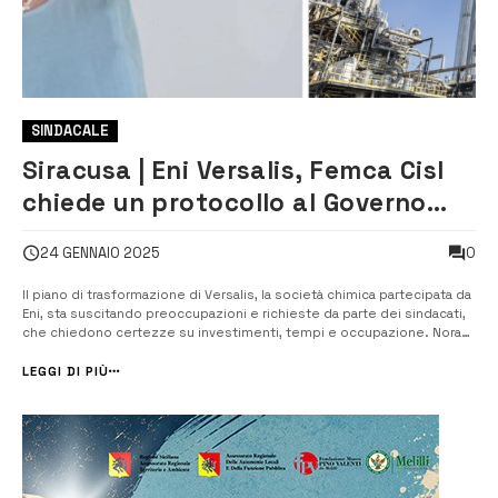
SINDACALE
Siracusa | Eni Versalis, Femca Cisl
chiede un protocollo al Governo
per garantire risorse e
0
24 GENNAIO 2025
occupazione
Il piano di trasformazione di Versalis, la società chimica partecipata da
Eni, sta suscitando preoccupazioni e richieste da parte dei sindacati,
che chiedono certezze su investimenti, tempi e occupazione. Nora
Garofalo, segretaria generale della Femca Cisl, ha dichiarato che il
governo deve intervenire con un protocollo che definisca
LEGGI DI PIÙ
chiaramen...