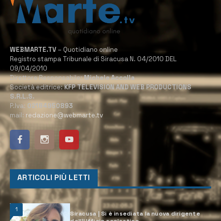
WEBMARTE.TV
– Quotidiano online
Registro stampa Tribunale di Siracusa N. 04/2010 DEL
09/04/2010
Direttore Responsabile:
Michele Accolla
Società editrice:
KFP TELEVISION AND WEB PRODUCTIONS
S.R.L.S.
P.Iva:
02184950893
mail:
redazione@webmarte.tv
ARTICOLI PIÙ LETTI
1
Siracusa | Si è insediata la nuova dirigente
dell’Ufficio scolastico