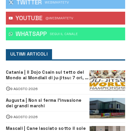
TWITTER
WEBMARTETV
YOUTUBE
@WEBMARTETV
WHATSAPP
‎SEGUI IL CANALE
ULTIMI ARTICOLI
Catania | Il Dojo Csain sul tetto del
Mondo ai Mondiali di ju-jitsu: 7 ori, 4
argenti e 2 bronzi
9 AGOSTO 2026
Augusta | Non si ferma l’invasione
dei grandi marchi
9 AGOSTO 2026
Mascali | Cane lasciato sotto il sole