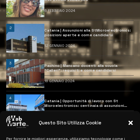
6 FEBBRAIO 2024
2
Catania | Assunzioni alla StMicroelectronics:
posizioni aperte e come candidarsi
12 GENNAIO 2024
3
Pachino | Mancano docenti alla scuola
“Calleri”: requisiti e come candidarsi
18 GENNAIO 2024
4
Catania | Opportunità di lavoro con St
Microelectronics: centinaia di assunzioni
previste
28 MARZO 2024
Questo Sito Utilizza Cookie
Per fornire le migliori esperienze, utilizziamo tecnologie come i