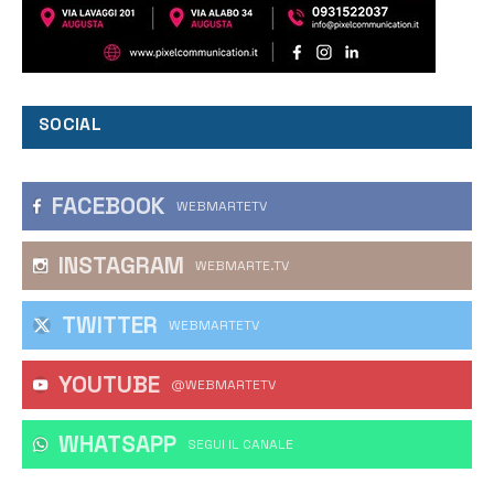
SOCIAL
FACEBOOK
WEBMARTETV
INSTAGRAM
WEBMARTE.TV
TWITTER
WEBMARTETV
YOUTUBE
@WEBMARTETV
WHATSAPP
‎SEGUI IL CANALE