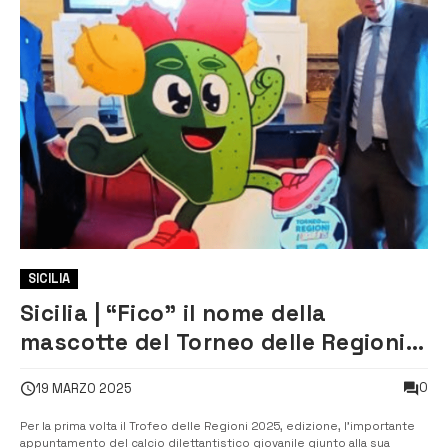
SICILIA
Sicilia | “Fico” il nome della
mascotte del Torneo delle Regioni
2025 di calcio giovanile
0
19 MARZO 2025
dilettantistico
Per la prima volta il Trofeo delle Regioni 2025, edizione, l’importante
appuntamento del calcio dilettantistico giovanile giunto alla sua