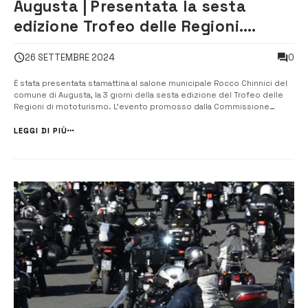
Augusta | Presentata la sesta
edizione Trofeo delle Regioni.
Domani il via alla manifestazione
0
26 SETTEMBRE 2024
È stata presentata stamattina al salone municipale Rocco Chinnici del
comune di Augusta, la 3 giorni della sesta edizione del Trofeo delle
Regioni di mototurismo. L’evento promosso dalla Commissione
Turistica e Tempo Libero FMI (Federazione Italiana Motociclisti), col
patrocinio del Ministero del Turismo e dall’assessorato regionale
LEGGI DI PIÙ
siciliano ...