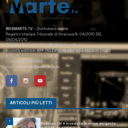
WEBMARTE.TV
– Quotidiano online
Registro stampa Tribunale di Siracusa N. 04/2010 DEL
09/04/2010
Direttore Responsabile:
Michele Accolla
Società editrice:
KFP TELEVISION AND WEB PRODUCTIONS
S.R.L.S.
P.Iva:
02184950893
mail:
redazione@webmarte.tv
ARTICOLI PIÙ LETTI
1
Siracusa | Si è insediata la nuova dirigente
dell’Ufficio scolastico