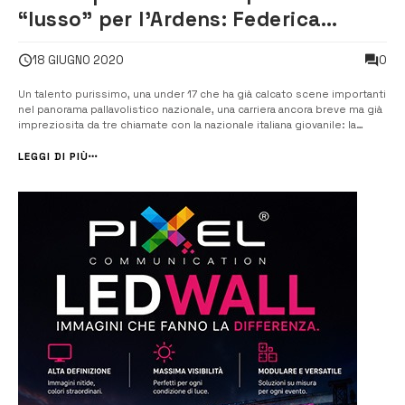
“lusso” per l’Ardens: Federica
Moltisanti è biancorossa
0
18 GIUGNO 2020
Un talento purissimo, una under 17 che ha già calcato scene importanti
nel panorama pallavolistico nazionale, una carriera ancora breve ma già
impreziosita da tre chiamate con la nazionale italiana giovanile: la
ragusana Federica Moltisanti, classe 2004, difenderà la maglia
dell’Ardens Comiso nel prossimo campionato nazionale di B2. [/] La
LEGGI DI PIÙ
neo...