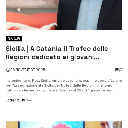
SICILIA
Sicilia | A Catania il Trofeo delle
Regioni dedicato ai giovani
pallavolisti italiani
0
26 NOVEMBRE 2025
Il presidente di Fipav Sicilia, Antonio Locandro, esprime soddisfazione
per l’assegnazione alla Sicilia del Trofeo delle Regioni, un ritorno
nell’isola, che vedrà disputare a Catania dal 22 al 27 giugno la più
importante manifestazione giovanile di volley in Italia. Il Trofeo delle
Regioni, nato nel 1982 su iniziativa della FIPAV, rappresenta ...
LEGGI DI PIÙ