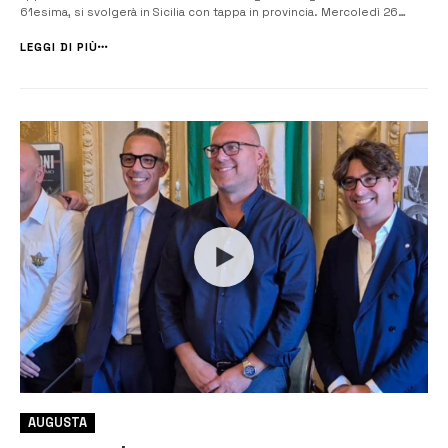
61esima, si svolgerà in Sicilia con tappa in provincia. Mercoledì 26
marzo la presentazione al Comune di Avola con le delegazioni
regionali e provinciali. Alla manifestazione, che si svolgerà in Sicil...
LEGGI DI PIÙ
AUGUSTA