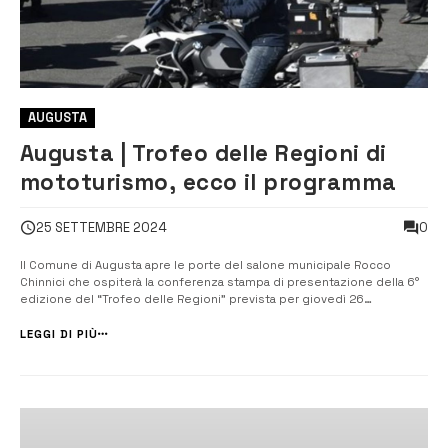
AUGUSTA
Augusta | Trofeo delle Regioni di
mototurismo, ecco il programma
0
25 SETTEMBRE 2024
Il Comune di Augusta apre le porte del salone municipale Rocco
Chinnici che ospiterà la conferenza stampa di presentazione della 6°
edizione del “Trofeo delle Regioni” prevista per giovedì 26
settembre alle 11. L’evento è organizzato dalla Commissione Turistica
e Tempo Libero FMI (Federazione Motociclisti Italiani), patrocinato dal
LEGGI DI PIÙ
Ministero d...