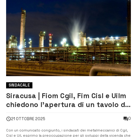
SINDACALE
Siracusa | Fiom Cgil, Fim Cisl e Uilm
chiedono l’apertura di un tavolo di
crisi su Isab
0
21 OTTOBRE 2025
Con un comunicato congiunto, i sindacati dei metalmeccanici di Cgil,
Cisl e Uil, esprimo la preoccupazione per gli sviluppi della vicenda che