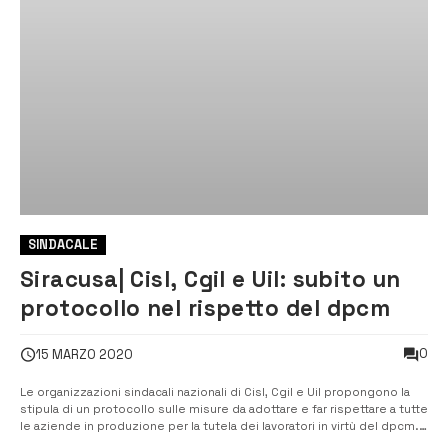
SINDACALE
Siracusa| Cisl, Cgil e Uil: subito un
protocollo nel rispetto del dpcm
0
15 MARZO 2020
Le organizzazioni sindacali nazionali di Cisl, Cgil e Uil propongono la
stipula di un protocollo sulle misure da adottare e far rispettare a tutte
le aziende in produzione per la tutela dei lavoratori in virtù del dpcm.
[/] Il dpcm del 11.03.2020, ha previsto il fermo per molte attività al di