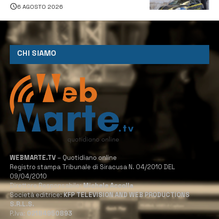
climatizzazione
6 AGOSTO 2026
CHI SIAMO
WEBMARTE.TV
– Quotidiano online
Registro stampa Tribunale di Siracusa N. 04/2010 DEL
09/04/2010
Direttore Responsabile:
Michele Accolla
Società editrice:
KFP TELEVISION AND WEB PRODUCTIONS
S.R.L.S.
P.Iva:
02184950893