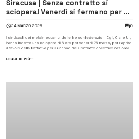
Siracusa | Senza contratto si
sciopera! Venerdì si fermano per 8
ore i lavoratori metalmeccanici
0
24 MARZO 2025
I sindacati dei metalmeccanici delle tre confederazioni Cgil, Cisl e Uil,
hanno indetto uno sciopero di 8 ore per venerdì 28 marzo, per riaprire
il tavolo della trattativa per il rinnovo del Contratto collettivo nazionale
di lavoro. I tre sindacati, Fiom, Fim e Uilm, dopo gli scioperi dei mesi
scorsi, chiedono la ripresa delle trattative [&hel...
LEGGI DI PIÙ