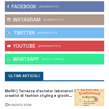
FACEBOOK
WEBMARTETV
INSTAGRAM
WEBMARTE.TV
TWITTER
WEBMARTETV
YOUTUBE
@WEBMARTETV
WHATSAPP
‎SEGUI IL CANALE
ULTIMI ARTICOLI
Melilli | Terrazza d’estate: laboratori
creativi di fashion styling e giochi
tradizionali di Zuimama, ecco come
iscriversi
6 AGOSTO 2026