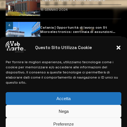
18 GENNAIO 2024
4
Catania | Opportunità di lavoro con St
Microelectronics: centinaia di assunzioni
previste
28 MARZO 2024
Questo Sito Utilizza Cookie
Per fornire le migliori esperienze, utilizziamo tecnologie come i
MAPPA DEL SITO
cookie per memorizzare e/o accedere alle informazioni del
dispositivo. Il consenso a queste tecnologie ci permetterà di
> NOTIZIE
elaborare dati come il comportamento di navigazione o ID unici su
questo sito.
> EDIZIONI LOCALI
> CONTATTI
Accetta
> INFO
Nega
Preferenze