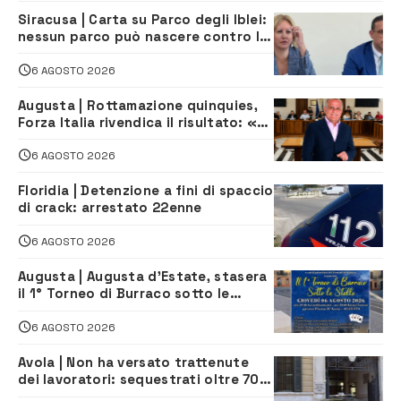
Siracusa | Carta su Parco degli Iblei:
nessun parco può nascere contro le
comunità e il territorio
6 AGOSTO 2026
Augusta | Rottamazione quinquies,
Forza Italia rivendica il risultato: «La
proposta è nostra»
6 AGOSTO 2026
Floridia | Detenzione a fini di spaccio
di crack: arrestato 22enne
6 AGOSTO 2026
Augusta | Augusta d’Estate, stasera
il 1° Torneo di Burraco sotto le
Stelle: piazza D’Astorga già sold out
6 AGOSTO 2026
Avola | Non ha versato trattenute
dei lavoratori: sequestrati oltre 700
mila euro a imprenditore della