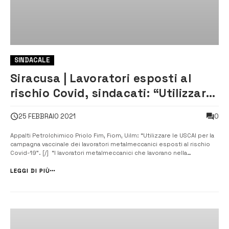
SINDACALE
Siracusa | Lavoratori esposti al
rischio Covid, sindacati: “Utilizzare
le Uscai”
0
25 FEBBRAIO 2021
Appalti Petrolchimico Priolo Fim, Fiom, Uilm: “Utilizzare le USCAI per la
campagna vaccinale dei lavoratori metalmeccanici esposti al rischio
Covid-19”. [/] “I lavoratori metalmeccanici che lavorano nella
manutenzione degli impianti petrolchimici di Siracusa, non si sono mai
fermati, neanche durante il lockdown, perché nei fatti ritenuti esse...
LEGGI DI PIÙ