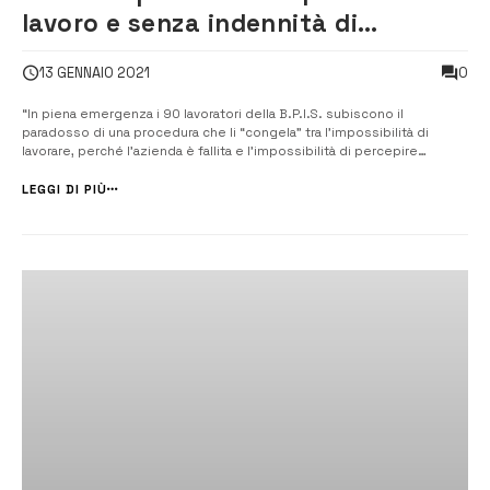
lavoro e senza indennità di
disoccupazione perché l’azienda è
0
13 GENNAIO 2021
fallita
“In piena emergenza i 90 lavoratori della B.P.I.S. subiscono il
paradosso di una procedura che li “congela” tra l’impossibilità di
lavorare, perché l’azienda è fallita e l’impossibilità di percepire
indennità di disoccupazione, perché non licenziati”. [/] Ad accendere
i riflettori sulla questione dei 90 lavoratori della Bpis è la segreta...
LEGGI DI PIÙ