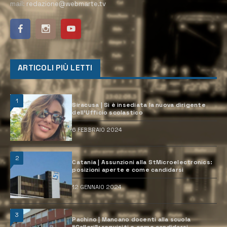
mail:
redazione@webmarte.tv
ARTICOLI PIÙ LETTI
1
Siracusa | Si è insediata la nuova dirigente
dell’Ufficio scolastico
6 FEBBRAIO 2024
2
Catania | Assunzioni alla StMicroelectronics:
posizioni aperte e come candidarsi
12 GENNAIO 2024
3
Pachino | Mancano docenti alla scuola
“Calleri”: requisiti e come candidarsi