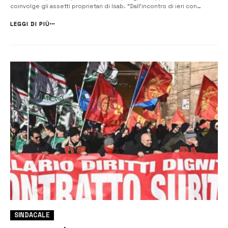
coinvolge gli assetti proprietari di Isab. “Dall’incontro di ieri con
Federmeccanica, presso Confindustria Siracusa, sono scaturite
preoccupazioni condivise sulla crisi del comparto industriale
LEGGI DI PIÙ
siracusan...
SINDACALE