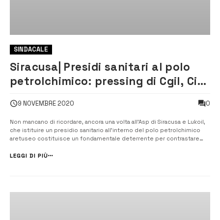
SINDACALE
Siracusa| Presidi sanitari al polo
petrolchimico: pressing di Cgil, Cisl
e Uil
0
9 NOVEMBRE 2020
Non mancano di ricordare, ancora una volta all’Asp di Siracusa e Lukoil,
che istituire un presidio sanitario all’interno del polo petrolchimico
aretuseo costituisce un fondamentale deterrente per contrastare
l’emergenza sanitaria da Covid-19. [/] Da mesi le Segreterie di FIM –
FIOM – UILM stanno pressando l’ASP di Siracusa e ...
LEGGI DI PIÙ