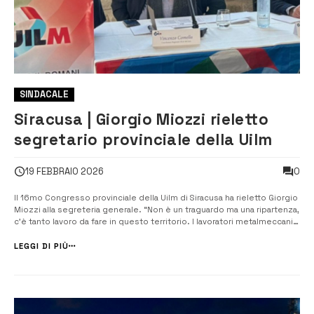
SINDACALE
Siracusa | Giorgio Miozzi rieletto
segretario provinciale della Uilm
0
19 FEBBRAIO 2026
Il 16mo Congresso provinciale della Uilm di Siracusa ha rieletto Giorgio
Miozzi alla segreteria generale. “Non è un traguardo ma una ripartenza,
c’è tanto lavoro da fare in questo territorio. I lavoratori metalmeccanici
del Petrolchimico attendono risposte e noi abbiamo l’obbligo di
darle. Serve una transizione giusta senza perdere i livelli o...
LEGGI DI PIÙ