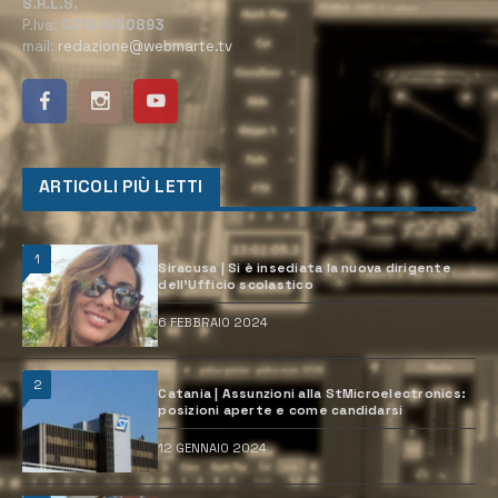
S.R.L.S.
P.Iva:
02184950893
mail:
redazione@webmarte.tv
ARTICOLI PIÙ LETTI
1
Siracusa | Si è insediata la nuova dirigente
dell’Ufficio scolastico
6 FEBBRAIO 2024
2
Catania | Assunzioni alla StMicroelectronics:
posizioni aperte e come candidarsi
12 GENNAIO 2024