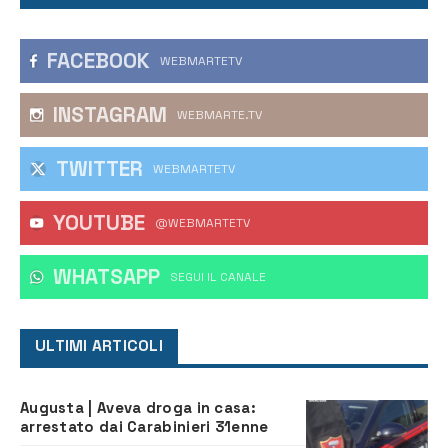
FACEBOOK
WEBMARTETV
INSTAGRAM
WEBMARTE.TV
TWITTER
WEBMARTETV
YOUTUBE
@WEBMARTETV
WHATSAPP
‎SEGUI IL CANALE
ULTIMI ARTICOLI
Augusta | Aveva droga in casa:
arrestato dai Carabinieri 31enne