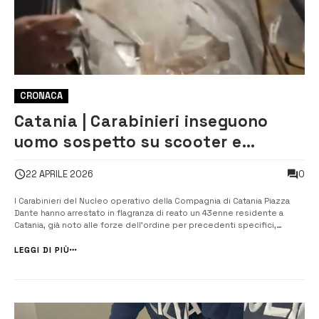
CRONACA
Catania | Carabinieri inseguono
uomo sospetto su scooter e
scoprono quasi 30 chili di droga.
0
22 APRILE 2026
Un arresto
I Carabinieri del Nucleo operativo della Compagnia di Catania Piazza
Dante hanno arrestato in flagranza di reato un 43enne residente a
Catania, già noto alle forze dell’ordine per precedenti specifici,
ritenuto responsabile di detenzione ai fini di spaccio di sostanze
stupefacenti, ferma restando la presunzione di innocenza valevole
LEGGI DI PIÙ
ora e fino...