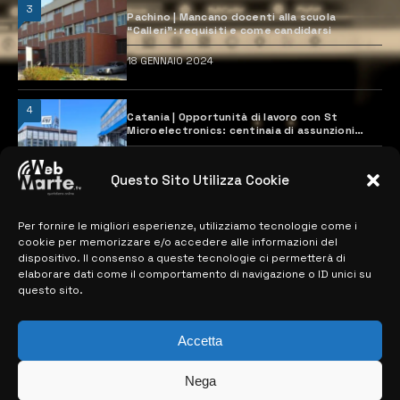
3
Pachino | Mancano docenti alla scuola
“Calleri”: requisiti e come candidarsi
18 GENNAIO 2024
4
Catania | Opportunità di lavoro con St
Microelectronics: centinaia di assunzioni
previste
28 MARZO 2024
Questo Sito Utilizza Cookie
Per fornire le migliori esperienze, utilizziamo tecnologie come i
MAPPA DEL SITO
cookie per memorizzare e/o accedere alle informazioni del
dispositivo. Il consenso a queste tecnologie ci permetterà di
> NOTIZIE
elaborare dati come il comportamento di navigazione o ID unici su
questo sito.
> EDIZIONI LOCALI
> CONTATTI
Accetta
> INFO
Nega