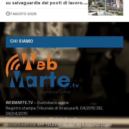
su salvaguardia dei posti di lavoro. Il
sindaco scrive alla società
7 AGOSTO 2026
CHI SIAMO
WEBMARTE.TV
– Quotidiano online
Registro stampa Tribunale di Siracusa N. 04/2010 DEL
09/04/2010
Direttore Responsabile:
Michele Accolla
Società editrice:
KFP TELEVISION AND WEB PRODUCTIONS