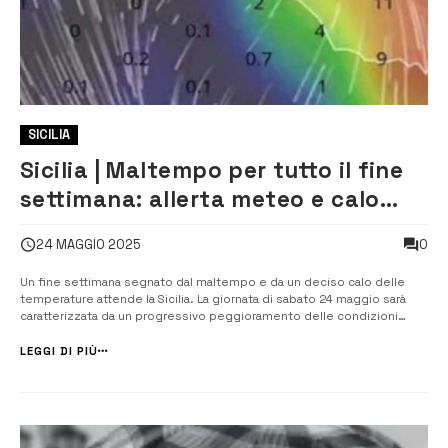
SICILIA
Sicilia | Maltempo per tutto il fine
settimana: allerta meteo e calo
delle temperature
0
24 MAGGIO 2025
Un fine settimana segnato dal maltempo e da un deciso calo delle
temperature attende la Sicilia. La giornata di sabato 24 maggio sarà
caratterizzata da un progressivo peggioramento delle condizioni
meteo, con cieli via via più coperti e precipitazioni che si
intensificheranno nel corso della giornata, soprattutto sulle aree
LEGGI DI PIÙ
orientali dell’isol...