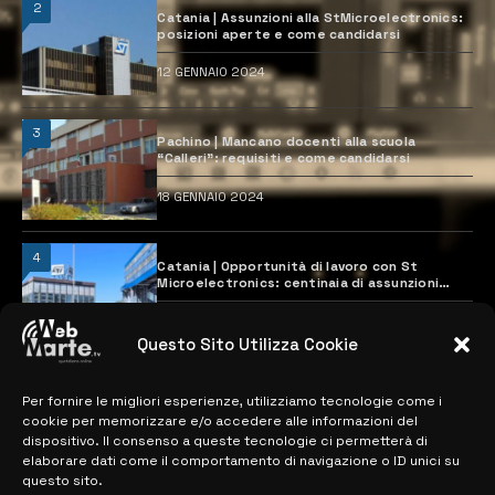
2
Catania | Assunzioni alla StMicroelectronics:
posizioni aperte e come candidarsi
12 GENNAIO 2024
3
Pachino | Mancano docenti alla scuola
“Calleri”: requisiti e come candidarsi
18 GENNAIO 2024
4
Catania | Opportunità di lavoro con St
Microelectronics: centinaia di assunzioni
previste
28 MARZO 2024
Questo Sito Utilizza Cookie
Per fornire le migliori esperienze, utilizziamo tecnologie come i
MAPPA DEL SITO
cookie per memorizzare e/o accedere alle informazioni del
dispositivo. Il consenso a queste tecnologie ci permetterà di
> NOTIZIE
elaborare dati come il comportamento di navigazione o ID unici su
questo sito.