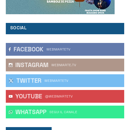
SOCIAL
FACEBOOK
WEBMARTETV
INSTAGRAM
WEBMARTE.TV
TWITTER
WEBMARTETV
YOUTUBE
@WEBMARTETV
WHATSAPP
‎SEGUI IL CANALE