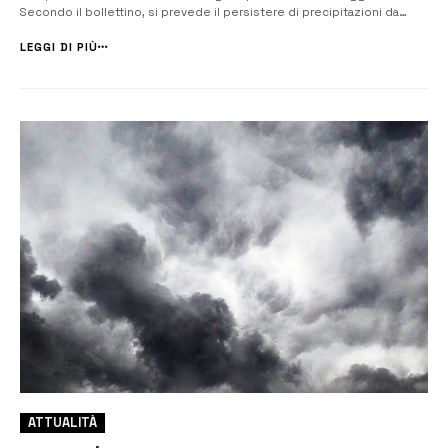
Secondo il bollettino, si prevede il persistere di precipitazioni da
sparse a diffuse, a prevalente carattere temporalesco, con rovesci di
forte intensità, frequente attività elettrica, locali grandinate e fort...
LEGGI DI PIÙ
ATTUALITÀ