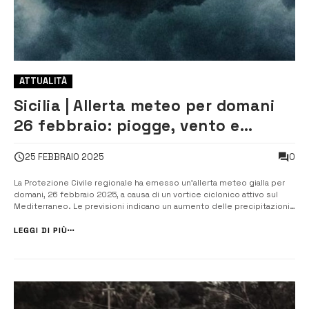
ATTUALITÀ
Sicilia | Allerta meteo per domani
26 febbraio: piogge, vento e
freddo in tutta l’isola
0
25 FEBBRAIO 2025
La Protezione Civile regionale ha emesso un’allerta meteo gialla per
domani, 26 febbraio 2025, a causa di un vortice ciclonico attivo sul
Mediterraneo. Le previsioni indicano un aumento delle precipitazioni
su tutta l’isola, che si presenteranno come piogge isolate o sparse,
con possibili rovesci e temporali. I settori nordorientali potr...
LEGGI DI PIÙ