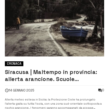
CRONACA
Siracusa | Maltempo in provincia:
allerta arancione. Scuole
rimangono (forse) aperte
0
14 GENNAIO 2025
Allerta meteo estesa in Sicilia: la Protezione Civile ha prolungato
l’allerta gialla su tutta l’isola, con una zona sud-orientale sottoposta a
rischio arancione. I fenomeni saranno accompagnati da piogge