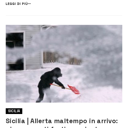
raggiungere punte di burrasca, provenienti dai quadranti occident...
LEGGI DI PIÙ
SICILIA
Sicilia | Allerta maltempo in arrivo: