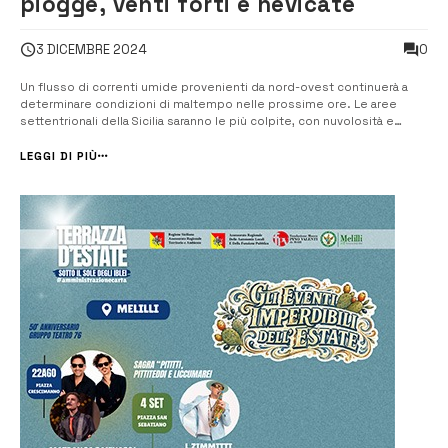
piogge, venti forti e nevicate
0
3 DICEMBRE 2024
Un flusso di correnti umide provenienti da nord-ovest continuerà a
determinare condizioni di maltempo nelle prossime ore. Le aree
settentrionali della Sicilia saranno le più colpite, con nuvolosità e
piogge. In particolare, le province di Palermo e Messina, soprattutto
quelle tirreniche, saranno le zone maggiormente interessate. Il resto
LEGGI DI PIÙ
dell&...