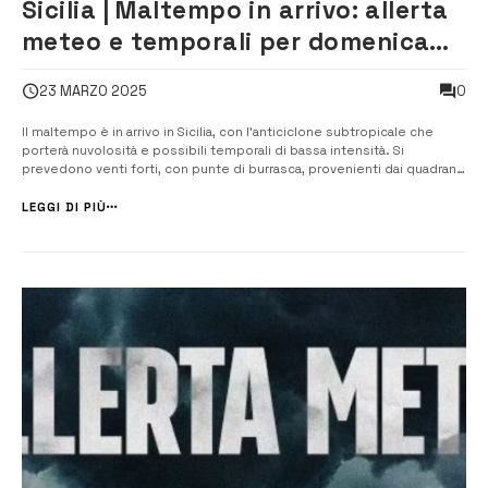
Sicilia | Maltempo in arrivo: allerta
meteo e temporali per domenica
23 marzo
0
23 MARZO 2025
Il maltempo è in arrivo in Sicilia, con l’anticiclone subtropicale che
porterà nuvolosità e possibili temporali di bassa intensità. Si
prevedono venti forti, con punte di burrasca, provenienti dai quadranti
meridionali, che colpiranno principalmente i settori occidentali e
settentrionali dell’isola. Possibilità di mareggiate lungo ...
LEGGI DI PIÙ