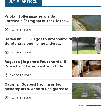
ULTIMI ARTICOLI
Priolo | Tolleranza zero a San
Lorenzo e Ferragosto: task force
contro degrado e caos sul litorale,
navette gratuite
10 AGOSTO 2026
Carlentini | Il 12 agosto intervento di
derattizzazione nel quartiere
Santuzzi
10 AGOSTO 2026
Augusta | Imparare l’autonomia: il
Progetto Vita ha trasformato la
quotidianità in una palestra di
indipendenza
10 AGOSTO 2026
Catania | Sospesi i voli in arrivo
all’aeroporto. Ancora una giornata
di disagi per i viaggiatori
10 AGOSTO 2026