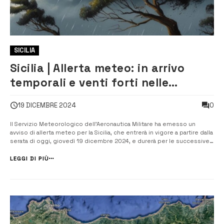
SICILIA
Sicilia | Allerta meteo: in arrivo
temporali e venti forti nelle
prossime ore
0
19 DICEMBRE 2024
Il Servizio Meteorologico dell’Aeronautica Militare ha emesso un
avviso di allerta meteo per la Sicilia, che entrerà in vigore a partire dalla
serata di oggi, giovedì 19 dicembre 2024, e durerà per le successive
48 ore. Nelle prossime ore, si attende l’arrivo di venti forti dai
quadranti occidentali, con raffiche di burrasca forte, e mar...
LEGGI DI PIÙ