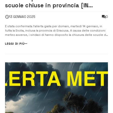
scuole chiuse in provincia [IN
AGGIORNAMENTO]
0
13 GENNAIO 2025
È stata confermata l’allerta gialla per domani, martedì 14 gennaio, in
tutta la Sicilia, inclusa la provincia di Siracusa. A causa delle condizioni
meteo avverse, i sindaci di hanno disposto la chiusura delle scuole di
Portopalo e Pachino, dopo che nella giornata odierna si sono verificati
diversi allagamenti. Successivamente si è aggiun...
LEGGI DI PIÙ