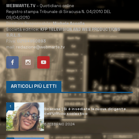
WEBMARTE.TV
– Quotidiano online
Registro stampa Tribunale di Siracusa N. 04/2010 DEL
09/04/2010
Direttore Responsabile:
Michele Accolla
Società editrice:
KFP TELEVISION AND WEB PRODUCTIONS
S.R.L.S.
P.Iva:
02184950893
mail:
redazione@webmarte.tv
ARTICOLI PIÙ LETTI
1
Siracusa | Si è insediata la nuova dirigente
dell’Ufficio scolastico
6 FEBBRAIO 2024